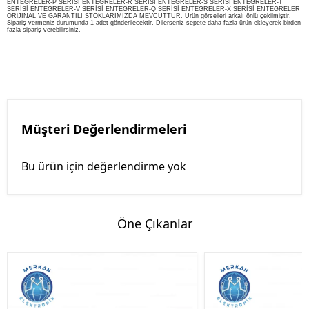
ENTEGRELER-P SERİSİ ENTEGRELER-R SERİSİ ENTEGRELER-S SERİSİ ENTEGRELER-T
SERİSİ ENTEGRELER-V SERİSİ ENTEGRELER-Q SERİSİ ENTEGRELER-X SERİSİ ENTEGRELER
ORiJİNAL VE GARANTİLİ STOKLARIMIZDA MEVCUTTUR. Ürün görselleri arkalı önlü çekilmiştir.
Sipariş vermeniz durumunda 1 adet gönderilecektir. Dilerseniz sepete daha fazla ürün ekleyerek birden
fazla sipariş verebilirsiniz.
Müşteri Değerlendirmeleri
Bu ürün için değerlendirme yok
Öne Çıkanlar