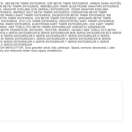
, ABS BEYNİ TAMİR ENTEGRESİ, ESP BEYNİ TAMİR ENTEGRESİ, AİRBAG (HAVA YASTIĞI)
ON BEYNİ TAMİRİ ENTEGRESİ, İMMOBİLİZER TAMİR (ELEKTRONİK ANAHTAR) ENTEGRESİ,
İ, ANAHTAR KODLAMA İÇİN GEREKLİ ENTEGRELER, YEDEK ANAHTAR KODLAMA
EGRESİ, MERKEZİ KİLİT BEYNİ TAMİRİ ENTEGRESİ, DİREKSİYON BEYNİ TAMİR
E PANELİ-SAATİ TAMİRİ ENTEGRESİ, ENJEKSİYON BEYNİ TAMİR ENTEGRESİ, BSİ
EYİN TAMİR ENTEGRESİ, LPG BEYNİ TAMİRİ ENTEGRESİ, ŞANZIMAN BEYNİ TAMİR
İ ENTEGRESİ, OTO LCD TAMİR ENTEGRESİ, ENDÜSTRİYEL KART TAMİRİ ENTEGRESİ,
ASI TAMİR ENTEGRESİ, ELEKTRONİK KART TAMİR ENTEGRELERİ, CNC KART TAMİRİ
RESİ, HER TÜRLÜ OTO BEYİN TAMİRİ ENTEGRELERİ GARANTİLİ GÖNDERİLİR.
O BEYİN TRANSİSTÖR, ENTEGRE, TRİSTÖR, MOSFET, İŞLEMCİ HER TÜRLÜ OTO BEYİN
ATIŞ.A SERİSİ ENTEGRELER-B SERİSİ ENTEGRELER-BUK SERİSİ ENTEGRELER-BTS SERİSİ
D SERİSİ ENTEGRELER-E SERİSİ ENTEGRELER-F SERİSİ ENTEGRELER-G SERİSİ
IR SERİSİ ENTEGRELER-L SERİSİ ENTEGRELER-N SERİSİ ENTEGRELER-M SERİSİ
R SERİSİ ENTEGRELER-S SERİSİ ENTEGRELER-T SERİSİ ENTEGRELER-V SERİSİ
-X SERİSİ ENTEGRELER
EVCUTTUR. Ürün görselleri arkalı önlü çekilmiştir. Sipariş vermeniz durumunda 1 adet
la ürün ekleyerek birden fazla sipariş verebilirsiniz.