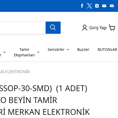
Giriş Yap
Tamir
Sensörler
Buzzer
BUTONLAR
r
Ekipmanları
H SERİSİ ENTEGRELER
on Dirençler
SENSÖRLER
C SERİSİ ENTEGRELER
LEDLER
KAN ELEKTRONİK
(SSOP-30-SMD) (1 ADET)
RİSİ ENTEGRELER
G SERİSİ ENTEGRELER
BUZZER
BUTONLAR
TO BEYİN TAMİR
RİSİ ENTEGRELER
K SERİSİ ENTEGRELER
Rİ MERKAN ELEKTRONİK