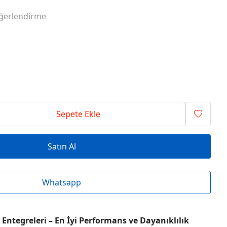
RİSİ ENTEGRELER
O SERİSİ ENTEGRELER
ğerlendirme
RİSİ ENTEGRELER
T SERİSİ ENTEGRELER
RİSİ ENTEGRELER
V SERİSİ ENTEGRELER
Sepete Ekle
Satın Al
Whatsapp
Entegreleri – En İyi Performans ve Dayanıklılık