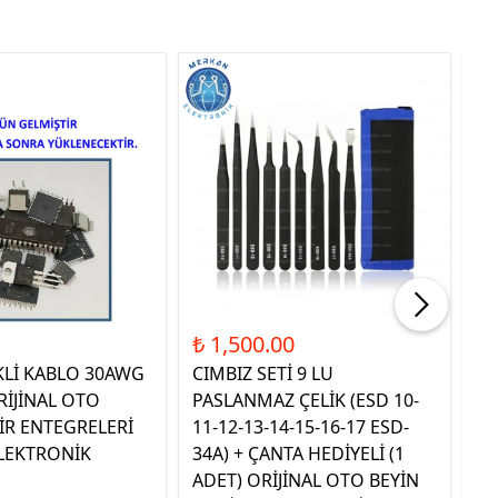
Tük
₺ 1,500.00
₺ 
KLİ KABLO 30AWG
CIMBIZ SETİ 9 LU
ST
RİJİNAL OTO
PASLANMAZ ÇELİK (ESD 10-
TE
İR ENTEGRELERİ
11-12-13-14-15-16-17 ESD-
OR
LEKTRONİK
34A) + ÇANTA HEDİYELİ (1
E
ADET) ORİJİNAL OTO BEYİN
EL