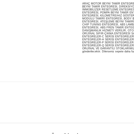
ARAÇ MOTOR BEYNİ TAMİR ENTEGRESİ
BEYNİ TAMİR ENTEGRESİ, DİREKSİY
İMMOBİLİZER RESETLEME ENTEGRES
ENTEGRESİ, POMPA BEYNİ TAMİR ENT
ENTEGRESİ, KİLOMETRE/HIZ GÖSTERG
MODÜLÜ TAMİRİ ENTEGRESİ, BODY B
ENTEGRESİ, ATEŞLEME BEYNİ TAMİR
CHİP TUNİNG ENTEGRESİ, ABS LAMB
ENTEGRESİ, ABS FREN TAMİR ENTEG
DANIŞMANLIK HİZMETİ VERİLİR, OT
ORİJİNAL SIFIR-ÇIKMA ENTEGRESİ S
ENTEGRELER-C SERİSİ ENTEGRELER-
ENTEGRELER-H SERİSİ ENTEGRELER-
ENTEGRELER-P SERİSİ ENTEGRELER-
ENTEGRELER-Q SERİSİ ENTEGRELER
ORiJİNAL VE GARANTİLİ STOKLARIMIZDA M
gönderilecektir. Dilerseniz sepete daha faz