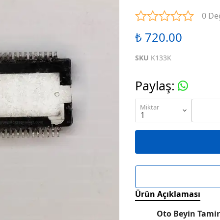
ENTEGRELER
M SERİSİ ENTEGRELER
N SE
0 De
₺ 720.00
ENTEGRELER
R SERİSİ ENTEGRELER
S SE
SKU
K133K
ENTEGRELER
W SERİSİ ENTEGRELER
X SE
Paylaş
:
ENTEGRELER
KARIŞIK SERİ ENTEGRELER
Miktar
Ürün Açıklaması
Oto Beyin Tamir 