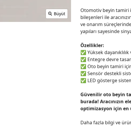
Otomotiv beyin tamiri i
Büyüt
bileşenleri ile aracınızı
ve onarım süreçlerinde
yapıları sayesinde sinya
Özellikler:
✅
Yüksek dayanıklılık
✅
Entegre devre tasar
✅
Oto beyin tamiri için
✅
Sensör destekli sist
✅
LED gösterge sistem
Güvenilir oto beyin t
burada! Aracınızın el
optimizasyon için en
Daha fazla bilgi ve ürü