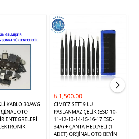
Tük
₺ 1,500.00
₺ 
KLİ KABLO 30AWG
CIMBIZ SETİ 9 LU
ST
RİJİNAL OTO
PASLANMAZ ÇELİK (ESD 10-
TE
İR ENTEGRELERİ
11-12-13-14-15-16-17 ESD-
OR
LEKTRONİK
34A) + ÇANTA HEDİYELİ (1
E
ADET) ORİJİNAL OTO BEYİN
EL