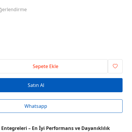
RİSİ ENTEGRELER
O SERİSİ ENTEGRELER
ğerlendirme
RİSİ ENTEGRELER
T SERİSİ ENTEGRELER
RİSİ ENTEGRELER
V SERİSİ ENTEGRELER
Sepete Ekle
Satın Al
Whatsapp
Entegreleri – En İyi Performans ve Dayanıklılık