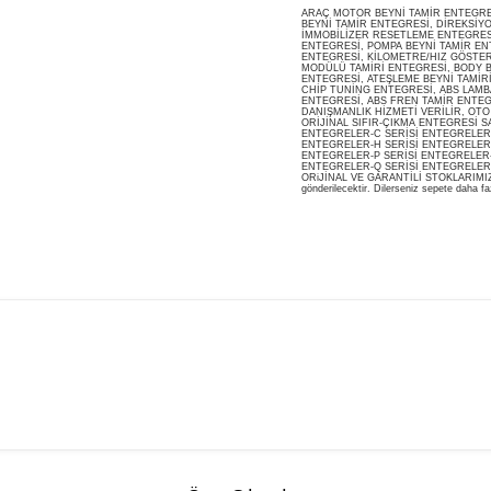
ARAÇ MOTOR BEYNİ TAMİR ENTEGRESİ
BEYNİ TAMİR ENTEGRESİ, DİREKSİY
İMMOBİLİZER RESETLEME ENTEGRES
ENTEGRESİ, POMPA BEYNİ TAMİR ENT
ENTEGRESİ, KİLOMETRE/HIZ GÖSTERG
MODÜLÜ TAMİRİ ENTEGRESİ, BODY B
ENTEGRESİ, ATEŞLEME BEYNİ TAMİR
CHİP TUNİNG ENTEGRESİ, ABS LAMB
ENTEGRESİ, ABS FREN TAMİR ENTEG
DANIŞMANLIK HİZMETİ VERİLİR, OT
ORİJİNAL SIFIR-ÇIKMA ENTEGRESİ S
ENTEGRELER-C SERİSİ ENTEGRELER-
ENTEGRELER-H SERİSİ ENTEGRELER-
ENTEGRELER-P SERİSİ ENTEGRELER-
ENTEGRELER-Q SERİSİ ENTEGRELER
ORiJİNAL VE GARANTİLİ STOKLARIMIZDA M
gönderilecektir. Dilerseniz sepete daha faz