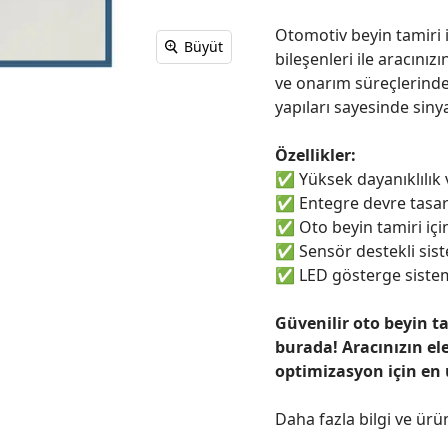
Otomotiv beyin tamiri i
Büyüt
bileşenleri ile aracınızı
ve onarım süreçlerinde
yapıları sayesinde sinya
Özellikler:
✅
Yüksek dayanıklılık
✅
Entegre devre tasar
✅
Oto beyin tamiri için
✅
Sensör destekli sist
✅
LED gösterge sistem
Güvenilir oto beyin t
burada! Aracınızın el
optimizasyon için en
Daha fazla bilgi ve ürü