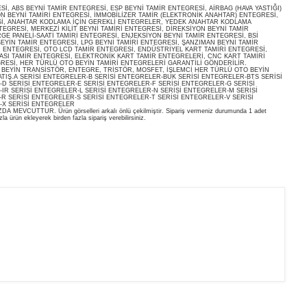
, ABS BEYNİ TAMİR ENTEGRESİ, ESP BEYNİ TAMİR ENTEGRESİ, AİRBAG (HAVA YASTIĞI)
ON BEYNİ TAMİRİ ENTEGRESİ, İMMOBİLİZER TAMİR (ELEKTRONİK ANAHTAR) ENTEGRESİ,
İ, ANAHTAR KODLAMA İÇİN GEREKLİ ENTEGRELER, YEDEK ANAHTAR KODLAMA
EGRESİ, MERKEZİ KİLİT BEYNİ TAMİRİ ENTEGRESİ, DİREKSİYON BEYNİ TAMİR
E PANELİ-SAATİ TAMİRİ ENTEGRESİ, ENJEKSİYON BEYNİ TAMİR ENTEGRESİ, BSİ
EYİN TAMİR ENTEGRESİ, LPG BEYNİ TAMİRİ ENTEGRESİ, ŞANZIMAN BEYNİ TAMİR
İ ENTEGRESİ, OTO LCD TAMİR ENTEGRESİ, ENDÜSTRİYEL KART TAMİRİ ENTEGRESİ,
ASI TAMİR ENTEGRESİ, ELEKTRONİK KART TAMİR ENTEGRELERİ, CNC KART TAMİRİ
RESİ, HER TÜRLÜ OTO BEYİN TAMİRİ ENTEGRELERİ GARANTİLİ GÖNDERİLİR.
O BEYİN TRANSİSTÖR, ENTEGRE, TRİSTÖR, MOSFET, İŞLEMCİ HER TÜRLÜ OTO BEYİN
ATIŞ.A SERİSİ ENTEGRELER-B SERİSİ ENTEGRELER-BUK SERİSİ ENTEGRELER-BTS SERİSİ
D SERİSİ ENTEGRELER-E SERİSİ ENTEGRELER-F SERİSİ ENTEGRELER-G SERİSİ
IR SERİSİ ENTEGRELER-L SERİSİ ENTEGRELER-N SERİSİ ENTEGRELER-M SERİSİ
R SERİSİ ENTEGRELER-S SERİSİ ENTEGRELER-T SERİSİ ENTEGRELER-V SERİSİ
-X SERİSİ ENTEGRELER
EVCUTTUR. Ürün görselleri arkalı önlü çekilmiştir. Sipariş vermeniz durumunda 1 adet
la ürün ekleyerek birden fazla sipariş verebilirsiniz.