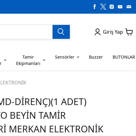
Giriş Yap
Tamir
Sensörler
Buzzer
BUTONLAR
r
Ekipmanları
H SERİSİ ENTEGRELER
on Dirençler
SENSÖRLER
C SERİSİ ENTEGRELER
LEDLER
 ELEKTRONİK
SMD-DİRENÇ)(1 ADET)
RİSİ ENTEGRELER
G SERİSİ ENTEGRELER
BUZZER
BUTONLAR
TO BEYİN TAMİR
RİSİ ENTEGRELER
K SERİSİ ENTEGRELER
Rİ MERKAN ELEKTRONİK