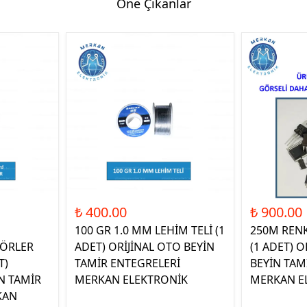
Öne Çıkanlar
₺ 400.00
₺ 900.00
100 GR 1.0 MM LEHİM TELİ (1
250M REN
ÖRLER
ADET) ORİJİNAL OTO BEYİN
(1 ADET) O
T)
TAMİR ENTEGRELERİ
BEYİN TAM
N TAMİR
MERKAN ELEKTRONİK
MERKAN E
KAN