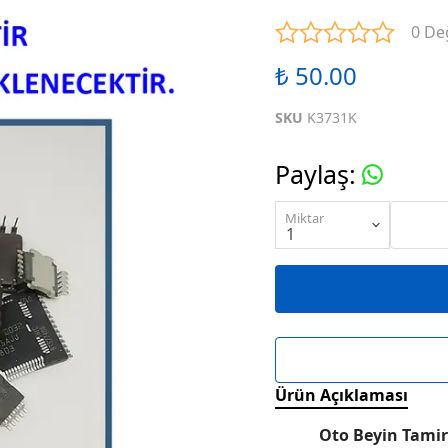
ENTEGRELER
M SERİSİ ENTEGRELER
N SE
0 De
₺ 50.00
ENTEGRELER
R SERİSİ ENTEGRELER
S SE
SKU
K3731K
ENTEGRELER
W SERİSİ ENTEGRELER
X SE
Paylaş
:
ENTEGRELER
KARIŞIK SERİ ENTEGRELER
Miktar
Ürün Açıklaması
Oto Beyin Tamir 