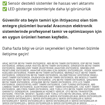
✅
Sensör destekli sistemler ile hassas veri aktarımı
✅
LED gösterge sistemleriyle daha iyi görünürlük
Güvenilir oto beyin tamiri için ihtiyacınız olan tüm
entegre çözümleri burada! Aracınızın elektronik
sistemlerinde profesyonel tamir ve optimizasyon için
en uygun ürünleri hemen keşfedin.
Daha fazla bilgi ve ürün seçenekleri için hemen bizimle
iletişime geçin!
ARAÇ MOTOR BEYNİ TAMİR ENTEGRESİ, ABS BEYNİ TAMİR ENTEGRESİ, ESP BEYNİ TAMİR
ENTEGRESİ, AİRBAG (HAVA YASTIĞI) BEYNİ TAMİR ENTEGRESİ, DİREKSİYON BEYNİ TAMİRİ
ENTEGRESİ, İMMOBİLİZER TAMİR (ELEKTRONİK ANAHTAR) ENTEGRESİ, İMMOBİLİZER
RESETLEME ENTEGRESİ, ANAHTAR KODLAMA İÇİN GEREKLİ ENTEGRELER, YEDEK ANAHTAR
KODLAMA ENTEGRESİ, POMPA BEYNİ TAMİR ENTEGRESİ, MERKEZİ KİLİT BEYNİ TAMİRİ
ENTEGRESİ, DİREKSİYON BEYNİ TAMİR ENTEGRESİ, KİLOMETRE/HIZ GÖSTERGE PANELİ-
SAATİ TAMİRİ ENTEGRESİ, ENJEKSİYON BEYNİ TAMİR ENTEGRESİ, BSİ MODÜLÜ TAMİRİ
ENTEGRESİ, BODY BEYİN TAMİR ENTEGRESİ, LPG BEYNİ TAMİRİ ENTEGRESİ, ŞANZIMAN
BEYNİ TAMİR ENTEGRESİ, ATEŞLEME BEYNİ TAMİRİ ENTEGRESİ, OTO LCD TAMİR
ENTEGRESİ, ENDÜSTRİYEL KART TAMİRİ ENTEGRESİ, CHİP TUNİNG ENTEGRESİ, ABS
LAMBASI TAMİR ENTEGRESİ, ELEKTRONİK KART TAMİR ENTEGRELERİ, CNC KART TAMİRİ
ENTEGRESİ, ABS FREN TAMİR ENTEGRESİ, HER TÜRLÜ OTO BEYİN TAMİRİ ENTEGRELERİ
GARANTİLİ GÖNDERİLİR. DANIŞMANLIK HİZMETİ VERİLİR, OTO BEYİN TRANSİSTÖR,
ENTEGRE, TRİSTÖR, MOSFET, İŞLEMCİ HER TÜRLÜ OTO BEYİN ORİJİNAL SIFIR-ÇIKMA
ENTEGRESİ SATIŞ.A SERİSİ ENTEGRELER-B SERİSİ ENTEGRELER-BUK SERİSİ ENTEGRELER-
BTS SERİSİ ENTEGRELER-C SERİSİ ENTEGRELER-D SERİSİ ENTEGRELER-E SERİSİ
ENTEGRELER-F SERİSİ ENTEGRELER-G SERİSİ ENTEGRELER-H SERİSİ ENTEGRELER-IR
SERİSİ ENTEGRELER-L SERİSİ ENTEGRELER-N SERİSİ ENTEGRELER-M SERİSİ