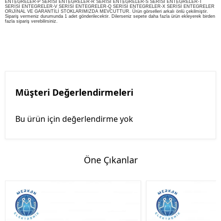
ENTEGRELER-P SERİSİ ENTEGRELER-R SERİSİ ENTEGRELER-S SERİSİ ENTEGRELER-T
SERİSİ ENTEGRELER-V SERİSİ ENTEGRELER-Q SERİSİ ENTEGRELER-X SERİSİ ENTEGRELER
ORiJİNAL VE GARANTİLİ STOKLARIMIZDA MEVCUTTUR. Ürün görselleri arkalı önlü çekilmiştir.
Sipariş vermeniz durumunda 1 adet gönderilecektir. Dilerseniz sepete daha fazla ürün ekleyerek birden
fazla sipariş verebilirsiniz.
Müşteri Değerlendirmeleri
Bu ürün için değerlendirme yok
Öne Çıkanlar