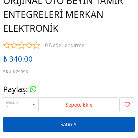
ORİJİNAL OTO BEYİN TAMİR
ENTEGRELERİ MERKAN
ELEKTRONİK
0 Değerlendirme
₺ 340.00
SKU
K2999K
Paylaş
:
Miktar
Sepete Ekle
Satın Al