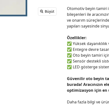
Otomotiv beyin tamiri i
Büyüt
bileşenleri ile aracınızı
ve onarım süreçlerinde
yapıları sayesinde sinya
Özellikler:
✅
Yüksek dayanıklılık
✅
Entegre devre tasar
✅
Oto beyin tamiri için
✅
Sensör destekli sist
✅
LED gösterge sistem
Güvenilir oto beyin t
burada! Aracınızın el
optimizasyon için en
Daha fazla bilgi ve ürü