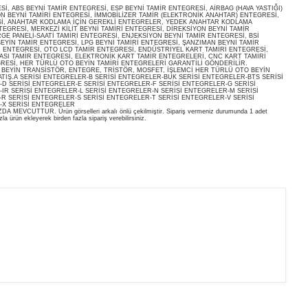
, ABS BEYNİ TAMİR ENTEGRESİ, ESP BEYNİ TAMİR ENTEGRESİ, AİRBAG (HAVA YASTIĞI)
ON BEYNİ TAMİRİ ENTEGRESİ, İMMOBİLİZER TAMİR (ELEKTRONİK ANAHTAR) ENTEGRESİ,
İ, ANAHTAR KODLAMA İÇİN GEREKLİ ENTEGRELER, YEDEK ANAHTAR KODLAMA
EGRESİ, MERKEZİ KİLİT BEYNİ TAMİRİ ENTEGRESİ, DİREKSİYON BEYNİ TAMİR
E PANELİ-SAATİ TAMİRİ ENTEGRESİ, ENJEKSİYON BEYNİ TAMİR ENTEGRESİ, BSİ
EYİN TAMİR ENTEGRESİ, LPG BEYNİ TAMİRİ ENTEGRESİ, ŞANZIMAN BEYNİ TAMİR
İ ENTEGRESİ, OTO LCD TAMİR ENTEGRESİ, ENDÜSTRİYEL KART TAMİRİ ENTEGRESİ,
ASI TAMİR ENTEGRESİ, ELEKTRONİK KART TAMİR ENTEGRELERİ, CNC KART TAMİRİ
RESİ, HER TÜRLÜ OTO BEYİN TAMİRİ ENTEGRELERİ GARANTİLİ GÖNDERİLİR.
O BEYİN TRANSİSTÖR, ENTEGRE, TRİSTÖR, MOSFET, İŞLEMCİ HER TÜRLÜ OTO BEYİN
ATIŞ.A SERİSİ ENTEGRELER-B SERİSİ ENTEGRELER-BUK SERİSİ ENTEGRELER-BTS SERİSİ
D SERİSİ ENTEGRELER-E SERİSİ ENTEGRELER-F SERİSİ ENTEGRELER-G SERİSİ
IR SERİSİ ENTEGRELER-L SERİSİ ENTEGRELER-N SERİSİ ENTEGRELER-M SERİSİ
R SERİSİ ENTEGRELER-S SERİSİ ENTEGRELER-T SERİSİ ENTEGRELER-V SERİSİ
-X SERİSİ ENTEGRELER
EVCUTTUR. Ürün görselleri arkalı önlü çekilmiştir. Sipariş vermeniz durumunda 1 adet
la ürün ekleyerek birden fazla sipariş verebilirsiniz.