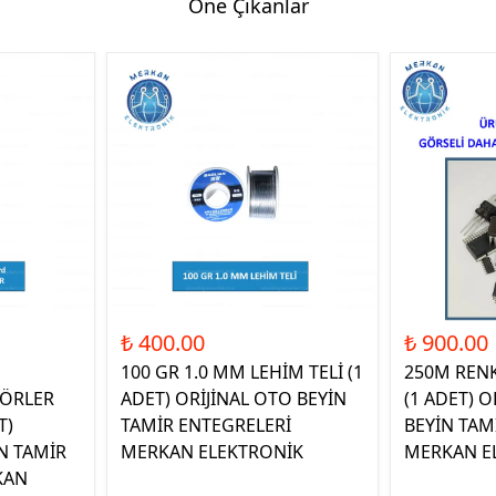
Öne Çıkanlar
₺ 400.00
₺ 900.00
100 GR 1.0 MM LEHİM TELİ (1
250M REN
ÖRLER
ADET) ORİJİNAL OTO BEYİN
(1 ADET) O
T)
TAMİR ENTEGRELERİ
BEYİN TAM
N TAMİR
MERKAN ELEKTRONİK
MERKAN E
KAN