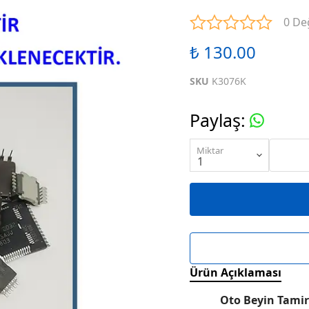
ENTEGRELER
M SERİSİ ENTEGRELER
N SE
0 De
₺ 130.00
ENTEGRELER
R SERİSİ ENTEGRELER
S SE
SKU
K3076K
ENTEGRELER
W SERİSİ ENTEGRELER
X SE
Paylaş
:
ENTEGRELER
KARIŞIK SERİ ENTEGRELER
Miktar
Ürün Açıklaması
Oto Beyin Tamir 