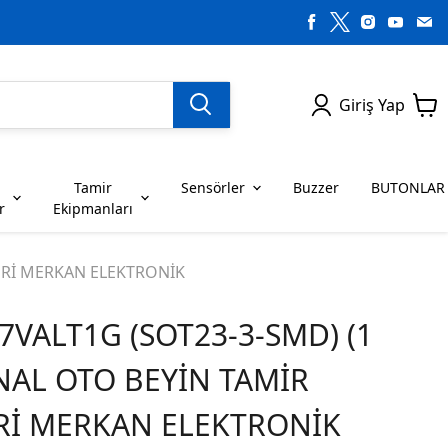
Giriş Yap
Tamir
Sensörler
Buzzer
BUTONLAR
r
Ekipmanları
H SERİSİ ENTEGRELER
on Dirençler
SENSÖRLER
C SERİSİ ENTEGRELER
LEDLER
LERİ MERKAN ELEKTRONİK
VALT1G (SOT23-3-SMD) (1
RİSİ ENTEGRELER
G SERİSİ ENTEGRELER
BUZZER
BUTONLAR
İNAL OTO BEYİN TAMİR
RİSİ ENTEGRELER
K SERİSİ ENTEGRELER
Rİ MERKAN ELEKTRONİK