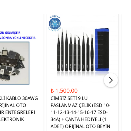
Tük
₺ 1,500.00
₺ 
KLİ KABLO 30AWG
CIMBIZ SETİ 9 LU
ST
RİJİNAL OTO
PASLANMAZ ÇELİK (ESD 10-
TE
İR ENTEGRELERİ
11-12-13-14-15-16-17 ESD-
OR
LEKTRONİK
34A) + ÇANTA HEDİYELİ (1
E
ADET) ORİJİNAL OTO BEYİN
EL