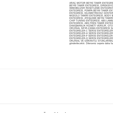
ARAÇ MOTOR BEYNİ TAMİR ENTEGRESİ
BEYNİ TAMİR ENTEGRESİ, DİREKSİY
İMMOBİLİZER RESETLEME ENTEGRES
ENTEGRESİ, POMPA BEYNİ TAMİR ENT
ENTEGRESİ, KİLOMETRE/HIZ GÖSTERG
MODÜLÜ TAMİRİ ENTEGRESİ, BODY B
ENTEGRESİ, ATEŞLEME BEYNİ TAMİR
CHİP TUNİNG ENTEGRESİ, ABS LAMB
ENTEGRESİ, ABS FREN TAMİR ENTEG
DANIŞMANLIK HİZMETİ VERİLİR, OT
ORİJİNAL SIFIR-ÇIKMA ENTEGRESİ S
ENTEGRELER-C SERİSİ ENTEGRELER-
ENTEGRELER-H SERİSİ ENTEGRELER-
ENTEGRELER-P SERİSİ ENTEGRELER-
ENTEGRELER-Q SERİSİ ENTEGRELER
ORiJİNAL VE GARANTİLİ STOKLARIMIZDA M
gönderilecektir. Dilerseniz sepete daha faz