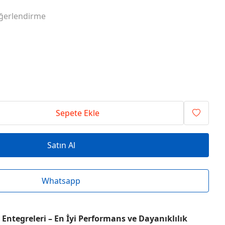
RİSİ ENTEGRELER
O SERİSİ ENTEGRELER
ğerlendirme
RİSİ ENTEGRELER
T SERİSİ ENTEGRELER
RİSİ ENTEGRELER
V SERİSİ ENTEGRELER
Sepete Ekle
Satın Al
Whatsapp
Entegreleri – En İyi Performans ve Dayanıklılık