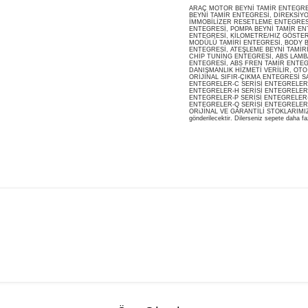
ARAÇ MOTOR BEYNİ TAMİR ENTEGRESİ
BEYNİ TAMİR ENTEGRESİ, DİREKSİY
İMMOBİLİZER RESETLEME ENTEGRES
ENTEGRESİ, POMPA BEYNİ TAMİR ENT
ENTEGRESİ, KİLOMETRE/HIZ GÖSTERG
MODÜLÜ TAMİRİ ENTEGRESİ, BODY B
ENTEGRESİ, ATEŞLEME BEYNİ TAMİR
CHİP TUNİNG ENTEGRESİ, ABS LAMB
ENTEGRESİ, ABS FREN TAMİR ENTEG
DANIŞMANLIK HİZMETİ VERİLİR, OT
ORİJİNAL SIFIR-ÇIKMA ENTEGRESİ S
ENTEGRELER-C SERİSİ ENTEGRELER-
ENTEGRELER-H SERİSİ ENTEGRELER-
ENTEGRELER-P SERİSİ ENTEGRELER-
ENTEGRELER-Q SERİSİ ENTEGRELER
ORiJİNAL VE GARANTİLİ STOKLARIMIZDA M
gönderilecektir. Dilerseniz sepete daha faz