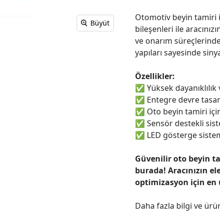
Otomotiv beyin tamiri i
Büyüt
bileşenleri ile aracınızı
ve onarım süreçlerinde
yapıları sayesinde sinya
Özellikler:
✅
Yüksek dayanıklılık
✅
Entegre devre tasar
✅
Oto beyin tamiri için
✅
Sensör destekli sist
✅
LED gösterge sistem
Güvenilir oto beyin t
burada! Aracınızın el
optimizasyon için en
Daha fazla bilgi ve ürü