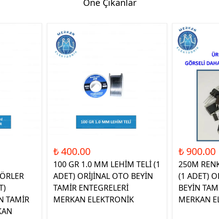
Öne Çıkanlar
₺ 400.00
₺ 900.00
100 GR 1.0 MM LEHİM TELİ (1
250M REN
ÖRLER
ADET) ORİJİNAL OTO BEYİN
(1 ADET) O
T)
TAMİR ENTEGRELERİ
BEYİN TAM
N TAMİR
MERKAN ELEKTRONİK
MERKAN E
KAN