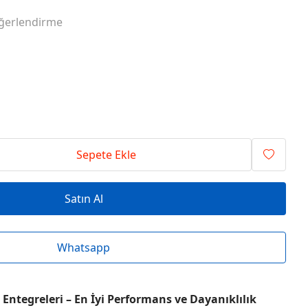
RİSİ ENTEGRELER
O SERİSİ ENTEGRELER
ğerlendirme
RİSİ ENTEGRELER
T SERİSİ ENTEGRELER
RİSİ ENTEGRELER
V SERİSİ ENTEGRELER
Sepete Ekle
Satın Al
Whatsapp
Entegreleri – En İyi Performans ve Dayanıklılık