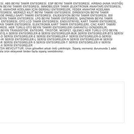
, ABS BEYNİ TAMİR ENTEGRESİ, ESP BEYNİ TAMİR ENTEGRESİ, AİRBAG (HAVA YASTIĞI)
ON BEYNİ TAMİRİ ENTEGRESİ, İMMOBİLİZER TAMİR (ELEKTRONİK ANAHTAR) ENTEGRESİ,
İ, ANAHTAR KODLAMA İÇİN GEREKLİ ENTEGRELER, YEDEK ANAHTAR KODLAMA
EGRESİ, MERKEZİ KİLİT BEYNİ TAMİRİ ENTEGRESİ, DİREKSİYON BEYNİ TAMİR
E PANELİ-SAATİ TAMİRİ ENTEGRESİ, ENJEKSİYON BEYNİ TAMİR ENTEGRESİ, BSİ
EYİN TAMİR ENTEGRESİ, LPG BEYNİ TAMİRİ ENTEGRESİ, ŞANZIMAN BEYNİ TAMİR
İ ENTEGRESİ, OTO LCD TAMİR ENTEGRESİ, ENDÜSTRİYEL KART TAMİRİ ENTEGRESİ,
ASI TAMİR ENTEGRESİ, ELEKTRONİK KART TAMİR ENTEGRELERİ, CNC KART TAMİRİ
RESİ, HER TÜRLÜ OTO BEYİN TAMİRİ ENTEGRELERİ GARANTİLİ GÖNDERİLİR.
O BEYİN TRANSİSTÖR, ENTEGRE, TRİSTÖR, MOSFET, İŞLEMCİ HER TÜRLÜ OTO BEYİN
ATIŞ.A SERİSİ ENTEGRELER-B SERİSİ ENTEGRELER-BUK SERİSİ ENTEGRELER-BTS SERİSİ
D SERİSİ ENTEGRELER-E SERİSİ ENTEGRELER-F SERİSİ ENTEGRELER-G SERİSİ
IR SERİSİ ENTEGRELER-L SERİSİ ENTEGRELER-N SERİSİ ENTEGRELER-M SERİSİ
R SERİSİ ENTEGRELER-S SERİSİ ENTEGRELER-T SERİSİ ENTEGRELER-V SERİSİ
-X SERİSİ ENTEGRELER
EVCUTTUR. Ürün görselleri arkalı önlü çekilmiştir. Sipariş vermeniz durumunda 1 adet
la ürün ekleyerek birden fazla sipariş verebilirsiniz.