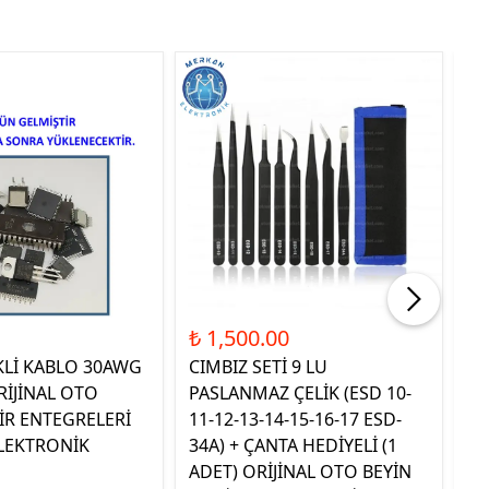
Tük
₺ 1,500.00
₺ 
KLİ KABLO 30AWG
CIMBIZ SETİ 9 LU
ST
RİJİNAL OTO
PASLANMAZ ÇELİK (ESD 10-
TE
İR ENTEGRELERİ
11-12-13-14-15-16-17 ESD-
OR
LEKTRONİK
34A) + ÇANTA HEDİYELİ (1
E
ADET) ORİJİNAL OTO BEYİN
EL