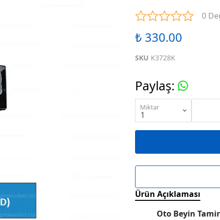
ENTEGRELER
M SERİSİ ENTEGRELER
N SE
0 De
₺ 330.00
ENTEGRELER
R SERİSİ ENTEGRELER
S SE
SKU
K3728K
ENTEGRELER
W SERİSİ ENTEGRELER
X SE
Paylaş
:
ENTEGRELER
KARIŞIK SERİ ENTEGRELER
Miktar
Ürün Açıklaması
Oto Beyin Tamir 