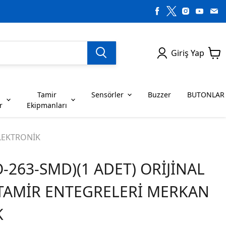
Giriş Yap
Tamir
Sensörler
Buzzer
BUTONLAR
r
Ekipmanları
H SERİSİ ENTEGRELER
on Dirençler
SENSÖRLER
C SERİSİ ENTEGRELER
LEDLER
ELEKTRONİK
-263-SMD)(1 ADET) ORİJİNAL
RİSİ ENTEGRELER
G SERİSİ ENTEGRELER
BUZZER
BUTONLAR
 TAMİR ENTEGRELERİ MERKAN
RİSİ ENTEGRELER
K SERİSİ ENTEGRELER
K