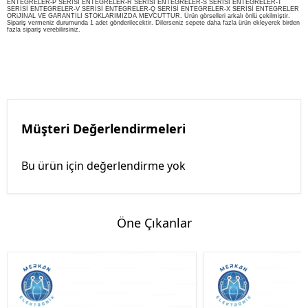
ENTEGRELER-P SERİSİ ENTEGRELER-R SERİSİ ENTEGRELER-S SERİSİ ENTEGRELER-T
SERİSİ ENTEGRELER-V SERİSİ ENTEGRELER-Q SERİSİ ENTEGRELER-X SERİSİ ENTEGRELER
ORiJİNAL VE GARANTİLİ STOKLARIMIZDA MEVCUTTUR. Ürün görselleri arkalı önlü çekilmiştir.
Sipariş vermeniz durumunda 1 adet gönderilecektir. Dilerseniz sepete daha fazla ürün ekleyerek birden
fazla sipariş verebilirsiniz.
Müşteri Değerlendirmeleri
Bu ürün için değerlendirme yok
Öne Çıkanlar