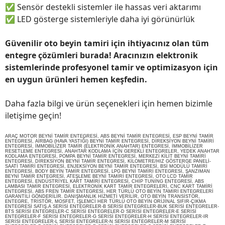
✅
Sensör destekli sistemler ile hassas veri aktarımı
✅
LED gösterge sistemleriyle daha iyi görünürlük
Güvenilir oto beyin tamiri için ihtiyacınız olan tüm
entegre çözümleri burada! Aracınızın elektronik
sistemlerinde profesyonel tamir ve optimizasyon için
en uygun ürünleri hemen keşfedin.
Daha fazla bilgi ve ürün seçenekleri için hemen bizimle
iletişime geçin!
ARAÇ MOTOR BEYNİ TAMİR ENTEGRESİ, ABS BEYNİ TAMİR ENTEGRESİ, ESP BEYNİ TAMİR
ENTEGRESİ, AİRBAG (HAVA YASTIĞI) BEYNİ TAMİR ENTEGRESİ, DİREKSİYON BEYNİ TAMİRİ
ENTEGRESİ, İMMOBİLİZER TAMİR (ELEKTRONİK ANAHTAR) ENTEGRESİ, İMMOBİLİZER
RESETLEME ENTEGRESİ, ANAHTAR KODLAMA İÇİN GEREKLİ ENTEGRELER, YEDEK ANAHTAR
KODLAMA ENTEGRESİ, POMPA BEYNİ TAMİR ENTEGRESİ, MERKEZİ KİLİT BEYNİ TAMİRİ
ENTEGRESİ, DİREKSİYON BEYNİ TAMİR ENTEGRESİ, KİLOMETRE/HIZ GÖSTERGE PANELİ-
SAATİ TAMİRİ ENTEGRESİ, ENJEKSİYON BEYNİ TAMİR ENTEGRESİ, BSİ MODÜLÜ TAMİRİ
ENTEGRESİ, BODY BEYİN TAMİR ENTEGRESİ, LPG BEYNİ TAMİRİ ENTEGRESİ, ŞANZIMAN
BEYNİ TAMİR ENTEGRESİ, ATEŞLEME BEYNİ TAMİRİ ENTEGRESİ, OTO LCD TAMİR
ENTEGRESİ, ENDÜSTRİYEL KART TAMİRİ ENTEGRESİ, CHİP TUNİNG ENTEGRESİ, ABS
LAMBASI TAMİR ENTEGRESİ, ELEKTRONİK KART TAMİR ENTEGRELERİ, CNC KART TAMİRİ
ENTEGRESİ, ABS FREN TAMİR ENTEGRESİ, HER TÜRLÜ OTO BEYİN TAMİRİ ENTEGRELERİ
GARANTİLİ GÖNDERİLİR. DANIŞMANLIK HİZMETİ VERİLİR, OTO BEYİN TRANSİSTÖR,
ENTEGRE, TRİSTÖR, MOSFET, İŞLEMCİ HER TÜRLÜ OTO BEYİN ORİJİNAL SIFIR-ÇIKMA
ENTEGRESİ SATIŞ.A SERİSİ ENTEGRELER-B SERİSİ ENTEGRELER-BUK SERİSİ ENTEGRELER-
BTS SERİSİ ENTEGRELER-C SERİSİ ENTEGRELER-D SERİSİ ENTEGRELER-E SERİSİ
ENTEGRELER-F SERİSİ ENTEGRELER-G SERİSİ ENTEGRELER-H SERİSİ ENTEGRELER-IR
SERİSİ ENTEGRELER-L SERİSİ ENTEGRELER-N SERİSİ ENTEGRELER-M SERİSİ