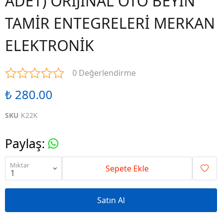
ADET) ORİJİNAL OTO BEYİN
TAMİR ENTEGRELERİ MERKAN
ELEKTRONİK
0 Değerlendirme
₺ 280.00
SKU
K22K
Paylaş
:
Miktar
Sepete Ekle
Satın Al