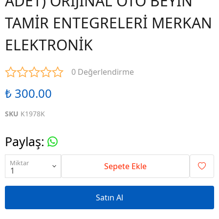
ADET) ORİJİNAL OTO BEYİN
TAMİR ENTEGRELERİ MERKAN
ELEKTRONİK
0 Değerlendirme
₺ 300.00
SKU
K1978K
Paylaş
:
Miktar
Sepete Ekle
Satın Al