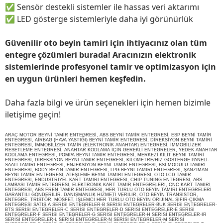
✅
Sensör destekli sistemler ile hassas veri aktarımı
✅
LED gösterge sistemleriyle daha iyi görünürlük
Güvenilir oto beyin tamiri için ihtiyacınız olan tüm
entegre çözümleri burada! Aracınızın elektronik
sistemlerinde profesyonel tamir ve optimizasyon için
en uygun ürünleri hemen keşfedin.
Daha fazla bilgi ve ürün seçenekleri için hemen bizimle
iletişime geçin!
ARAÇ MOTOR BEYNİ TAMİR ENTEGRESİ, ABS BEYNİ TAMİR ENTEGRESİ, ESP BEYNİ TAMİR
ENTEGRESİ, AİRBAG (HAVA YASTIĞI) BEYNİ TAMİR ENTEGRESİ, DİREKSİYON BEYNİ TAMİRİ
ENTEGRESİ, İMMOBİLİZER TAMİR (ELEKTRONİK ANAHTAR) ENTEGRESİ, İMMOBİLİZER
RESETLEME ENTEGRESİ, ANAHTAR KODLAMA İÇİN GEREKLİ ENTEGRELER, YEDEK ANAHTAR
KODLAMA ENTEGRESİ, POMPA BEYNİ TAMİR ENTEGRESİ, MERKEZİ KİLİT BEYNİ TAMİRİ
ENTEGRESİ, DİREKSİYON BEYNİ TAMİR ENTEGRESİ, KİLOMETRE/HIZ GÖSTERGE PANELİ-
SAATİ TAMİRİ ENTEGRESİ, ENJEKSİYON BEYNİ TAMİR ENTEGRESİ, BSİ MODÜLÜ TAMİRİ
ENTEGRESİ, BODY BEYİN TAMİR ENTEGRESİ, LPG BEYNİ TAMİRİ ENTEGRESİ, ŞANZIMAN
BEYNİ TAMİR ENTEGRESİ, ATEŞLEME BEYNİ TAMİRİ ENTEGRESİ, OTO LCD TAMİR
ENTEGRESİ, ENDÜSTRİYEL KART TAMİRİ ENTEGRESİ, CHİP TUNİNG ENTEGRESİ, ABS
LAMBASI TAMİR ENTEGRESİ, ELEKTRONİK KART TAMİR ENTEGRELERİ, CNC KART TAMİRİ
ENTEGRESİ, ABS FREN TAMİR ENTEGRESİ, HER TÜRLÜ OTO BEYİN TAMİRİ ENTEGRELERİ
GARANTİLİ GÖNDERİLİR. DANIŞMANLIK HİZMETİ VERİLİR, OTO BEYİN TRANSİSTÖR,
ENTEGRE, TRİSTÖR, MOSFET, İŞLEMCİ HER TÜRLÜ OTO BEYİN ORİJİNAL SIFIR-ÇIKMA
ENTEGRESİ SATIŞ.A SERİSİ ENTEGRELER-B SERİSİ ENTEGRELER-BUK SERİSİ ENTEGRELER-
BTS SERİSİ ENTEGRELER-C SERİSİ ENTEGRELER-D SERİSİ ENTEGRELER-E SERİSİ
ENTEGRELER-F SERİSİ ENTEGRELER-G SERİSİ ENTEGRELER-H SERİSİ ENTEGRELER-IR
SERİSİ ENTEGRELER-L SERİSİ ENTEGRELER-N SERİSİ ENTEGRELER-M SERİSİ