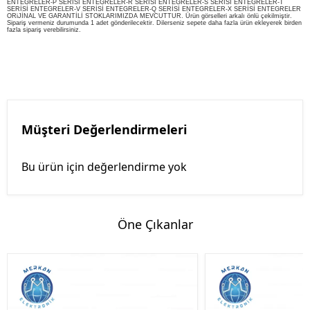
ENTEGRELER-P SERİSİ ENTEGRELER-R SERİSİ ENTEGRELER-S SERİSİ ENTEGRELER-T
SERİSİ ENTEGRELER-V SERİSİ ENTEGRELER-Q SERİSİ ENTEGRELER-X SERİSİ ENTEGRELER
ORiJİNAL VE GARANTİLİ STOKLARIMIZDA MEVCUTTUR. Ürün görselleri arkalı önlü çekilmiştir.
Sipariş vermeniz durumunda 1 adet gönderilecektir. Dilerseniz sepete daha fazla ürün ekleyerek birden
fazla sipariş verebilirsiniz.
Müşteri Değerlendirmeleri
Bu ürün için değerlendirme yok
Öne Çıkanlar