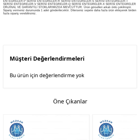
ENTEGRELER-P SERİSİ ENTEGRELER-R SERİSİ ENTEGRELER-S SERİSİ ENTEGRELER-T
SERİSİ ENTEGRELER-V SERİSİ ENTEGRELER-Q SERİSİ ENTEGRELER-X SERİSİ ENTEGRELER
ORiJİNAL VE GARANTİLİ STOKLARIMIZDA MEVCUTTUR. Ürün görselleri arkalı önlü çekilmiştir.
Sipariş vermeniz durumunda 1 adet gönderilecektir. Dilerseniz sepete daha fazla ürün ekleyerek birden
fazla sipariş verebilirsiniz.
Müşteri Değerlendirmeleri
Bu ürün için değerlendirme yok
Öne Çıkanlar