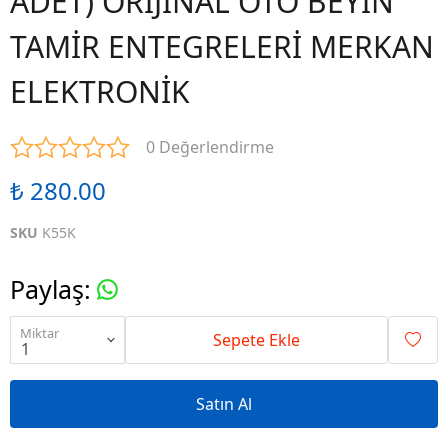
ADET) ORİJİNAL OTO BEYİN
TAMİR ENTEGRELERİ MERKAN
ELEKTRONİK
0 Değerlendirme
₺ 280.00
SKU
K55K
Paylaş
:
Miktar
Sepete Ekle
Satın Al