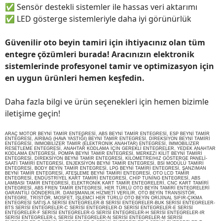
✅
Sensör destekli sistemler ile hassas veri aktarımı
✅
LED gösterge sistemleriyle daha iyi görünürlük
Güvenilir oto beyin tamiri için ihtiyacınız olan tüm
entegre çözümleri burada! Aracınızın elektronik
sistemlerinde profesyonel tamir ve optimizasyon için
en uygun ürünleri hemen keşfedin.
Daha fazla bilgi ve ürün seçenekleri için hemen bizimle
iletişime geçin!
ARAÇ MOTOR BEYNİ TAMİR ENTEGRESİ, ABS BEYNİ TAMİR ENTEGRESİ, ESP BEYNİ TAMİR
ENTEGRESİ, AİRBAG (HAVA YASTIĞI) BEYNİ TAMİR ENTEGRESİ, DİREKSİYON BEYNİ TAMİRİ
ENTEGRESİ, İMMOBİLİZER TAMİR (ELEKTRONİK ANAHTAR) ENTEGRESİ, İMMOBİLİZER
RESETLEME ENTEGRESİ, ANAHTAR KODLAMA İÇİN GEREKLİ ENTEGRELER, YEDEK ANAHTAR
KODLAMA ENTEGRESİ, POMPA BEYNİ TAMİR ENTEGRESİ, MERKEZİ KİLİT BEYNİ TAMİRİ
ENTEGRESİ, DİREKSİYON BEYNİ TAMİR ENTEGRESİ, KİLOMETRE/HIZ GÖSTERGE PANELİ-
SAATİ TAMİRİ ENTEGRESİ, ENJEKSİYON BEYNİ TAMİR ENTEGRESİ, BSİ MODÜLÜ TAMİRİ
ENTEGRESİ, BODY BEYİN TAMİR ENTEGRESİ, LPG BEYNİ TAMİRİ ENTEGRESİ, ŞANZIMAN
BEYNİ TAMİR ENTEGRESİ, ATEŞLEME BEYNİ TAMİRİ ENTEGRESİ, OTO LCD TAMİR
ENTEGRESİ, ENDÜSTRİYEL KART TAMİRİ ENTEGRESİ, CHİP TUNİNG ENTEGRESİ, ABS
LAMBASI TAMİR ENTEGRESİ, ELEKTRONİK KART TAMİR ENTEGRELERİ, CNC KART TAMİRİ
ENTEGRESİ, ABS FREN TAMİR ENTEGRESİ, HER TÜRLÜ OTO BEYİN TAMİRİ ENTEGRELERİ
GARANTİLİ GÖNDERİLİR. DANIŞMANLIK HİZMETİ VERİLİR, OTO BEYİN TRANSİSTÖR,
ENTEGRE, TRİSTÖR, MOSFET, İŞLEMCİ HER TÜRLÜ OTO BEYİN ORİJİNAL SIFIR-ÇIKMA
ENTEGRESİ SATIŞ.A SERİSİ ENTEGRELER-B SERİSİ ENTEGRELER-BUK SERİSİ ENTEGRELER-
BTS SERİSİ ENTEGRELER-C SERİSİ ENTEGRELER-D SERİSİ ENTEGRELER-E SERİSİ
ENTEGRELER-F SERİSİ ENTEGRELER-G SERİSİ ENTEGRELER-H SERİSİ ENTEGRELER-IR
SERİSİ ENTEGRELER-L SERİSİ ENTEGRELER-N SERİSİ ENTEGRELER-M SERİSİ