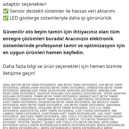
adaptör seçenekleri
✅
Sensör destekli sistemler ile hassas veri aktarımı
✅
LED gösterge sistemleriyle daha iyi görünürlük
Güvenilir oto beyin tamiri için ihtiyacınız olan tüm
entegre çözümleri burada! Aracınızın elektronik
sistemlerinde profesyonel tamir ve optimizasyon için
en uygun ürünleri hemen keşfedin.
Daha fazla bilgi ve ürün seçenekleri için hemen bizimle
iletişime geçin!
ARAÇ MOTOR BEYNİ TAMİR ENTEGRESİ, ABS BEYNİ TAMİR ENTEGRESİ, ESP BEYNİ TAMİR
ENTEGRESİ, AİRBAG (HAVA YASTIĞI) BEYNİ TAMİR ENTEGRESİ, DİREKSİYON BEYNİ TAMİRİ
ENTEGRESİ, İMMOBİLİZER TAMİR (ELEKTRONİK ANAHTAR) ENTEGRESİ, İMMOBİLİZER
RESETLEME ENTEGRESİ, ANAHTAR KODLAMA İÇİN GEREKLİ ENTEGRELER, YEDEK ANAHTAR
KODLAMA ENTEGRESİ, POMPA BEYNİ TAMİR ENTEGRESİ, MERKEZİ KİLİT BEYNİ TAMİRİ
ENTEGRESİ, DİREKSİYON BEYNİ TAMİR ENTEGRESİ, KİLOMETRE/HIZ GÖSTERGE PANELİ-
SAATİ TAMİRİ ENTEGRESİ, ENJEKSİYON BEYNİ TAMİR ENTEGRESİ, BSİ MODÜLÜ TAMİRİ
ENTEGRESİ, BODY BEYİN TAMİR ENTEGRESİ, LPG BEYNİ TAMİRİ ENTEGRESİ, ŞANZIMAN
BEYNİ TAMİR ENTEGRESİ, ATEŞLEME BEYNİ TAMİRİ ENTEGRESİ, OTO LCD TAMİR
ENTEGRESİ, ENDÜSTRİYEL KART TAMİRİ ENTEGRESİ, CHİP TUNİNG ENTEGRESİ, ABS
LAMBASI TAMİR ENTEGRESİ, ELEKTRONİK KART TAMİR ENTEGRELERİ, CNC KART TAMİRİ
ENTEGRESİ, ABS FREN TAMİR ENTEGRESİ, HER TÜRLÜ OTO BEYİN TAMİRİ ENTEGRELERİ
GARANTİLİ GÖNDERİLİR. DANIŞMANLIK HİZMETİ VERİLİR, OTO BEYİN TRANSİSTÖR,
ENTEGRE, TRİSTÖR, MOSFET, İŞLEMCİ HER TÜRLÜ OTO BEYİN ORİJİNAL SIFIR-ÇIKMA
ENTEGRESİ SATIŞ.A SERİSİ ENTEGRELER-B SERİSİ ENTEGRELER-BUK SERİSİ ENTEGRELER-
BTS SERİSİ ENTEGRELER-C SERİSİ ENTEGRELER-D SERİSİ ENTEGRELER-E SERİSİ