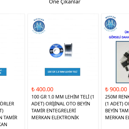
Öne Çıkanlar
₺ 400.00
₺ 900.00
100 GR 1.0 MM LEHİM TELİ (1
250M REN
ÖRLER
ADET) ORİJİNAL OTO BEYİN
(1 ADET) O
T)
TAMİR ENTEGRELERİ
BEYİN TAM
N TAMİR
MERKAN ELEKTRONİK
MERKAN E
KAN