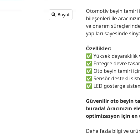
Otomotiv beyin tamiri i
Büyüt
bileşenleri ile aracınızı
ve onarım süreçlerinde
yapıları sayesinde sinya
Özellikler:
✅
Yüksek dayanıklılık
✅
Entegre devre tasar
✅
Oto beyin tamiri için
✅
Sensör destekli sist
✅
LED gösterge sistem
Güvenilir oto beyin t
burada! Aracınızın el
optimizasyon için en
Daha fazla bilgi ve ürü