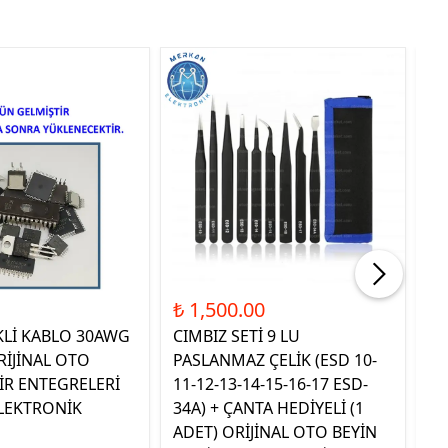
Tük
₺ 1,500.00
₺ 
KLİ KABLO 30AWG
CIMBIZ SETİ 9 LU
ST
RİJİNAL OTO
PASLANMAZ ÇELİK (ESD 10-
TE
İR ENTEGRELERİ
11-12-13-14-15-16-17 ESD-
OR
LEKTRONİK
34A) + ÇANTA HEDİYELİ (1
E
ADET) ORİJİNAL OTO BEYİN
EL