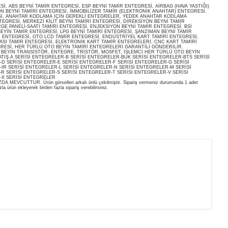
, ABS BEYNİ TAMİR ENTEGRESİ, ESP BEYNİ TAMİR ENTEGRESİ, AİRBAG (HAVA YASTIĞI)
ON BEYNİ TAMİRİ ENTEGRESİ, İMMOBİLİZER TAMİR (ELEKTRONİK ANAHTAR) ENTEGRESİ,
İ, ANAHTAR KODLAMA İÇİN GEREKLİ ENTEGRELER, YEDEK ANAHTAR KODLAMA
EGRESİ, MERKEZİ KİLİT BEYNİ TAMİRİ ENTEGRESİ, DİREKSİYON BEYNİ TAMİR
E PANELİ-SAATİ TAMİRİ ENTEGRESİ, ENJEKSİYON BEYNİ TAMİR ENTEGRESİ, BSİ
EYİN TAMİR ENTEGRESİ, LPG BEYNİ TAMİRİ ENTEGRESİ, ŞANZIMAN BEYNİ TAMİR
İ ENTEGRESİ, OTO LCD TAMİR ENTEGRESİ, ENDÜSTRİYEL KART TAMİRİ ENTEGRESİ,
ASI TAMİR ENTEGRESİ, ELEKTRONİK KART TAMİR ENTEGRELERİ, CNC KART TAMİRİ
RESİ, HER TÜRLÜ OTO BEYİN TAMİRİ ENTEGRELERİ GARANTİLİ GÖNDERİLİR.
O BEYİN TRANSİSTÖR, ENTEGRE, TRİSTÖR, MOSFET, İŞLEMCİ HER TÜRLÜ OTO BEYİN
ATIŞ.A SERİSİ ENTEGRELER-B SERİSİ ENTEGRELER-BUK SERİSİ ENTEGRELER-BTS SERİSİ
D SERİSİ ENTEGRELER-E SERİSİ ENTEGRELER-F SERİSİ ENTEGRELER-G SERİSİ
IR SERİSİ ENTEGRELER-L SERİSİ ENTEGRELER-N SERİSİ ENTEGRELER-M SERİSİ
R SERİSİ ENTEGRELER-S SERİSİ ENTEGRELER-T SERİSİ ENTEGRELER-V SERİSİ
-X SERİSİ ENTEGRELER
EVCUTTUR. Ürün görselleri arkalı önlü çekilmiştir. Sipariş vermeniz durumunda 1 adet
la ürün ekleyerek birden fazla sipariş verebilirsiniz.