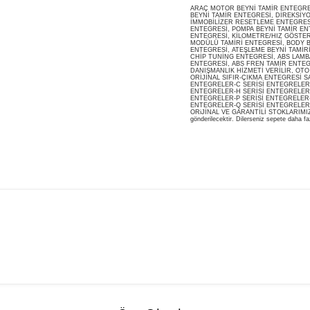
ARAÇ MOTOR BEYNİ TAMİR ENTEGRESİ
BEYNİ TAMİR ENTEGRESİ, DİREKSİY
İMMOBİLİZER RESETLEME ENTEGRES
ENTEGRESİ, POMPA BEYNİ TAMİR ENT
ENTEGRESİ, KİLOMETRE/HIZ GÖSTERG
MODÜLÜ TAMİRİ ENTEGRESİ, BODY B
ENTEGRESİ, ATEŞLEME BEYNİ TAMİR
CHİP TUNİNG ENTEGRESİ, ABS LAMB
ENTEGRESİ, ABS FREN TAMİR ENTEG
DANIŞMANLIK HİZMETİ VERİLİR, OT
ORİJİNAL SIFIR-ÇIKMA ENTEGRESİ S
ENTEGRELER-C SERİSİ ENTEGRELER-
ENTEGRELER-H SERİSİ ENTEGRELER-
ENTEGRELER-P SERİSİ ENTEGRELER-
ENTEGRELER-Q SERİSİ ENTEGRELER
ORiJİNAL VE GARANTİLİ STOKLARIMIZDA M
gönderilecektir. Dilerseniz sepete daha faz