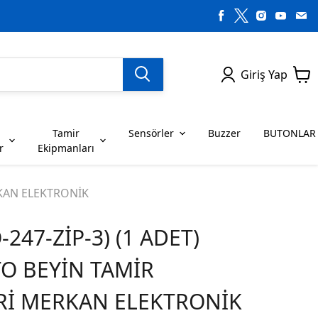
Giriş Yap
Tamir
Sensörler
Buzzer
BUTONLAR
r
Ekipmanları
H SERİSİ ENTEGRELER
on Dirençler
SENSÖRLER
C SERİSİ ENTEGRELER
LEDLER
RKAN ELEKTRONİK
-247-ZİP-3) (1 ADET)
RİSİ ENTEGRELER
G SERİSİ ENTEGRELER
BUZZER
BUTONLAR
TO BEYİN TAMİR
RİSİ ENTEGRELER
K SERİSİ ENTEGRELER
Rİ MERKAN ELEKTRONİK