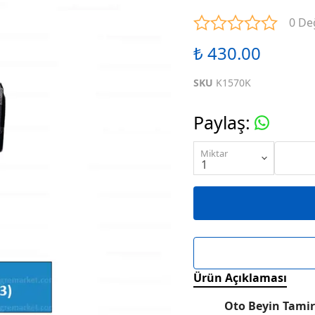
ENTEGRELER
M SERİSİ ENTEGRELER
N SE
0 De
₺ 430.00
ENTEGRELER
R SERİSİ ENTEGRELER
S SE
SKU
K1570K
ENTEGRELER
W SERİSİ ENTEGRELER
X SE
Paylaş
:
ENTEGRELER
KARIŞIK SERİ ENTEGRELER
Miktar
Ürün Açıklaması
Oto Beyin Tamir 