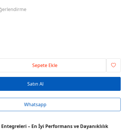
RİSİ ENTEGRELER
O SERİSİ ENTEGRELER
ğerlendirme
RİSİ ENTEGRELER
T SERİSİ ENTEGRELER
RİSİ ENTEGRELER
V SERİSİ ENTEGRELER
Sepete Ekle
Satın Al
Whatsapp
Entegreleri – En İyi Performans ve Dayanıklılık