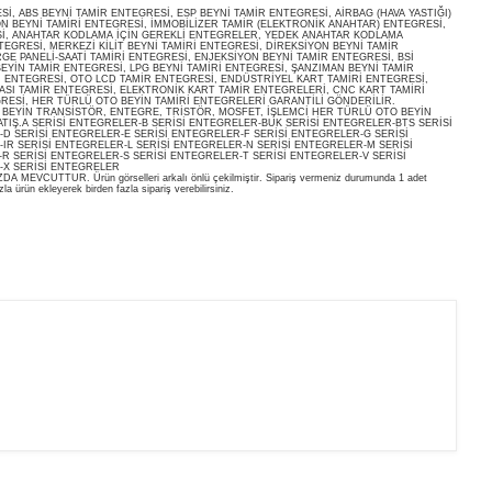
, ABS BEYNİ TAMİR ENTEGRESİ, ESP BEYNİ TAMİR ENTEGRESİ, AİRBAG (HAVA YASTIĞI)
ON BEYNİ TAMİRİ ENTEGRESİ, İMMOBİLİZER TAMİR (ELEKTRONİK ANAHTAR) ENTEGRESİ,
İ, ANAHTAR KODLAMA İÇİN GEREKLİ ENTEGRELER, YEDEK ANAHTAR KODLAMA
EGRESİ, MERKEZİ KİLİT BEYNİ TAMİRİ ENTEGRESİ, DİREKSİYON BEYNİ TAMİR
E PANELİ-SAATİ TAMİRİ ENTEGRESİ, ENJEKSİYON BEYNİ TAMİR ENTEGRESİ, BSİ
EYİN TAMİR ENTEGRESİ, LPG BEYNİ TAMİRİ ENTEGRESİ, ŞANZIMAN BEYNİ TAMİR
İ ENTEGRESİ, OTO LCD TAMİR ENTEGRESİ, ENDÜSTRİYEL KART TAMİRİ ENTEGRESİ,
ASI TAMİR ENTEGRESİ, ELEKTRONİK KART TAMİR ENTEGRELERİ, CNC KART TAMİRİ
RESİ, HER TÜRLÜ OTO BEYİN TAMİRİ ENTEGRELERİ GARANTİLİ GÖNDERİLİR.
O BEYİN TRANSİSTÖR, ENTEGRE, TRİSTÖR, MOSFET, İŞLEMCİ HER TÜRLÜ OTO BEYİN
ATIŞ.A SERİSİ ENTEGRELER-B SERİSİ ENTEGRELER-BUK SERİSİ ENTEGRELER-BTS SERİSİ
D SERİSİ ENTEGRELER-E SERİSİ ENTEGRELER-F SERİSİ ENTEGRELER-G SERİSİ
IR SERİSİ ENTEGRELER-L SERİSİ ENTEGRELER-N SERİSİ ENTEGRELER-M SERİSİ
R SERİSİ ENTEGRELER-S SERİSİ ENTEGRELER-T SERİSİ ENTEGRELER-V SERİSİ
-X SERİSİ ENTEGRELER
EVCUTTUR. Ürün görselleri arkalı önlü çekilmiştir. Sipariş vermeniz durumunda 1 adet
la ürün ekleyerek birden fazla sipariş verebilirsiniz.