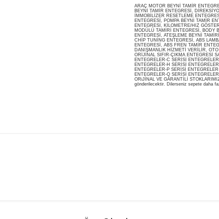
ARAÇ MOTOR BEYNİ TAMİR ENTEGRESİ
BEYNİ TAMİR ENTEGRESİ, DİREKSİY
İMMOBİLİZER RESETLEME ENTEGRES
ENTEGRESİ, POMPA BEYNİ TAMİR ENT
ENTEGRESİ, KİLOMETRE/HIZ GÖSTERG
MODÜLÜ TAMİRİ ENTEGRESİ, BODY B
ENTEGRESİ, ATEŞLEME BEYNİ TAMİR
CHİP TUNİNG ENTEGRESİ, ABS LAMB
ENTEGRESİ, ABS FREN TAMİR ENTEG
DANIŞMANLIK HİZMETİ VERİLİR, OT
ORİJİNAL SIFIR-ÇIKMA ENTEGRESİ S
ENTEGRELER-C SERİSİ ENTEGRELER-
ENTEGRELER-H SERİSİ ENTEGRELER-
ENTEGRELER-P SERİSİ ENTEGRELER-
ENTEGRELER-Q SERİSİ ENTEGRELER
ORiJİNAL VE GARANTİLİ STOKLARIMIZDA M
gönderilecektir. Dilerseniz sepete daha faz