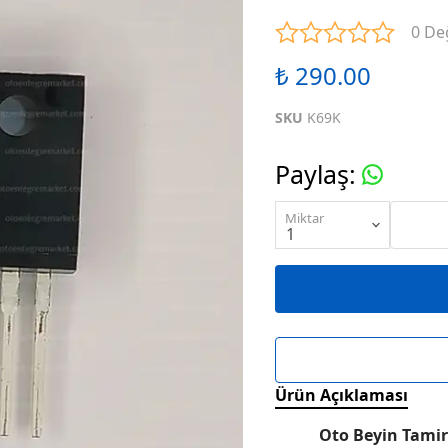
ENTEGRELER
M SERİSİ ENTEGRELER
N SE
0 De
₺ 290.00
ENTEGRELER
R SERİSİ ENTEGRELER
S SE
SKU
K69K
ENTEGRELER
W SERİSİ ENTEGRELER
X SE
Paylaş
:
ENTEGRELER
KARIŞIK SERİ ENTEGRELER
Miktar
Ürün Açıklaması
Oto Beyin Tamir 