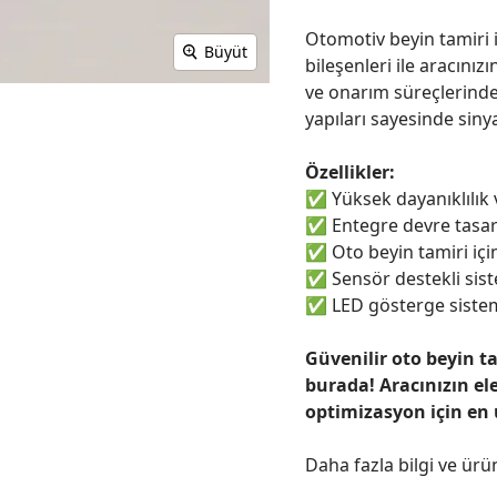
Otomotiv beyin tamiri i
Büyüt
bileşenleri ile aracınızı
ve onarım süreçlerinde
yapıları sayesinde sinya
Özellikler:
✅
Yüksek dayanıklılık
✅
Entegre devre tasar
✅
Oto beyin tamiri için
✅
Sensör destekli sist
✅
LED gösterge sistem
Güvenilir oto beyin t
burada! Aracınızın el
optimizasyon için en
Daha fazla bilgi ve ürü