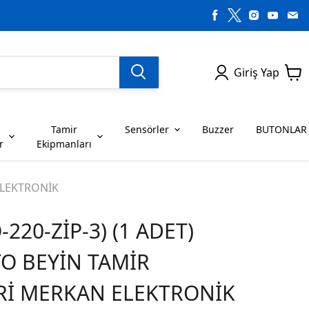
Giriş Yap
Tamir
Sensörler
Buzzer
BUTONLAR
r
Ekipmanları
H SERİSİ ENTEGRELER
on Dirençler
SENSÖRLER
C SERİSİ ENTEGRELER
LEDLER
 ELEKTRONİK
-220-ZİP-3) (1 ADET)
RİSİ ENTEGRELER
G SERİSİ ENTEGRELER
BUZZER
BUTONLAR
TO BEYİN TAMİR
RİSİ ENTEGRELER
K SERİSİ ENTEGRELER
Rİ MERKAN ELEKTRONİK