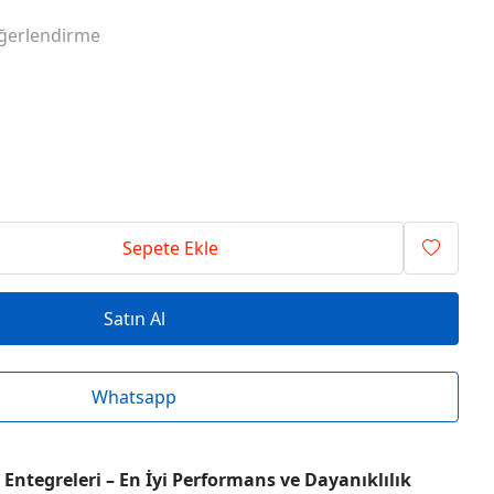
RİSİ ENTEGRELER
O SERİSİ ENTEGRELER
ğerlendirme
RİSİ ENTEGRELER
T SERİSİ ENTEGRELER
RİSİ ENTEGRELER
V SERİSİ ENTEGRELER
Sepete Ekle
Satın Al
Whatsapp
Entegreleri – En İyi Performans ve Dayanıklılık