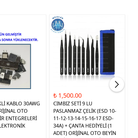
Tük
₺ 1,500.00
₺ 
KLİ KABLO 30AWG
CIMBIZ SETİ 9 LU
ST
RİJİNAL OTO
PASLANMAZ ÇELİK (ESD 10-
TE
İR ENTEGRELERİ
11-12-13-14-15-16-17 ESD-
OR
LEKTRONİK
34A) + ÇANTA HEDİYELİ (1
E
ADET) ORİJİNAL OTO BEYİN
EL