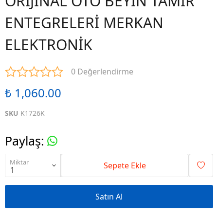
ORİJİNAL OTO BEYİN TAMİR
ENTEGRELERİ MERKAN
ELEKTRONİK
0 Değerlendirme
₺ 1,060.00
SKU
K1726K
Paylaş
:
Miktar
Sepete Ekle
Satın Al