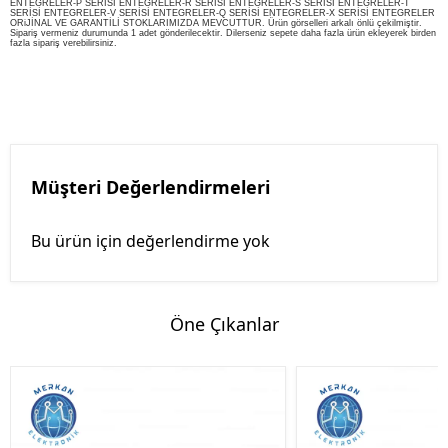
ENTEGRELER-P SERİSİ ENTEGRELER-R SERİSİ ENTEGRELER-S SERİSİ ENTEGRELER-T
SERİSİ ENTEGRELER-V SERİSİ ENTEGRELER-Q SERİSİ ENTEGRELER-X SERİSİ ENTEGRELER
ORiJİNAL VE GARANTİLİ STOKLARIMIZDA MEVCUTTUR. Ürün görselleri arkalı önlü çekilmiştir.
Sipariş vermeniz durumunda 1 adet gönderilecektir. Dilerseniz sepete daha fazla ürün ekleyerek birden
fazla sipariş verebilirsiniz.
Müşteri Değerlendirmeleri
Bu ürün için değerlendirme yok
Öne Çıkanlar