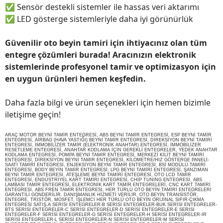
✅
Sensör destekli sistemler ile hassas veri aktarımı
✅
LED gösterge sistemleriyle daha iyi görünürlük
Güvenilir oto beyin tamiri için ihtiyacınız olan tüm
entegre çözümleri burada! Aracınızın elektronik
sistemlerinde profesyonel tamir ve optimizasyon için
en uygun ürünleri hemen keşfedin.
Daha fazla bilgi ve ürün seçenekleri için hemen bizimle
iletişime geçin!
ARAÇ MOTOR BEYNİ TAMİR ENTEGRESİ, ABS BEYNİ TAMİR ENTEGRESİ, ESP BEYNİ TAMİR
ENTEGRESİ, AİRBAG (HAVA YASTIĞI) BEYNİ TAMİR ENTEGRESİ, DİREKSİYON BEYNİ TAMİRİ
ENTEGRESİ, İMMOBİLİZER TAMİR (ELEKTRONİK ANAHTAR) ENTEGRESİ, İMMOBİLİZER
RESETLEME ENTEGRESİ, ANAHTAR KODLAMA İÇİN GEREKLİ ENTEGRELER, YEDEK ANAHTAR
KODLAMA ENTEGRESİ, POMPA BEYNİ TAMİR ENTEGRESİ, MERKEZİ KİLİT BEYNİ TAMİRİ
ENTEGRESİ, DİREKSİYON BEYNİ TAMİR ENTEGRESİ, KİLOMETRE/HIZ GÖSTERGE PANELİ-
SAATİ TAMİRİ ENTEGRESİ, ENJEKSİYON BEYNİ TAMİR ENTEGRESİ, BSİ MODÜLÜ TAMİRİ
ENTEGRESİ, BODY BEYİN TAMİR ENTEGRESİ, LPG BEYNİ TAMİRİ ENTEGRESİ, ŞANZIMAN
BEYNİ TAMİR ENTEGRESİ, ATEŞLEME BEYNİ TAMİRİ ENTEGRESİ, OTO LCD TAMİR
ENTEGRESİ, ENDÜSTRİYEL KART TAMİRİ ENTEGRESİ, CHİP TUNİNG ENTEGRESİ, ABS
LAMBASI TAMİR ENTEGRESİ, ELEKTRONİK KART TAMİR ENTEGRELERİ, CNC KART TAMİRİ
ENTEGRESİ, ABS FREN TAMİR ENTEGRESİ, HER TÜRLÜ OTO BEYİN TAMİRİ ENTEGRELERİ
GARANTİLİ GÖNDERİLİR. DANIŞMANLIK HİZMETİ VERİLİR, OTO BEYİN TRANSİSTÖR,
ENTEGRE, TRİSTÖR, MOSFET, İŞLEMCİ HER TÜRLÜ OTO BEYİN ORİJİNAL SIFIR-ÇIKMA
ENTEGRESİ SATIŞ.A SERİSİ ENTEGRELER-B SERİSİ ENTEGRELER-BUK SERİSİ ENTEGRELER-
BTS SERİSİ ENTEGRELER-C SERİSİ ENTEGRELER-D SERİSİ ENTEGRELER-E SERİSİ
ENTEGRELER-F SERİSİ ENTEGRELER-G SERİSİ ENTEGRELER-H SERİSİ ENTEGRELER-IR
SERİSİ ENTEGRELER-L SERİSİ ENTEGRELER-N SERİSİ ENTEGRELER-M SERİSİ