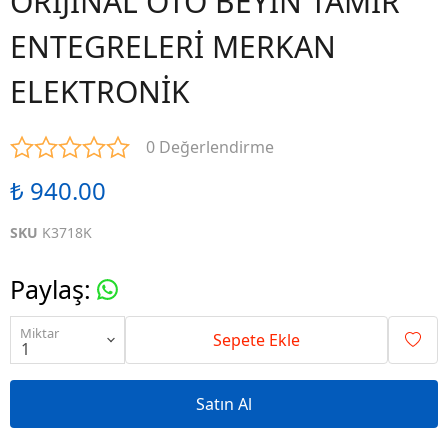
ORİJİNAL OTO BEYİN TAMİR
ENTEGRELERİ MERKAN
ELEKTRONİK
0 Değerlendirme
₺ 940.00
SKU
K3718K
Paylaş
:
Miktar
Sepete Ekle
Satın Al