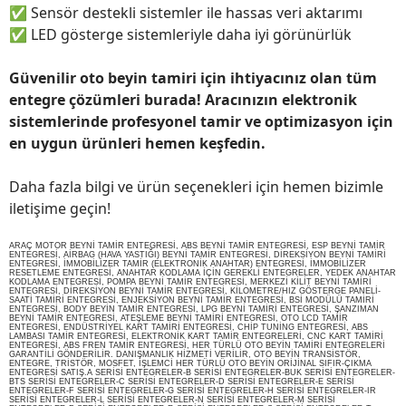
✅
Sensör destekli sistemler ile hassas veri aktarımı
✅
LED gösterge sistemleriyle daha iyi görünürlük
Güvenilir oto beyin tamiri için ihtiyacınız olan tüm
entegre çözümleri burada! Aracınızın elektronik
sistemlerinde profesyonel tamir ve optimizasyon için
en uygun ürünleri hemen keşfedin.
Daha fazla bilgi ve ürün seçenekleri için hemen bizimle
iletişime geçin!
ARAÇ MOTOR BEYNİ TAMİR ENTEGRESİ, ABS BEYNİ TAMİR ENTEGRESİ, ESP BEYNİ TAMİR
ENTEGRESİ, AİRBAG (HAVA YASTIĞI) BEYNİ TAMİR ENTEGRESİ, DİREKSİYON BEYNİ TAMİRİ
ENTEGRESİ, İMMOBİLİZER TAMİR (ELEKTRONİK ANAHTAR) ENTEGRESİ, İMMOBİLİZER
RESETLEME ENTEGRESİ, ANAHTAR KODLAMA İÇİN GEREKLİ ENTEGRELER, YEDEK ANAHTAR
KODLAMA ENTEGRESİ, POMPA BEYNİ TAMİR ENTEGRESİ, MERKEZİ KİLİT BEYNİ TAMİRİ
ENTEGRESİ, DİREKSİYON BEYNİ TAMİR ENTEGRESİ, KİLOMETRE/HIZ GÖSTERGE PANELİ-
SAATİ TAMİRİ ENTEGRESİ, ENJEKSİYON BEYNİ TAMİR ENTEGRESİ, BSİ MODÜLÜ TAMİRİ
ENTEGRESİ, BODY BEYİN TAMİR ENTEGRESİ, LPG BEYNİ TAMİRİ ENTEGRESİ, ŞANZIMAN
BEYNİ TAMİR ENTEGRESİ, ATEŞLEME BEYNİ TAMİRİ ENTEGRESİ, OTO LCD TAMİR
ENTEGRESİ, ENDÜSTRİYEL KART TAMİRİ ENTEGRESİ, CHİP TUNİNG ENTEGRESİ, ABS
LAMBASI TAMİR ENTEGRESİ, ELEKTRONİK KART TAMİR ENTEGRELERİ, CNC KART TAMİRİ
ENTEGRESİ, ABS FREN TAMİR ENTEGRESİ, HER TÜRLÜ OTO BEYİN TAMİRİ ENTEGRELERİ
GARANTİLİ GÖNDERİLİR. DANIŞMANLIK HİZMETİ VERİLİR, OTO BEYİN TRANSİSTÖR,
ENTEGRE, TRİSTÖR, MOSFET, İŞLEMCİ HER TÜRLÜ OTO BEYİN ORİJİNAL SIFIR-ÇIKMA
ENTEGRESİ SATIŞ.A SERİSİ ENTEGRELER-B SERİSİ ENTEGRELER-BUK SERİSİ ENTEGRELER-
BTS SERİSİ ENTEGRELER-C SERİSİ ENTEGRELER-D SERİSİ ENTEGRELER-E SERİSİ
ENTEGRELER-F SERİSİ ENTEGRELER-G SERİSİ ENTEGRELER-H SERİSİ ENTEGRELER-IR
SERİSİ ENTEGRELER-L SERİSİ ENTEGRELER-N SERİSİ ENTEGRELER-M SERİSİ