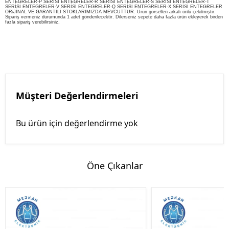
ENTEGRELER-P SERİSİ ENTEGRELER-R SERİSİ ENTEGRELER-S SERİSİ ENTEGRELER-T
SERİSİ ENTEGRELER-V SERİSİ ENTEGRELER-Q SERİSİ ENTEGRELER-X SERİSİ ENTEGRELER
ORiJİNAL VE GARANTİLİ STOKLARIMIZDA MEVCUTTUR. Ürün görselleri arkalı önlü çekilmiştir.
Sipariş vermeniz durumunda 1 adet gönderilecektir. Dilerseniz sepete daha fazla ürün ekleyerek birden
fazla sipariş verebilirsiniz.
Müşteri Değerlendirmeleri
Bu ürün için değerlendirme yok
Öne Çıkanlar