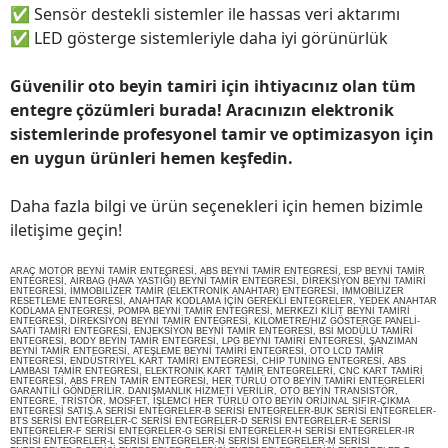
✅
Sensör destekli sistemler ile hassas veri aktarımı
✅
LED gösterge sistemleriyle daha iyi görünürlük
Güvenilir oto beyin tamiri için ihtiyacınız olan tüm
entegre çözümleri burada! Aracınızın elektronik
sistemlerinde profesyonel tamir ve optimizasyon için
en uygun ürünleri hemen keşfedin.
Daha fazla bilgi ve ürün seçenekleri için hemen bizimle
iletişime geçin!
ARAÇ MOTOR BEYNİ TAMİR ENTEGRESİ, ABS BEYNİ TAMİR ENTEGRESİ, ESP BEYNİ TAMİR
ENTEGRESİ, AİRBAG (HAVA YASTIĞI) BEYNİ TAMİR ENTEGRESİ, DİREKSİYON BEYNİ TAMİRİ
ENTEGRESİ, İMMOBİLİZER TAMİR (ELEKTRONİK ANAHTAR) ENTEGRESİ, İMMOBİLİZER
RESETLEME ENTEGRESİ, ANAHTAR KODLAMA İÇİN GEREKLİ ENTEGRELER, YEDEK ANAHTAR
KODLAMA ENTEGRESİ, POMPA BEYNİ TAMİR ENTEGRESİ, MERKEZİ KİLİT BEYNİ TAMİRİ
ENTEGRESİ, DİREKSİYON BEYNİ TAMİR ENTEGRESİ, KİLOMETRE/HIZ GÖSTERGE PANELİ-
SAATİ TAMİRİ ENTEGRESİ, ENJEKSİYON BEYNİ TAMİR ENTEGRESİ, BSİ MODÜLÜ TAMİRİ
ENTEGRESİ, BODY BEYİN TAMİR ENTEGRESİ, LPG BEYNİ TAMİRİ ENTEGRESİ, ŞANZIMAN
BEYNİ TAMİR ENTEGRESİ, ATEŞLEME BEYNİ TAMİRİ ENTEGRESİ, OTO LCD TAMİR
ENTEGRESİ, ENDÜSTRİYEL KART TAMİRİ ENTEGRESİ, CHİP TUNİNG ENTEGRESİ, ABS
LAMBASI TAMİR ENTEGRESİ, ELEKTRONİK KART TAMİR ENTEGRELERİ, CNC KART TAMİRİ
ENTEGRESİ, ABS FREN TAMİR ENTEGRESİ, HER TÜRLÜ OTO BEYİN TAMİRİ ENTEGRELERİ
GARANTİLİ GÖNDERİLİR. DANIŞMANLIK HİZMETİ VERİLİR, OTO BEYİN TRANSİSTÖR,
ENTEGRE, TRİSTÖR, MOSFET, İŞLEMCİ HER TÜRLÜ OTO BEYİN ORİJİNAL SIFIR-ÇIKMA
ENTEGRESİ SATIŞ.A SERİSİ ENTEGRELER-B SERİSİ ENTEGRELER-BUK SERİSİ ENTEGRELER-
BTS SERİSİ ENTEGRELER-C SERİSİ ENTEGRELER-D SERİSİ ENTEGRELER-E SERİSİ
ENTEGRELER-F SERİSİ ENTEGRELER-G SERİSİ ENTEGRELER-H SERİSİ ENTEGRELER-IR
SERİSİ ENTEGRELER-L SERİSİ ENTEGRELER-N SERİSİ ENTEGRELER-M SERİSİ