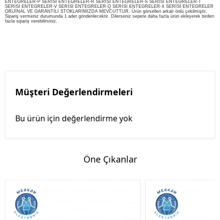
ENTEGRELER-P SERİSİ ENTEGRELER-R SERİSİ ENTEGRELER-S SERİSİ ENTEGRELER-T
SERİSİ ENTEGRELER-V SERİSİ ENTEGRELER-Q SERİSİ ENTEGRELER-X SERİSİ ENTEGRELER
ORiJİNAL VE GARANTİLİ STOKLARIMIZDA MEVCUTTUR. Ürün görselleri arkalı önlü çekilmiştir.
Sipariş vermeniz durumunda 1 adet gönderilecektir. Dilerseniz sepete daha fazla ürün ekleyerek birden
fazla sipariş verebilirsiniz.
Müşteri Değerlendirmeleri
Bu ürün için değerlendirme yok
Öne Çıkanlar