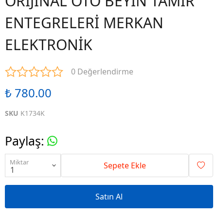
ORİJİNAL OTO BEYİN TAMİR
ENTEGRELERİ MERKAN
ELEKTRONİK
0 Değerlendirme
₺ 780.00
SKU
K1734K
Paylaş
:
Miktar
Sepete Ekle
Satın Al