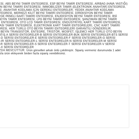
, ABS BEYNİ TAMİR ENTEGRESİ, ESP BEYNİ TAMİR ENTEGRESİ, AİRBAG (HAVA YASTIĞI)
ON BEYNİ TAMİRİ ENTEGRESİ, İMMOBİLİZER TAMİR (ELEKTRONİK ANAHTAR) ENTEGRESİ,
İ, ANAHTAR KODLAMA İÇİN GEREKLİ ENTEGRELER, YEDEK ANAHTAR KODLAMA
EGRESİ, MERKEZİ KİLİT BEYNİ TAMİRİ ENTEGRESİ, DİREKSİYON BEYNİ TAMİR
E PANELİ-SAATİ TAMİRİ ENTEGRESİ, ENJEKSİYON BEYNİ TAMİR ENTEGRESİ, BSİ
EYİN TAMİR ENTEGRESİ, LPG BEYNİ TAMİRİ ENTEGRESİ, ŞANZIMAN BEYNİ TAMİR
İ ENTEGRESİ, OTO LCD TAMİR ENTEGRESİ, ENDÜSTRİYEL KART TAMİRİ ENTEGRESİ,
ASI TAMİR ENTEGRESİ, ELEKTRONİK KART TAMİR ENTEGRELERİ, CNC KART TAMİRİ
RESİ, HER TÜRLÜ OTO BEYİN TAMİRİ ENTEGRELERİ GARANTİLİ GÖNDERİLİR.
O BEYİN TRANSİSTÖR, ENTEGRE, TRİSTÖR, MOSFET, İŞLEMCİ HER TÜRLÜ OTO BEYİN
ATIŞ.A SERİSİ ENTEGRELER-B SERİSİ ENTEGRELER-BUK SERİSİ ENTEGRELER-BTS SERİSİ
D SERİSİ ENTEGRELER-E SERİSİ ENTEGRELER-F SERİSİ ENTEGRELER-G SERİSİ
IR SERİSİ ENTEGRELER-L SERİSİ ENTEGRELER-N SERİSİ ENTEGRELER-M SERİSİ
R SERİSİ ENTEGRELER-S SERİSİ ENTEGRELER-T SERİSİ ENTEGRELER-V SERİSİ
-X SERİSİ ENTEGRELER
EVCUTTUR. Ürün görselleri arkalı önlü çekilmiştir. Sipariş vermeniz durumunda 1 adet
la ürün ekleyerek birden fazla sipariş verebilirsiniz.