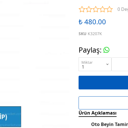
ENTEGRELER
M SERİSİ ENTEGRELER
N SE
0 De
₺ 480.00
ENTEGRELER
R SERİSİ ENTEGRELER
S SE
SKU
K3207K
ENTEGRELER
W SERİSİ ENTEGRELER
X SE
Paylaş
:
ENTEGRELER
KARIŞIK SERİ ENTEGRELER
Miktar
Ürün Açıklaması
Oto Beyin Tamir 