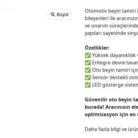
Otomotiv beyin tamiri i
Büyüt
bileşenleri ile aracınızı
ve onarım süreçlerinde
yapıları sayesinde sinya
Özellikler:
✅
Yüksek dayanıklılık
✅
Entegre devre tasar
✅
Oto beyin tamiri için
✅
Sensör destekli sist
✅
LED gösterge sistem
Güvenilir oto beyin t
burada! Aracınızın el
optimizasyon için en
Daha fazla bilgi ve ürü