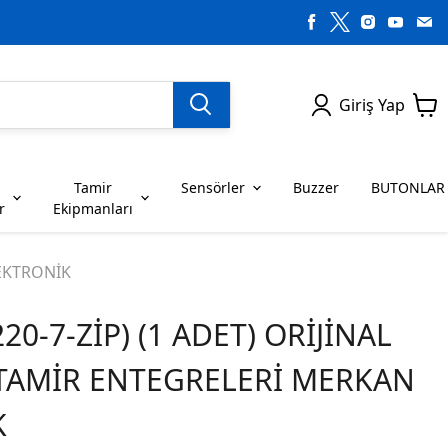
Giriş Yap
Tamir
Sensörler
Buzzer
BUTONLAR
r
Ekipmanları
H SERİSİ ENTEGRELER
on Dirençler
SENSÖRLER
C SERİSİ ENTEGRELER
LEDLER
LEKTRONİK
220-7-ZİP) (1 ADET) ORİJİNAL
RİSİ ENTEGRELER
G SERİSİ ENTEGRELER
BUZZER
BUTONLAR
 TAMİR ENTEGRELERİ MERKAN
RİSİ ENTEGRELER
K SERİSİ ENTEGRELER
K