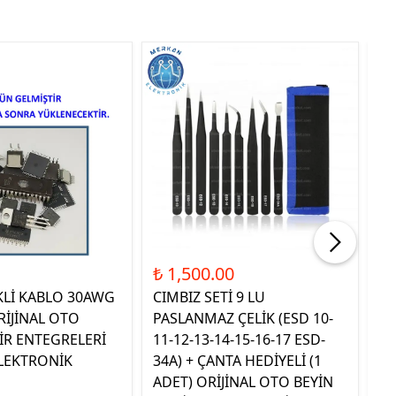
Tük
₺ 1,500.00
₺ 
KLİ KABLO 30AWG
CIMBIZ SETİ 9 LU
ST
RİJİNAL OTO
PASLANMAZ ÇELİK (ESD 10-
TE
İR ENTEGRELERİ
11-12-13-14-15-16-17 ESD-
OR
LEKTRONİK
34A) + ÇANTA HEDİYELİ (1
E
ADET) ORİJİNAL OTO BEYİN
EL