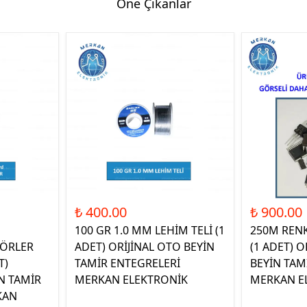
Öne Çıkanlar
₺ 400.00
₺ 900.00
100 GR 1.0 MM LEHİM TELİ (1
250M REN
ÖRLER
ADET) ORİJİNAL OTO BEYİN
(1 ADET) O
T)
TAMİR ENTEGRELERİ
BEYİN TAM
N TAMİR
MERKAN ELEKTRONİK
MERKAN E
KAN