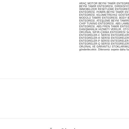
ARAÇ MOTOR BEYNİ TAMİR ENTEGRESİ
BEYNİ TAMİR ENTEGRESİ, DİREKSİY
İMMOBİLİZER RESETLEME ENTEGRES
ENTEGRESİ, POMPA BEYNİ TAMİR ENT
ENTEGRESİ, KİLOMETRE/HIZ GÖSTERG
MODÜLÜ TAMİRİ ENTEGRESİ, BODY B
ENTEGRESİ, ATEŞLEME BEYNİ TAMİR
CHİP TUNİNG ENTEGRESİ, ABS LAMB
ENTEGRESİ, ABS FREN TAMİR ENTEG
DANIŞMANLIK HİZMETİ VERİLİR, OT
ORİJİNAL SIFIR-ÇIKMA ENTEGRESİ S
ENTEGRELER-C SERİSİ ENTEGRELER-
ENTEGRELER-H SERİSİ ENTEGRELER-
ENTEGRELER-P SERİSİ ENTEGRELER-
ENTEGRELER-Q SERİSİ ENTEGRELER
ORiJİNAL VE GARANTİLİ STOKLARIMIZDA M
gönderilecektir. Dilerseniz sepete daha faz