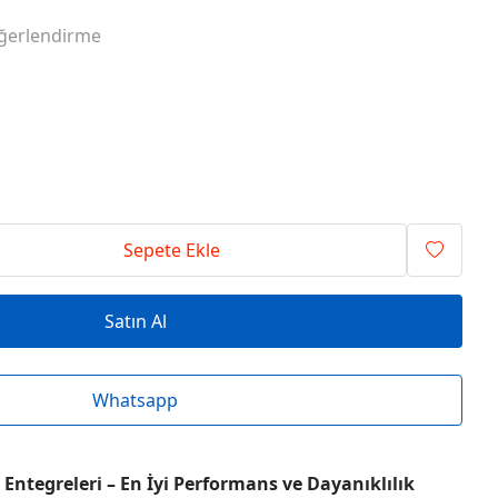
RİSİ ENTEGRELER
O SERİSİ ENTEGRELER
ğerlendirme
RİSİ ENTEGRELER
T SERİSİ ENTEGRELER
RİSİ ENTEGRELER
V SERİSİ ENTEGRELER
Sepete Ekle
Satın Al
Whatsapp
Entegreleri – En İyi Performans ve Dayanıklılık