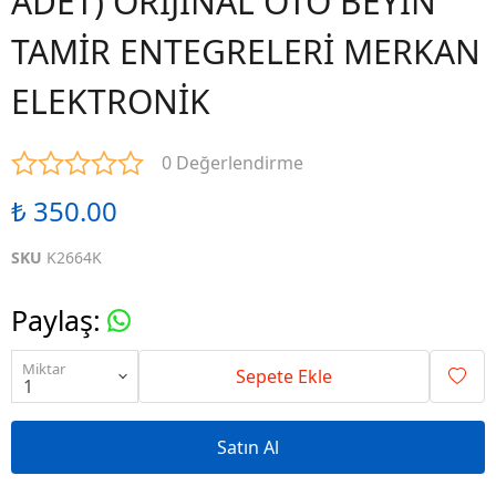
ADET) ORİJİNAL OTO BEYİN
TAMİR ENTEGRELERİ MERKAN
ELEKTRONİK
0 Değerlendirme
₺ 350.00
SKU
K2664K
Paylaş
:
Miktar
Sepete Ekle
Satın Al