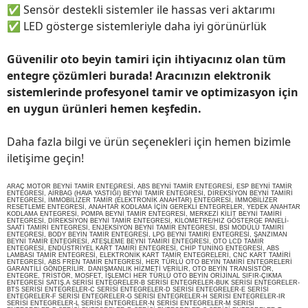
✅
Sensör destekli sistemler ile hassas veri aktarımı
✅
LED gösterge sistemleriyle daha iyi görünürlük
Güvenilir oto beyin tamiri için ihtiyacınız olan tüm
entegre çözümleri burada! Aracınızın elektronik
sistemlerinde profesyonel tamir ve optimizasyon için
en uygun ürünleri hemen keşfedin.
Daha fazla bilgi ve ürün seçenekleri için hemen bizimle
iletişime geçin!
ARAÇ MOTOR BEYNİ TAMİR ENTEGRESİ, ABS BEYNİ TAMİR ENTEGRESİ, ESP BEYNİ TAMİR
ENTEGRESİ, AİRBAG (HAVA YASTIĞI) BEYNİ TAMİR ENTEGRESİ, DİREKSİYON BEYNİ TAMİRİ
ENTEGRESİ, İMMOBİLİZER TAMİR (ELEKTRONİK ANAHTAR) ENTEGRESİ, İMMOBİLİZER
RESETLEME ENTEGRESİ, ANAHTAR KODLAMA İÇİN GEREKLİ ENTEGRELER, YEDEK ANAHTAR
KODLAMA ENTEGRESİ, POMPA BEYNİ TAMİR ENTEGRESİ, MERKEZİ KİLİT BEYNİ TAMİRİ
ENTEGRESİ, DİREKSİYON BEYNİ TAMİR ENTEGRESİ, KİLOMETRE/HIZ GÖSTERGE PANELİ-
SAATİ TAMİRİ ENTEGRESİ, ENJEKSİYON BEYNİ TAMİR ENTEGRESİ, BSİ MODÜLÜ TAMİRİ
ENTEGRESİ, BODY BEYİN TAMİR ENTEGRESİ, LPG BEYNİ TAMİRİ ENTEGRESİ, ŞANZIMAN
BEYNİ TAMİR ENTEGRESİ, ATEŞLEME BEYNİ TAMİRİ ENTEGRESİ, OTO LCD TAMİR
ENTEGRESİ, ENDÜSTRİYEL KART TAMİRİ ENTEGRESİ, CHİP TUNİNG ENTEGRESİ, ABS
LAMBASI TAMİR ENTEGRESİ, ELEKTRONİK KART TAMİR ENTEGRELERİ, CNC KART TAMİRİ
ENTEGRESİ, ABS FREN TAMİR ENTEGRESİ, HER TÜRLÜ OTO BEYİN TAMİRİ ENTEGRELERİ
GARANTİLİ GÖNDERİLİR. DANIŞMANLIK HİZMETİ VERİLİR, OTO BEYİN TRANSİSTÖR,
ENTEGRE, TRİSTÖR, MOSFET, İŞLEMCİ HER TÜRLÜ OTO BEYİN ORİJİNAL SIFIR-ÇIKMA
ENTEGRESİ SATIŞ.A SERİSİ ENTEGRELER-B SERİSİ ENTEGRELER-BUK SERİSİ ENTEGRELER-
BTS SERİSİ ENTEGRELER-C SERİSİ ENTEGRELER-D SERİSİ ENTEGRELER-E SERİSİ
ENTEGRELER-F SERİSİ ENTEGRELER-G SERİSİ ENTEGRELER-H SERİSİ ENTEGRELER-IR
SERİSİ ENTEGRELER-L SERİSİ ENTEGRELER-N SERİSİ ENTEGRELER-M SERİSİ