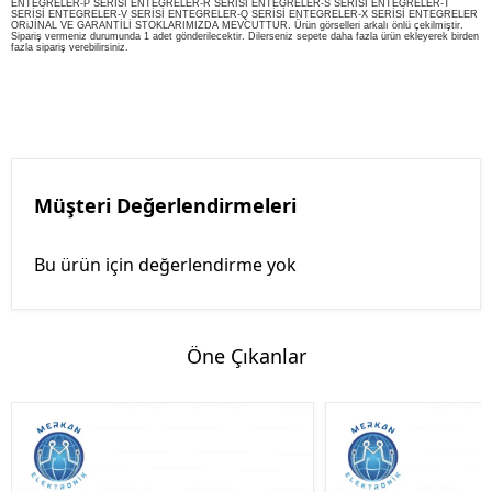
ENTEGRELER-P SERİSİ ENTEGRELER-R SERİSİ ENTEGRELER-S SERİSİ ENTEGRELER-T
SERİSİ ENTEGRELER-V SERİSİ ENTEGRELER-Q SERİSİ ENTEGRELER-X SERİSİ ENTEGRELER
ORiJİNAL VE GARANTİLİ STOKLARIMIZDA MEVCUTTUR. Ürün görselleri arkalı önlü çekilmiştir.
Sipariş vermeniz durumunda 1 adet gönderilecektir. Dilerseniz sepete daha fazla ürün ekleyerek birden
fazla sipariş verebilirsiniz.
Müşteri Değerlendirmeleri
Bu ürün için değerlendirme yok
Öne Çıkanlar