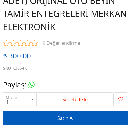
ADET) ORİJİNAL OTO BEYİN
TAMİR ENTEGRELERİ MERKAN
ELEKTRONİK
0 Değerlendirme
₺ 300.00
SKU
K3054K
Paylaş
:
Miktar
Sepete Ekle
Satın Al