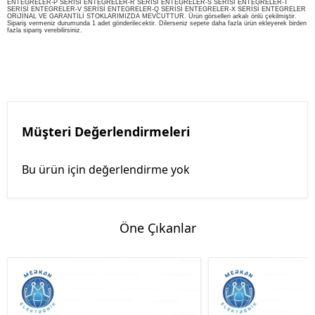
ENTEGRELER-P SERİSİ ENTEGRELER-R SERİSİ ENTEGRELER-S SERİSİ ENTEGRELER-T
SERİSİ ENTEGRELER-V SERİSİ ENTEGRELER-Q SERİSİ ENTEGRELER-X SERİSİ ENTEGRELER
ORiJİNAL VE GARANTİLİ STOKLARIMIZDA MEVCUTTUR. Ürün görselleri arkalı önlü çekilmiştir.
Sipariş vermeniz durumunda 1 adet gönderilecektir. Dilerseniz sepete daha fazla ürün ekleyerek birden
fazla sipariş verebilirsiniz.
Müşteri Değerlendirmeleri
Bu ürün için değerlendirme yok
Öne Çıkanlar