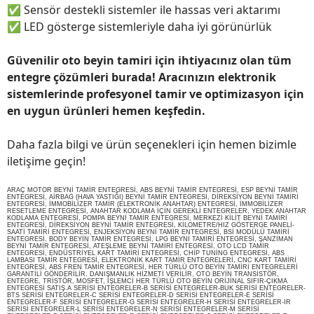
✅
Sensör destekli sistemler ile hassas veri aktarımı
✅
LED gösterge sistemleriyle daha iyi görünürlük
Güvenilir oto beyin tamiri için ihtiyacınız olan tüm
entegre çözümleri burada! Aracınızın elektronik
sistemlerinde profesyonel tamir ve optimizasyon için
en uygun ürünleri hemen keşfedin.
Daha fazla bilgi ve ürün seçenekleri için hemen bizimle
iletişime geçin!
ARAÇ MOTOR BEYNİ TAMİR ENTEGRESİ, ABS BEYNİ TAMİR ENTEGRESİ, ESP BEYNİ TAMİR
ENTEGRESİ, AİRBAG (HAVA YASTIĞI) BEYNİ TAMİR ENTEGRESİ, DİREKSİYON BEYNİ TAMİRİ
ENTEGRESİ, İMMOBİLİZER TAMİR (ELEKTRONİK ANAHTAR) ENTEGRESİ, İMMOBİLİZER
RESETLEME ENTEGRESİ, ANAHTAR KODLAMA İÇİN GEREKLİ ENTEGRELER, YEDEK ANAHTAR
KODLAMA ENTEGRESİ, POMPA BEYNİ TAMİR ENTEGRESİ, MERKEZİ KİLİT BEYNİ TAMİRİ
ENTEGRESİ, DİREKSİYON BEYNİ TAMİR ENTEGRESİ, KİLOMETRE/HIZ GÖSTERGE PANELİ-
SAATİ TAMİRİ ENTEGRESİ, ENJEKSİYON BEYNİ TAMİR ENTEGRESİ, BSİ MODÜLÜ TAMİRİ
ENTEGRESİ, BODY BEYİN TAMİR ENTEGRESİ, LPG BEYNİ TAMİRİ ENTEGRESİ, ŞANZIMAN
BEYNİ TAMİR ENTEGRESİ, ATEŞLEME BEYNİ TAMİRİ ENTEGRESİ, OTO LCD TAMİR
ENTEGRESİ, ENDÜSTRİYEL KART TAMİRİ ENTEGRESİ, CHİP TUNİNG ENTEGRESİ, ABS
LAMBASI TAMİR ENTEGRESİ, ELEKTRONİK KART TAMİR ENTEGRELERİ, CNC KART TAMİRİ
ENTEGRESİ, ABS FREN TAMİR ENTEGRESİ, HER TÜRLÜ OTO BEYİN TAMİRİ ENTEGRELERİ
GARANTİLİ GÖNDERİLİR. DANIŞMANLIK HİZMETİ VERİLİR, OTO BEYİN TRANSİSTÖR,
ENTEGRE, TRİSTÖR, MOSFET, İŞLEMCİ HER TÜRLÜ OTO BEYİN ORİJİNAL SIFIR-ÇIKMA
ENTEGRESİ SATIŞ.A SERİSİ ENTEGRELER-B SERİSİ ENTEGRELER-BUK SERİSİ ENTEGRELER-
BTS SERİSİ ENTEGRELER-C SERİSİ ENTEGRELER-D SERİSİ ENTEGRELER-E SERİSİ
ENTEGRELER-F SERİSİ ENTEGRELER-G SERİSİ ENTEGRELER-H SERİSİ ENTEGRELER-IR
SERİSİ ENTEGRELER-L SERİSİ ENTEGRELER-N SERİSİ ENTEGRELER-M SERİSİ