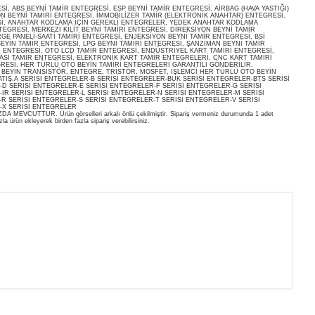
, ABS BEYNİ TAMİR ENTEGRESİ, ESP BEYNİ TAMİR ENTEGRESİ, AİRBAG (HAVA YASTIĞI)
ON BEYNİ TAMİRİ ENTEGRESİ, İMMOBİLİZER TAMİR (ELEKTRONİK ANAHTAR) ENTEGRESİ,
İ, ANAHTAR KODLAMA İÇİN GEREKLİ ENTEGRELER, YEDEK ANAHTAR KODLAMA
EGRESİ, MERKEZİ KİLİT BEYNİ TAMİRİ ENTEGRESİ, DİREKSİYON BEYNİ TAMİR
E PANELİ-SAATİ TAMİRİ ENTEGRESİ, ENJEKSİYON BEYNİ TAMİR ENTEGRESİ, BSİ
EYİN TAMİR ENTEGRESİ, LPG BEYNİ TAMİRİ ENTEGRESİ, ŞANZIMAN BEYNİ TAMİR
İ ENTEGRESİ, OTO LCD TAMİR ENTEGRESİ, ENDÜSTRİYEL KART TAMİRİ ENTEGRESİ,
ASI TAMİR ENTEGRESİ, ELEKTRONİK KART TAMİR ENTEGRELERİ, CNC KART TAMİRİ
RESİ, HER TÜRLÜ OTO BEYİN TAMİRİ ENTEGRELERİ GARANTİLİ GÖNDERİLİR.
O BEYİN TRANSİSTÖR, ENTEGRE, TRİSTÖR, MOSFET, İŞLEMCİ HER TÜRLÜ OTO BEYİN
ATIŞ.A SERİSİ ENTEGRELER-B SERİSİ ENTEGRELER-BUK SERİSİ ENTEGRELER-BTS SERİSİ
D SERİSİ ENTEGRELER-E SERİSİ ENTEGRELER-F SERİSİ ENTEGRELER-G SERİSİ
IR SERİSİ ENTEGRELER-L SERİSİ ENTEGRELER-N SERİSİ ENTEGRELER-M SERİSİ
R SERİSİ ENTEGRELER-S SERİSİ ENTEGRELER-T SERİSİ ENTEGRELER-V SERİSİ
-X SERİSİ ENTEGRELER
EVCUTTUR. Ürün görselleri arkalı önlü çekilmiştir. Sipariş vermeniz durumunda 1 adet
la ürün ekleyerek birden fazla sipariş verebilirsiniz.