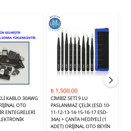
Tük
₺ 1,500.00
₺ 
KLİ KABLO 30AWG
CIMBIZ SETİ 9 LU
ST
RİJİNAL OTO
PASLANMAZ ÇELİK (ESD 10-
TE
İR ENTEGRELERİ
11-12-13-14-15-16-17 ESD-
OR
LEKTRONİK
34A) + ÇANTA HEDİYELİ (1
E
ADET) ORİJİNAL OTO BEYİN
EL