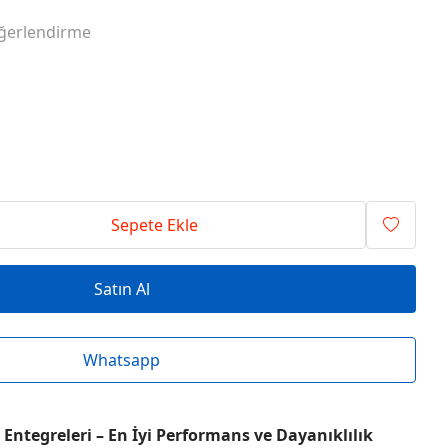
RİSİ ENTEGRELER
O SERİSİ ENTEGRELER
ğerlendirme
RİSİ ENTEGRELER
T SERİSİ ENTEGRELER
RİSİ ENTEGRELER
V SERİSİ ENTEGRELER
Sepete Ekle
Satın Al
Whatsapp
Entegreleri – En İyi Performans ve Dayanıklılık