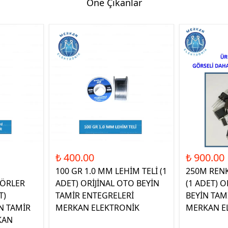
Öne Çıkanlar
₺ 400.00
₺ 900.00
100 GR 1.0 MM LEHİM TELİ (1
250M REN
ÖRLER
ADET) ORİJİNAL OTO BEYİN
(1 ADET) O
T)
TAMİR ENTEGRELERİ
BEYİN TAM
N TAMİR
MERKAN ELEKTRONİK
MERKAN E
KAN