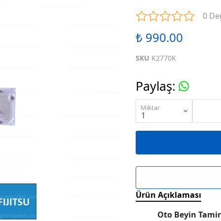
ENTEGRELER
M SERİSİ ENTEGRELER
N SE
0 De
₺ 990.00
ENTEGRELER
R SERİSİ ENTEGRELER
S SE
SKU
K2770K
ENTEGRELER
W SERİSİ ENTEGRELER
X SE
Paylaş
:
ENTEGRELER
KARIŞIK SERİ ENTEGRELER
Miktar
Ürün Açıklaması
Oto Beyin Tamir 