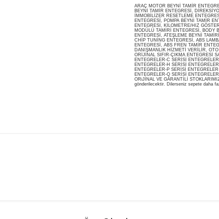
ARAÇ MOTOR BEYNİ TAMİR ENTEGRESİ
BEYNİ TAMİR ENTEGRESİ, DİREKSİY
İMMOBİLİZER RESETLEME ENTEGRES
ENTEGRESİ, POMPA BEYNİ TAMİR ENT
ENTEGRESİ, KİLOMETRE/HIZ GÖSTERG
MODÜLÜ TAMİRİ ENTEGRESİ, BODY B
ENTEGRESİ, ATEŞLEME BEYNİ TAMİR
CHİP TUNİNG ENTEGRESİ, ABS LAMB
ENTEGRESİ, ABS FREN TAMİR ENTEG
DANIŞMANLIK HİZMETİ VERİLİR, OT
ORİJİNAL SIFIR-ÇIKMA ENTEGRESİ S
ENTEGRELER-C SERİSİ ENTEGRELER-
ENTEGRELER-H SERİSİ ENTEGRELER-
ENTEGRELER-P SERİSİ ENTEGRELER-
ENTEGRELER-Q SERİSİ ENTEGRELER
ORiJİNAL VE GARANTİLİ STOKLARIMIZDA M
gönderilecektir. Dilerseniz sepete daha faz