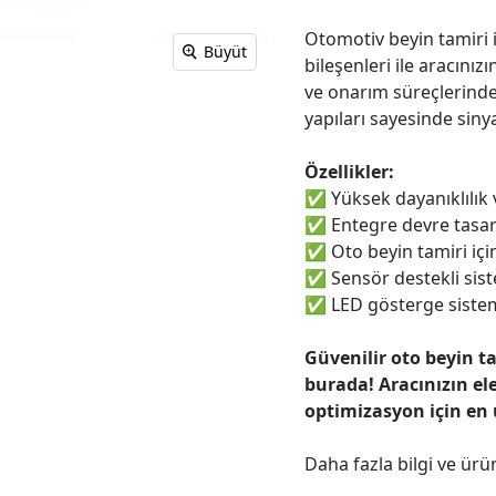
Otomotiv beyin tamiri i
Büyüt
bileşenleri ile aracınızı
ve onarım süreçlerinde
yapıları sayesinde sinya
Özellikler:
✅
Yüksek dayanıklılık
✅
Entegre devre tasar
✅
Oto beyin tamiri için
✅
Sensör destekli sist
✅
LED gösterge sistem
Güvenilir oto beyin t
burada! Aracınızın el
optimizasyon için en
Daha fazla bilgi ve ürü