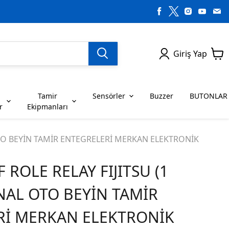
Giriş Yap
Tamir
Sensörler
Buzzer
BUTONLAR
r
Ekipmanları
H SERİSİ ENTEGRELER
on Dirençler
SENSÖRLER
C SERİSİ ENTEGRELER
LEDLER
 OTO BEYİN TAMİR ENTEGRELERİ MERKAN ELEKTRONİK
ROLE RELAY FIJITSU (1
RİSİ ENTEGRELER
G SERİSİ ENTEGRELER
BUZZER
BUTONLAR
İNAL OTO BEYİN TAMİR
RİSİ ENTEGRELER
K SERİSİ ENTEGRELER
Rİ MERKAN ELEKTRONİK