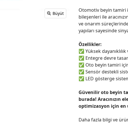
Otomotiv beyin tamiri i
Büyüt
bileşenleri ile aracınızı
ve onarım süreçlerinde
yapıları sayesinde sinya
Özellikler:
✅
Yüksek dayanıklılık
✅
Entegre devre tasar
✅
Oto beyin tamiri için
✅
Sensör destekli sist
✅
LED gösterge sistem
Güvenilir oto beyin t
burada! Aracınızın el
optimizasyon için en
Daha fazla bilgi ve ürü