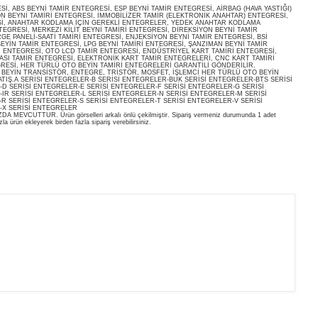
, ABS BEYNİ TAMİR ENTEGRESİ, ESP BEYNİ TAMİR ENTEGRESİ, AİRBAG (HAVA YASTIĞI)
ON BEYNİ TAMİRİ ENTEGRESİ, İMMOBİLİZER TAMİR (ELEKTRONİK ANAHTAR) ENTEGRESİ,
İ, ANAHTAR KODLAMA İÇİN GEREKLİ ENTEGRELER, YEDEK ANAHTAR KODLAMA
EGRESİ, MERKEZİ KİLİT BEYNİ TAMİRİ ENTEGRESİ, DİREKSİYON BEYNİ TAMİR
E PANELİ-SAATİ TAMİRİ ENTEGRESİ, ENJEKSİYON BEYNİ TAMİR ENTEGRESİ, BSİ
EYİN TAMİR ENTEGRESİ, LPG BEYNİ TAMİRİ ENTEGRESİ, ŞANZIMAN BEYNİ TAMİR
İ ENTEGRESİ, OTO LCD TAMİR ENTEGRESİ, ENDÜSTRİYEL KART TAMİRİ ENTEGRESİ,
ASI TAMİR ENTEGRESİ, ELEKTRONİK KART TAMİR ENTEGRELERİ, CNC KART TAMİRİ
RESİ, HER TÜRLÜ OTO BEYİN TAMİRİ ENTEGRELERİ GARANTİLİ GÖNDERİLİR.
O BEYİN TRANSİSTÖR, ENTEGRE, TRİSTÖR, MOSFET, İŞLEMCİ HER TÜRLÜ OTO BEYİN
ATIŞ.A SERİSİ ENTEGRELER-B SERİSİ ENTEGRELER-BUK SERİSİ ENTEGRELER-BTS SERİSİ
D SERİSİ ENTEGRELER-E SERİSİ ENTEGRELER-F SERİSİ ENTEGRELER-G SERİSİ
IR SERİSİ ENTEGRELER-L SERİSİ ENTEGRELER-N SERİSİ ENTEGRELER-M SERİSİ
R SERİSİ ENTEGRELER-S SERİSİ ENTEGRELER-T SERİSİ ENTEGRELER-V SERİSİ
-X SERİSİ ENTEGRELER
EVCUTTUR. Ürün görselleri arkalı önlü çekilmiştir. Sipariş vermeniz durumunda 1 adet
la ürün ekleyerek birden fazla sipariş verebilirsiniz.