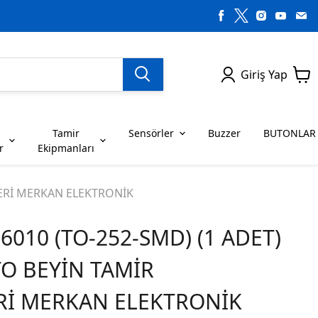
Giriş Yap
Tamir
Sensörler
Buzzer
BUTONLAR
r
Ekipmanları
H SERİSİ ENTEGRELER
on Dirençler
SENSÖRLER
C SERİSİ ENTEGRELER
LEDLER
LERİ MERKAN ELEKTRONİK
6010 (TO-252-SMD) (1 ADET)
RİSİ ENTEGRELER
G SERİSİ ENTEGRELER
BUZZER
BUTONLAR
TO BEYİN TAMİR
RİSİ ENTEGRELER
K SERİSİ ENTEGRELER
Rİ MERKAN ELEKTRONİK