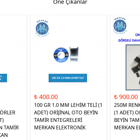
Öne Çıkanlar
₺ 400.00
₺ 900.00
100 GR 1.0 MM LEHİM TELİ (1
250M REN
ÖRLER
ADET) ORİJİNAL OTO BEYİN
(1 ADET) O
T)
TAMİR ENTEGRELERİ
BEYİN TAM
N TAMİR
MERKAN ELEKTRONİK
MERKAN E
KAN