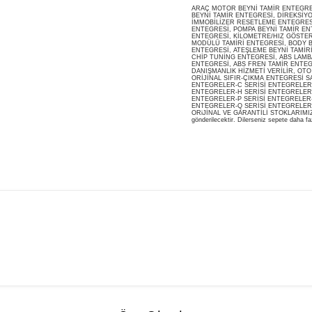
ARAÇ MOTOR BEYNİ TAMİR ENTEGRESİ
BEYNİ TAMİR ENTEGRESİ, DİREKSİY
İMMOBİLİZER RESETLEME ENTEGRES
ENTEGRESİ, POMPA BEYNİ TAMİR ENT
ENTEGRESİ, KİLOMETRE/HIZ GÖSTERG
MODÜLÜ TAMİRİ ENTEGRESİ, BODY B
ENTEGRESİ, ATEŞLEME BEYNİ TAMİR
CHİP TUNİNG ENTEGRESİ, ABS LAMB
ENTEGRESİ, ABS FREN TAMİR ENTEG
DANIŞMANLIK HİZMETİ VERİLİR, OT
ORİJİNAL SIFIR-ÇIKMA ENTEGRESİ S
ENTEGRELER-C SERİSİ ENTEGRELER-
ENTEGRELER-H SERİSİ ENTEGRELER-
ENTEGRELER-P SERİSİ ENTEGRELER-
ENTEGRELER-Q SERİSİ ENTEGRELER
ORiJİNAL VE GARANTİLİ STOKLARIMIZDA M
gönderilecektir. Dilerseniz sepete daha faz