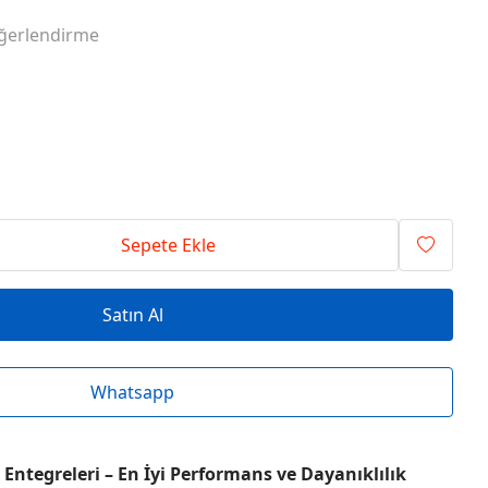
RİSİ ENTEGRELER
O SERİSİ ENTEGRELER
ğerlendirme
RİSİ ENTEGRELER
T SERİSİ ENTEGRELER
RİSİ ENTEGRELER
V SERİSİ ENTEGRELER
Sepete Ekle
Satın Al
Whatsapp
Entegreleri – En İyi Performans ve Dayanıklılık