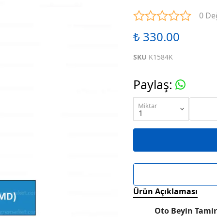
ENTEGRELER
M SERİSİ ENTEGRELER
N SE
0 De
₺ 330.00
ENTEGRELER
R SERİSİ ENTEGRELER
S SE
SKU
K1584K
ENTEGRELER
W SERİSİ ENTEGRELER
X SE
Paylaş
:
ENTEGRELER
KARIŞIK SERİ ENTEGRELER
Miktar
Ürün Açıklaması
Oto Beyin Tamir 