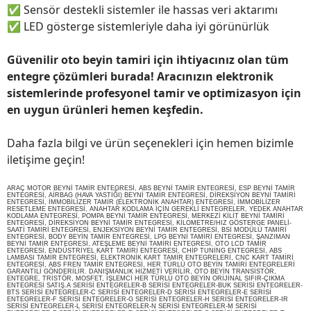
✅
Sensör destekli sistemler ile hassas veri aktarımı
✅
LED gösterge sistemleriyle daha iyi görünürlük
Güvenilir oto beyin tamiri için ihtiyacınız olan tüm
entegre çözümleri burada! Aracınızın elektronik
sistemlerinde profesyonel tamir ve optimizasyon için
en uygun ürünleri hemen keşfedin.
Daha fazla bilgi ve ürün seçenekleri için hemen bizimle
iletişime geçin!
ARAÇ MOTOR BEYNİ TAMİR ENTEGRESİ, ABS BEYNİ TAMİR ENTEGRESİ, ESP BEYNİ TAMİR
ENTEGRESİ, AİRBAG (HAVA YASTIĞI) BEYNİ TAMİR ENTEGRESİ, DİREKSİYON BEYNİ TAMİRİ
ENTEGRESİ, İMMOBİLİZER TAMİR (ELEKTRONİK ANAHTAR) ENTEGRESİ, İMMOBİLİZER
RESETLEME ENTEGRESİ, ANAHTAR KODLAMA İÇİN GEREKLİ ENTEGRELER, YEDEK ANAHTAR
KODLAMA ENTEGRESİ, POMPA BEYNİ TAMİR ENTEGRESİ, MERKEZİ KİLİT BEYNİ TAMİRİ
ENTEGRESİ, DİREKSİYON BEYNİ TAMİR ENTEGRESİ, KİLOMETRE/HIZ GÖSTERGE PANELİ-
SAATİ TAMİRİ ENTEGRESİ, ENJEKSİYON BEYNİ TAMİR ENTEGRESİ, BSİ MODÜLÜ TAMİRİ
ENTEGRESİ, BODY BEYİN TAMİR ENTEGRESİ, LPG BEYNİ TAMİRİ ENTEGRESİ, ŞANZIMAN
BEYNİ TAMİR ENTEGRESİ, ATEŞLEME BEYNİ TAMİRİ ENTEGRESİ, OTO LCD TAMİR
ENTEGRESİ, ENDÜSTRİYEL KART TAMİRİ ENTEGRESİ, CHİP TUNİNG ENTEGRESİ, ABS
LAMBASI TAMİR ENTEGRESİ, ELEKTRONİK KART TAMİR ENTEGRELERİ, CNC KART TAMİRİ
ENTEGRESİ, ABS FREN TAMİR ENTEGRESİ, HER TÜRLÜ OTO BEYİN TAMİRİ ENTEGRELERİ
GARANTİLİ GÖNDERİLİR. DANIŞMANLIK HİZMETİ VERİLİR, OTO BEYİN TRANSİSTÖR,
ENTEGRE, TRİSTÖR, MOSFET, İŞLEMCİ HER TÜRLÜ OTO BEYİN ORİJİNAL SIFIR-ÇIKMA
ENTEGRESİ SATIŞ.A SERİSİ ENTEGRELER-B SERİSİ ENTEGRELER-BUK SERİSİ ENTEGRELER-
BTS SERİSİ ENTEGRELER-C SERİSİ ENTEGRELER-D SERİSİ ENTEGRELER-E SERİSİ
ENTEGRELER-F SERİSİ ENTEGRELER-G SERİSİ ENTEGRELER-H SERİSİ ENTEGRELER-IR
SERİSİ ENTEGRELER-L SERİSİ ENTEGRELER-N SERİSİ ENTEGRELER-M SERİSİ