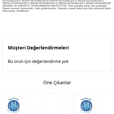
ENTEGRELER-P SERİSİ ENTEGRELER-R SERİSİ ENTEGRELER-S SERİSİ ENTEGRELER-T
SERİSİ ENTEGRELER-V SERİSİ ENTEGRELER-Q SERİSİ ENTEGRELER-X SERİSİ ENTEGRELER
ORiJİNAL VE GARANTİLİ STOKLARIMIZDA MEVCUTTUR. Ürün görselleri arkalı önlü çekilmiştir.
Sipariş vermeniz durumunda 1 adet gönderilecektir. Dilerseniz sepete daha fazla ürün ekleyerek birden
fazla sipariş verebilirsiniz.
Müşteri Değerlendirmeleri
Bu ürün için değerlendirme yok
Öne Çıkanlar