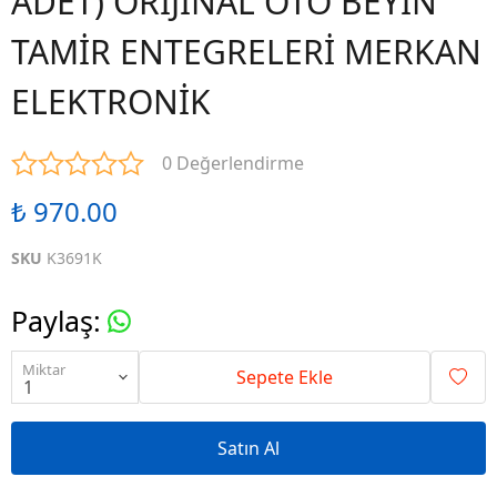
ADET) ORİJİNAL OTO BEYİN
TAMİR ENTEGRELERİ MERKAN
ELEKTRONİK
0 Değerlendirme
₺ 970.00
SKU
K3691K
Paylaş
:
Miktar
Sepete Ekle
Satın Al