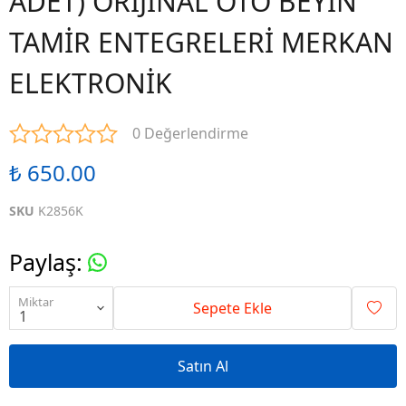
ADET) ORİJİNAL OTO BEYİN
TAMİR ENTEGRELERİ MERKAN
ELEKTRONİK
0 Değerlendirme
₺ 650.00
SKU
K2856K
Paylaş
:
Miktar
Sepete Ekle
Satın Al