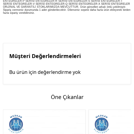
ENTEGRELER-P SERİSİ ENTEGRELER-R SERİSİ ENTEGRELER-S SERİSİ ENTEGRELER-T
SERİSİ ENTEGRELER-V SERİSİ ENTEGRELER-Q SERİSİ ENTEGRELER-X SERİSİ ENTEGRELER
ORiJİNAL VE GARANTİLİ STOKLARIMIZDA MEVCUTTUR. Ürün görselleri arkalı önlü çekilmiştir.
Sipariş vermeniz durumunda 1 adet gönderilecektir. Dilerseniz sepete daha fazla ürün ekleyerek birden
fazla sipariş verebilirsiniz.
Müşteri Değerlendirmeleri
Bu ürün için değerlendirme yok
Öne Çıkanlar