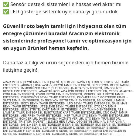
✅
Sensör destekli sistemler ile hassas veri aktarımı
✅
LED gösterge sistemleriyle daha iyi görünürlük
Güvenilir oto beyin tamiri için ihtiyacınız olan tüm
entegre çözümleri burada! Aracınızın elektronik
sistemlerinde profesyonel tamir ve optimizasyon için
en uygun ürünleri hemen keşfedin.
Daha fazla bilgi ve ürün seçenekleri için hemen bizimle
iletişime geçin!
ARAÇ MOTOR BEYNİ TAMİR ENTEGRESİ, ABS BEYNİ TAMİR ENTEGRESİ, ESP BEYNİ TAMİR
ENTEGRESİ, AİRBAG (HAVA YASTIĞI) BEYNİ TAMİR ENTEGRESİ, DİREKSİYON BEYNİ TAMİRİ
ENTEGRESİ, İMMOBİLİZER TAMİR (ELEKTRONİK ANAHTAR) ENTEGRESİ, İMMOBİLİZER
RESETLEME ENTEGRESİ, ANAHTAR KODLAMA İÇİN GEREKLİ ENTEGRELER, YEDEK ANAHTAR
KODLAMA ENTEGRESİ, POMPA BEYNİ TAMİR ENTEGRESİ, MERKEZİ KİLİT BEYNİ TAMİRİ
ENTEGRESİ, DİREKSİYON BEYNİ TAMİR ENTEGRESİ, KİLOMETRE/HIZ GÖSTERGE PANELİ-
SAATİ TAMİRİ ENTEGRESİ, ENJEKSİYON BEYNİ TAMİR ENTEGRESİ, BSİ MODÜLÜ TAMİRİ
ENTEGRESİ, BODY BEYİN TAMİR ENTEGRESİ, LPG BEYNİ TAMİRİ ENTEGRESİ, ŞANZIMAN
BEYNİ TAMİR ENTEGRESİ, ATEŞLEME BEYNİ TAMİRİ ENTEGRESİ, OTO LCD TAMİR
ENTEGRESİ, ENDÜSTRİYEL KART TAMİRİ ENTEGRESİ, CHİP TUNİNG ENTEGRESİ, ABS
LAMBASI TAMİR ENTEGRESİ, ELEKTRONİK KART TAMİR ENTEGRELERİ, CNC KART TAMİRİ
ENTEGRESİ, ABS FREN TAMİR ENTEGRESİ, HER TÜRLÜ OTO BEYİN TAMİRİ ENTEGRELERİ
GARANTİLİ GÖNDERİLİR. DANIŞMANLIK HİZMETİ VERİLİR, OTO BEYİN TRANSİSTÖR,
ENTEGRE, TRİSTÖR, MOSFET, İŞLEMCİ HER TÜRLÜ OTO BEYİN ORİJİNAL SIFIR-ÇIKMA
ENTEGRESİ SATIŞ.A SERİSİ ENTEGRELER-B SERİSİ ENTEGRELER-BUK SERİSİ ENTEGRELER-
BTS SERİSİ ENTEGRELER-C SERİSİ ENTEGRELER-D SERİSİ ENTEGRELER-E SERİSİ
ENTEGRELER-F SERİSİ ENTEGRELER-G SERİSİ ENTEGRELER-H SERİSİ ENTEGRELER-IR
SERİSİ ENTEGRELER-L SERİSİ ENTEGRELER-N SERİSİ ENTEGRELER-M SERİSİ