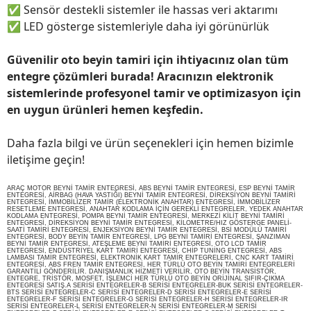
✅
Sensör destekli sistemler ile hassas veri aktarımı
✅
LED gösterge sistemleriyle daha iyi görünürlük
Güvenilir oto beyin tamiri için ihtiyacınız olan tüm
entegre çözümleri burada! Aracınızın elektronik
sistemlerinde profesyonel tamir ve optimizasyon için
en uygun ürünleri hemen keşfedin.
Daha fazla bilgi ve ürün seçenekleri için hemen bizimle
iletişime geçin!
ARAÇ MOTOR BEYNİ TAMİR ENTEGRESİ, ABS BEYNİ TAMİR ENTEGRESİ, ESP BEYNİ TAMİR
ENTEGRESİ, AİRBAG (HAVA YASTIĞI) BEYNİ TAMİR ENTEGRESİ, DİREKSİYON BEYNİ TAMİRİ
ENTEGRESİ, İMMOBİLİZER TAMİR (ELEKTRONİK ANAHTAR) ENTEGRESİ, İMMOBİLİZER
RESETLEME ENTEGRESİ, ANAHTAR KODLAMA İÇİN GEREKLİ ENTEGRELER, YEDEK ANAHTAR
KODLAMA ENTEGRESİ, POMPA BEYNİ TAMİR ENTEGRESİ, MERKEZİ KİLİT BEYNİ TAMİRİ
ENTEGRESİ, DİREKSİYON BEYNİ TAMİR ENTEGRESİ, KİLOMETRE/HIZ GÖSTERGE PANELİ-
SAATİ TAMİRİ ENTEGRESİ, ENJEKSİYON BEYNİ TAMİR ENTEGRESİ, BSİ MODÜLÜ TAMİRİ
ENTEGRESİ, BODY BEYİN TAMİR ENTEGRESİ, LPG BEYNİ TAMİRİ ENTEGRESİ, ŞANZIMAN
BEYNİ TAMİR ENTEGRESİ, ATEŞLEME BEYNİ TAMİRİ ENTEGRESİ, OTO LCD TAMİR
ENTEGRESİ, ENDÜSTRİYEL KART TAMİRİ ENTEGRESİ, CHİP TUNİNG ENTEGRESİ, ABS
LAMBASI TAMİR ENTEGRESİ, ELEKTRONİK KART TAMİR ENTEGRELERİ, CNC KART TAMİRİ
ENTEGRESİ, ABS FREN TAMİR ENTEGRESİ, HER TÜRLÜ OTO BEYİN TAMİRİ ENTEGRELERİ
GARANTİLİ GÖNDERİLİR. DANIŞMANLIK HİZMETİ VERİLİR, OTO BEYİN TRANSİSTÖR,
ENTEGRE, TRİSTÖR, MOSFET, İŞLEMCİ HER TÜRLÜ OTO BEYİN ORİJİNAL SIFIR-ÇIKMA
ENTEGRESİ SATIŞ.A SERİSİ ENTEGRELER-B SERİSİ ENTEGRELER-BUK SERİSİ ENTEGRELER-
BTS SERİSİ ENTEGRELER-C SERİSİ ENTEGRELER-D SERİSİ ENTEGRELER-E SERİSİ
ENTEGRELER-F SERİSİ ENTEGRELER-G SERİSİ ENTEGRELER-H SERİSİ ENTEGRELER-IR
SERİSİ ENTEGRELER-L SERİSİ ENTEGRELER-N SERİSİ ENTEGRELER-M SERİSİ