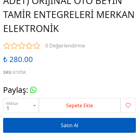
ADET) ORİJİNAL OTO BEYİN
TAMİR ENTEGRELERİ MERKAN
ELEKTRONİK
0 Değerlendirme
₺ 280.00
SKU
K105K
Paylaş
:
Miktar
Sepete Ekle
Satın Al