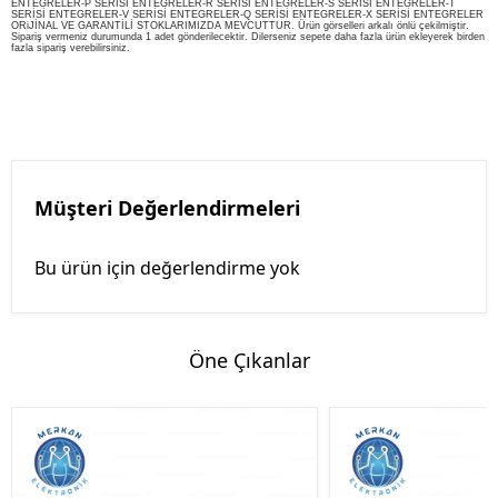
ENTEGRELER-P SERİSİ ENTEGRELER-R SERİSİ ENTEGRELER-S SERİSİ ENTEGRELER-T
SERİSİ ENTEGRELER-V SERİSİ ENTEGRELER-Q SERİSİ ENTEGRELER-X SERİSİ ENTEGRELER
ORiJİNAL VE GARANTİLİ STOKLARIMIZDA MEVCUTTUR. Ürün görselleri arkalı önlü çekilmiştir.
Sipariş vermeniz durumunda 1 adet gönderilecektir. Dilerseniz sepete daha fazla ürün ekleyerek birden
fazla sipariş verebilirsiniz.
Müşteri Değerlendirmeleri
Bu ürün için değerlendirme yok
Öne Çıkanlar