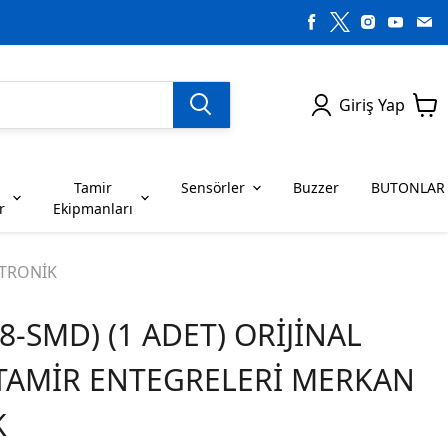
Giriş Yap
Tamir
Sensörler
Buzzer
BUTONLAR
r
Ekipmanları
H SERİSİ ENTEGRELER
on Dirençler
SENSÖRLER
C SERİSİ ENTEGRELER
LEDLER
KTRONİK
8-SMD) (1 ADET) ORİJİNAL
RİSİ ENTEGRELER
G SERİSİ ENTEGRELER
BUZZER
BUTONLAR
 TAMİR ENTEGRELERİ MERKAN
RİSİ ENTEGRELER
K SERİSİ ENTEGRELER
K