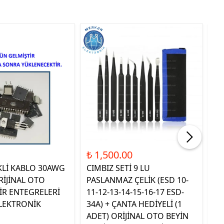
Tük
₺ 1,500.00
₺ 
KLİ KABLO 30AWG
CIMBIZ SETİ 9 LU
ST
RİJİNAL OTO
PASLANMAZ ÇELİK (ESD 10-
TE
İR ENTEGRELERİ
11-12-13-14-15-16-17 ESD-
OR
LEKTRONİK
34A) + ÇANTA HEDİYELİ (1
E
ADET) ORİJİNAL OTO BEYİN
EL