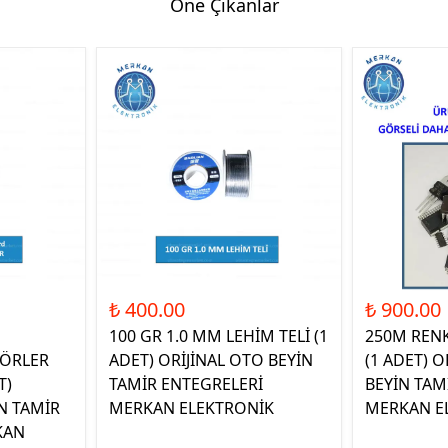
Öne Çıkanlar
₺ 400.00
₺ 900.00
100 GR 1.0 MM LEHİM TELİ (1
250M REN
ÖRLER
ADET) ORİJİNAL OTO BEYİN
(1 ADET) O
T)
TAMİR ENTEGRELERİ
BEYİN TAM
N TAMİR
MERKAN ELEKTRONİK
MERKAN E
KAN