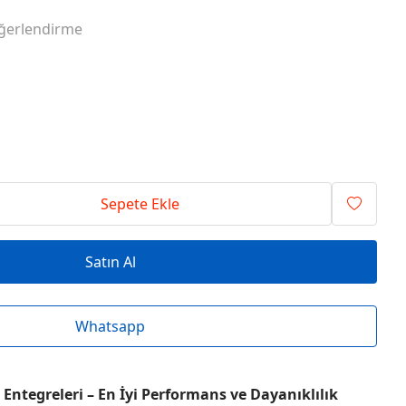
RİSİ ENTEGRELER
O SERİSİ ENTEGRELER
ğerlendirme
RİSİ ENTEGRELER
T SERİSİ ENTEGRELER
RİSİ ENTEGRELER
V SERİSİ ENTEGRELER
Sepete Ekle
Satın Al
Whatsapp
Entegreleri – En İyi Performans ve Dayanıklılık