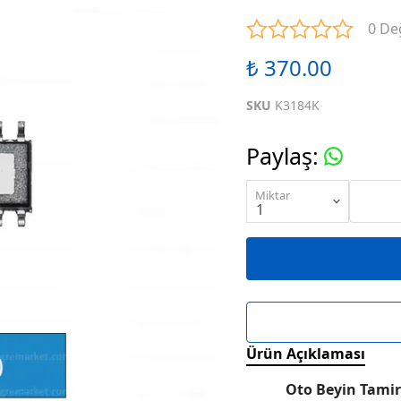
ENTEGRELER
M SERİSİ ENTEGRELER
N SE
0 De
₺ 370.00
ENTEGRELER
R SERİSİ ENTEGRELER
S SE
SKU
K3184K
ENTEGRELER
W SERİSİ ENTEGRELER
X SE
Paylaş
:
ENTEGRELER
KARIŞIK SERİ ENTEGRELER
Miktar
Ürün Açıklaması
Oto Beyin Tamir 