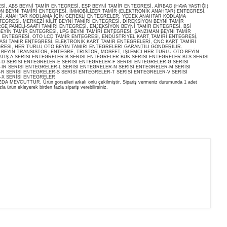
, ABS BEYNİ TAMİR ENTEGRESİ, ESP BEYNİ TAMİR ENTEGRESİ, AİRBAG (HAVA YASTIĞI)
ON BEYNİ TAMİRİ ENTEGRESİ, İMMOBİLİZER TAMİR (ELEKTRONİK ANAHTAR) ENTEGRESİ,
İ, ANAHTAR KODLAMA İÇİN GEREKLİ ENTEGRELER, YEDEK ANAHTAR KODLAMA
EGRESİ, MERKEZİ KİLİT BEYNİ TAMİRİ ENTEGRESİ, DİREKSİYON BEYNİ TAMİR
E PANELİ-SAATİ TAMİRİ ENTEGRESİ, ENJEKSİYON BEYNİ TAMİR ENTEGRESİ, BSİ
EYİN TAMİR ENTEGRESİ, LPG BEYNİ TAMİRİ ENTEGRESİ, ŞANZIMAN BEYNİ TAMİR
İ ENTEGRESİ, OTO LCD TAMİR ENTEGRESİ, ENDÜSTRİYEL KART TAMİRİ ENTEGRESİ,
ASI TAMİR ENTEGRESİ, ELEKTRONİK KART TAMİR ENTEGRELERİ, CNC KART TAMİRİ
RESİ, HER TÜRLÜ OTO BEYİN TAMİRİ ENTEGRELERİ GARANTİLİ GÖNDERİLİR.
O BEYİN TRANSİSTÖR, ENTEGRE, TRİSTÖR, MOSFET, İŞLEMCİ HER TÜRLÜ OTO BEYİN
ATIŞ.A SERİSİ ENTEGRELER-B SERİSİ ENTEGRELER-BUK SERİSİ ENTEGRELER-BTS SERİSİ
D SERİSİ ENTEGRELER-E SERİSİ ENTEGRELER-F SERİSİ ENTEGRELER-G SERİSİ
IR SERİSİ ENTEGRELER-L SERİSİ ENTEGRELER-N SERİSİ ENTEGRELER-M SERİSİ
R SERİSİ ENTEGRELER-S SERİSİ ENTEGRELER-T SERİSİ ENTEGRELER-V SERİSİ
-X SERİSİ ENTEGRELER
EVCUTTUR. Ürün görselleri arkalı önlü çekilmiştir. Sipariş vermeniz durumunda 1 adet
la ürün ekleyerek birden fazla sipariş verebilirsiniz.