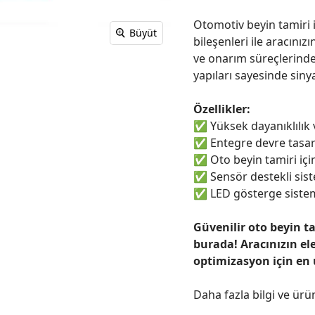
Otomotiv beyin tamiri i
Büyüt
bileşenleri ile aracınızı
ve onarım süreçlerinde
yapıları sayesinde sinya
Özellikler:
✅
Yüksek dayanıklılık
✅
Entegre devre tasar
✅
Oto beyin tamiri için
✅
Sensör destekli sist
✅
LED gösterge sistem
Güvenilir oto beyin t
burada! Aracınızın el
optimizasyon için en
Daha fazla bilgi ve ürü