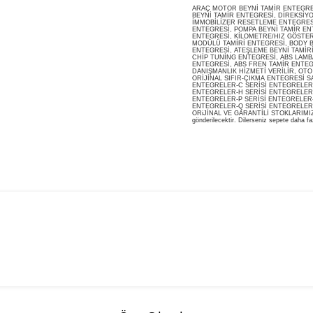
ARAÇ MOTOR BEYNİ TAMİR ENTEGRESİ
BEYNİ TAMİR ENTEGRESİ, DİREKSİY
İMMOBİLİZER RESETLEME ENTEGRES
ENTEGRESİ, POMPA BEYNİ TAMİR ENT
ENTEGRESİ, KİLOMETRE/HIZ GÖSTERG
MODÜLÜ TAMİRİ ENTEGRESİ, BODY B
ENTEGRESİ, ATEŞLEME BEYNİ TAMİR
CHİP TUNİNG ENTEGRESİ, ABS LAMB
ENTEGRESİ, ABS FREN TAMİR ENTEG
DANIŞMANLIK HİZMETİ VERİLİR, OT
ORİJİNAL SIFIR-ÇIKMA ENTEGRESİ S
ENTEGRELER-C SERİSİ ENTEGRELER-
ENTEGRELER-H SERİSİ ENTEGRELER-
ENTEGRELER-P SERİSİ ENTEGRELER-
ENTEGRELER-Q SERİSİ ENTEGRELER
ORiJİNAL VE GARANTİLİ STOKLARIMIZDA M
gönderilecektir. Dilerseniz sepete daha faz