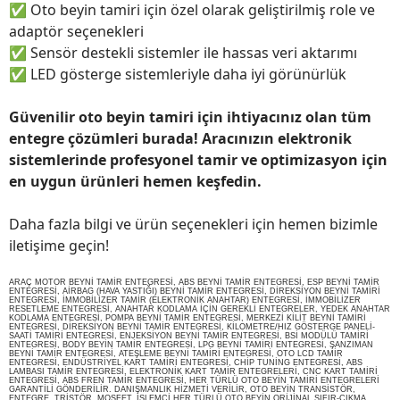
✅
Oto beyin tamiri için özel olarak geliştirilmiş role ve
adaptör seçenekleri
✅
Sensör destekli sistemler ile hassas veri aktarımı
✅
LED gösterge sistemleriyle daha iyi görünürlük
Güvenilir oto beyin tamiri için ihtiyacınız olan tüm
entegre çözümleri burada! Aracınızın elektronik
sistemlerinde profesyonel tamir ve optimizasyon için
en uygun ürünleri hemen keşfedin.
Daha fazla bilgi ve ürün seçenekleri için hemen bizimle
iletişime geçin!
ARAÇ MOTOR BEYNİ TAMİR ENTEGRESİ, ABS BEYNİ TAMİR ENTEGRESİ, ESP BEYNİ TAMİR
ENTEGRESİ, AİRBAG (HAVA YASTIĞI) BEYNİ TAMİR ENTEGRESİ, DİREKSİYON BEYNİ TAMİRİ
ENTEGRESİ, İMMOBİLİZER TAMİR (ELEKTRONİK ANAHTAR) ENTEGRESİ, İMMOBİLİZER
RESETLEME ENTEGRESİ, ANAHTAR KODLAMA İÇİN GEREKLİ ENTEGRELER, YEDEK ANAHTAR
KODLAMA ENTEGRESİ, POMPA BEYNİ TAMİR ENTEGRESİ, MERKEZİ KİLİT BEYNİ TAMİRİ
ENTEGRESİ, DİREKSİYON BEYNİ TAMİR ENTEGRESİ, KİLOMETRE/HIZ GÖSTERGE PANELİ-
SAATİ TAMİRİ ENTEGRESİ, ENJEKSİYON BEYNİ TAMİR ENTEGRESİ, BSİ MODÜLÜ TAMİRİ
ENTEGRESİ, BODY BEYİN TAMİR ENTEGRESİ, LPG BEYNİ TAMİRİ ENTEGRESİ, ŞANZIMAN
BEYNİ TAMİR ENTEGRESİ, ATEŞLEME BEYNİ TAMİRİ ENTEGRESİ, OTO LCD TAMİR
ENTEGRESİ, ENDÜSTRİYEL KART TAMİRİ ENTEGRESİ, CHİP TUNİNG ENTEGRESİ, ABS
LAMBASI TAMİR ENTEGRESİ, ELEKTRONİK KART TAMİR ENTEGRELERİ, CNC KART TAMİRİ
ENTEGRESİ, ABS FREN TAMİR ENTEGRESİ, HER TÜRLÜ OTO BEYİN TAMİRİ ENTEGRELERİ
GARANTİLİ GÖNDERİLİR. DANIŞMANLIK HİZMETİ VERİLİR, OTO BEYİN TRANSİSTÖR,
ENTEGRE, TRİSTÖR, MOSFET, İŞLEMCİ HER TÜRLÜ OTO BEYİN ORİJİNAL SIFIR-ÇIKMA