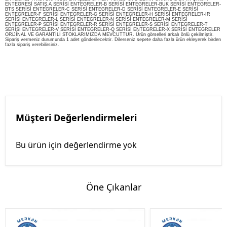
ENTEGRESİ SATIŞ.A SERİSİ ENTEGRELER-B SERİSİ ENTEGRELER-BUK SERİSİ ENTEGRELER-
BTS SERİSİ ENTEGRELER-C SERİSİ ENTEGRELER-D SERİSİ ENTEGRELER-E SERİSİ
ENTEGRELER-F SERİSİ ENTEGRELER-G SERİSİ ENTEGRELER-H SERİSİ ENTEGRELER-IR
SERİSİ ENTEGRELER-L SERİSİ ENTEGRELER-N SERİSİ ENTEGRELER-M SERİSİ
ENTEGRELER-P SERİSİ ENTEGRELER-R SERİSİ ENTEGRELER-S SERİSİ ENTEGRELER-T
SERİSİ ENTEGRELER-V SERİSİ ENTEGRELER-Q SERİSİ ENTEGRELER-X SERİSİ ENTEGRELER
ORiJİNAL VE GARANTİLİ STOKLARIMIZDA MEVCUTTUR. Ürün görselleri arkalı önlü çekilmiştir.
Sipariş vermeniz durumunda 1 adet gönderilecektir. Dilerseniz sepete daha fazla ürün ekleyerek birden
fazla sipariş verebilirsiniz.
Müşteri Değerlendirmeleri
Bu ürün için değerlendirme yok
Öne Çıkanlar