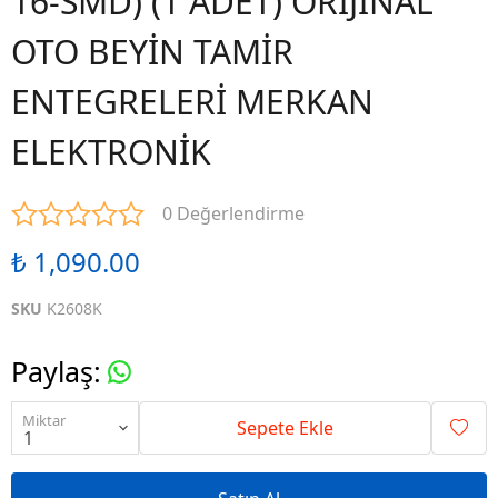
16-SMD) (1 ADET) ORİJİNAL
OTO BEYİN TAMİR
ENTEGRELERİ MERKAN
ELEKTRONİK
0 Değerlendirme
₺ 1,090.00
SKU
K2608K
Paylaş
:
Miktar
Sepete Ekle