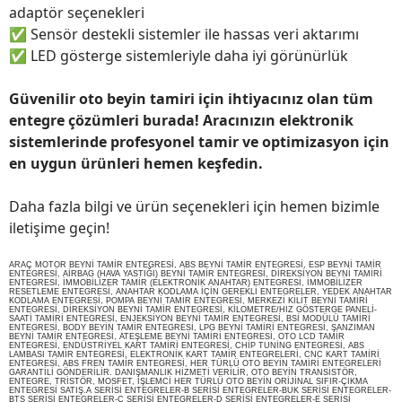
adaptör seçenekleri
✅
Sensör destekli sistemler ile hassas veri aktarımı
✅
LED gösterge sistemleriyle daha iyi görünürlük
Güvenilir oto beyin tamiri için ihtiyacınız olan tüm
entegre çözümleri burada! Aracınızın elektronik
sistemlerinde profesyonel tamir ve optimizasyon için
en uygun ürünleri hemen keşfedin.
Daha fazla bilgi ve ürün seçenekleri için hemen bizimle
iletişime geçin!
ARAÇ MOTOR BEYNİ TAMİR ENTEGRESİ, ABS BEYNİ TAMİR ENTEGRESİ, ESP BEYNİ TAMİR
ENTEGRESİ, AİRBAG (HAVA YASTIĞI) BEYNİ TAMİR ENTEGRESİ, DİREKSİYON BEYNİ TAMİRİ
ENTEGRESİ, İMMOBİLİZER TAMİR (ELEKTRONİK ANAHTAR) ENTEGRESİ, İMMOBİLİZER
RESETLEME ENTEGRESİ, ANAHTAR KODLAMA İÇİN GEREKLİ ENTEGRELER, YEDEK ANAHTAR
KODLAMA ENTEGRESİ, POMPA BEYNİ TAMİR ENTEGRESİ, MERKEZİ KİLİT BEYNİ TAMİRİ
ENTEGRESİ, DİREKSİYON BEYNİ TAMİR ENTEGRESİ, KİLOMETRE/HIZ GÖSTERGE PANELİ-
SAATİ TAMİRİ ENTEGRESİ, ENJEKSİYON BEYNİ TAMİR ENTEGRESİ, BSİ MODÜLÜ TAMİRİ
ENTEGRESİ, BODY BEYİN TAMİR ENTEGRESİ, LPG BEYNİ TAMİRİ ENTEGRESİ, ŞANZIMAN
BEYNİ TAMİR ENTEGRESİ, ATEŞLEME BEYNİ TAMİRİ ENTEGRESİ, OTO LCD TAMİR
ENTEGRESİ, ENDÜSTRİYEL KART TAMİRİ ENTEGRESİ, CHİP TUNİNG ENTEGRESİ, ABS
LAMBASI TAMİR ENTEGRESİ, ELEKTRONİK KART TAMİR ENTEGRELERİ, CNC KART TAMİRİ
ENTEGRESİ, ABS FREN TAMİR ENTEGRESİ, HER TÜRLÜ OTO BEYİN TAMİRİ ENTEGRELERİ
GARANTİLİ GÖNDERİLİR. DANIŞMANLIK HİZMETİ VERİLİR, OTO BEYİN TRANSİSTÖR,
ENTEGRE, TRİSTÖR, MOSFET, İŞLEMCİ HER TÜRLÜ OTO BEYİN ORİJİNAL SIFIR-ÇIKMA
ENTEGRESİ SATIŞ.A SERİSİ ENTEGRELER-B SERİSİ ENTEGRELER-BUK SERİSİ ENTEGRELER-
BTS SERİSİ ENTEGRELER-C SERİSİ ENTEGRELER-D SERİSİ ENTEGRELER-E SERİSİ