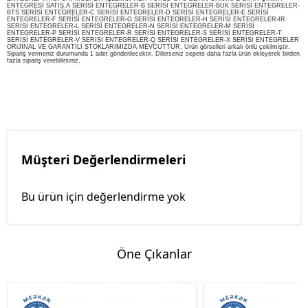
ENTEGRESİ SATIŞ.A SERİSİ ENTEGRELER-B SERİSİ ENTEGRELER-BUK SERİSİ ENTEGRELER-
BTS SERİSİ ENTEGRELER-C SERİSİ ENTEGRELER-D SERİSİ ENTEGRELER-E SERİSİ
ENTEGRELER-F SERİSİ ENTEGRELER-G SERİSİ ENTEGRELER-H SERİSİ ENTEGRELER-IR
SERİSİ ENTEGRELER-L SERİSİ ENTEGRELER-N SERİSİ ENTEGRELER-M SERİSİ
ENTEGRELER-P SERİSİ ENTEGRELER-R SERİSİ ENTEGRELER-S SERİSİ ENTEGRELER-T
SERİSİ ENTEGRELER-V SERİSİ ENTEGRELER-Q SERİSİ ENTEGRELER-X SERİSİ ENTEGRELER
ORiJİNAL VE GARANTİLİ STOKLARIMIZDA MEVCUTTUR. Ürün görselleri arkalı önlü çekilmiştir.
Sipariş vermeniz durumunda 1 adet gönderilecektir. Dilerseniz sepete daha fazla ürün ekleyerek birden
fazla sipariş verebilirsiniz.
Müşteri Değerlendirmeleri
Bu ürün için değerlendirme yok
Öne Çıkanlar