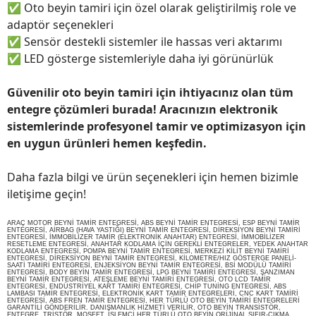
✅
Oto beyin tamiri için özel olarak geliştirilmiş role ve
adaptör seçenekleri
✅
Sensör destekli sistemler ile hassas veri aktarımı
✅
LED gösterge sistemleriyle daha iyi görünürlük
Güvenilir oto beyin tamiri için ihtiyacınız olan tüm
entegre çözümleri burada! Aracınızın elektronik
sistemlerinde profesyonel tamir ve optimizasyon için
en uygun ürünleri hemen keşfedin.
Daha fazla bilgi ve ürün seçenekleri için hemen bizimle
iletişime geçin!
ARAÇ MOTOR BEYNİ TAMİR ENTEGRESİ, ABS BEYNİ TAMİR ENTEGRESİ, ESP BEYNİ TAMİR
ENTEGRESİ, AİRBAG (HAVA YASTIĞI) BEYNİ TAMİR ENTEGRESİ, DİREKSİYON BEYNİ TAMİRİ
ENTEGRESİ, İMMOBİLİZER TAMİR (ELEKTRONİK ANAHTAR) ENTEGRESİ, İMMOBİLİZER
RESETLEME ENTEGRESİ, ANAHTAR KODLAMA İÇİN GEREKLİ ENTEGRELER, YEDEK ANAHTAR
KODLAMA ENTEGRESİ, POMPA BEYNİ TAMİR ENTEGRESİ, MERKEZİ KİLİT BEYNİ TAMİRİ
ENTEGRESİ, DİREKSİYON BEYNİ TAMİR ENTEGRESİ, KİLOMETRE/HIZ GÖSTERGE PANELİ-
SAATİ TAMİRİ ENTEGRESİ, ENJEKSİYON BEYNİ TAMİR ENTEGRESİ, BSİ MODÜLÜ TAMİRİ
ENTEGRESİ, BODY BEYİN TAMİR ENTEGRESİ, LPG BEYNİ TAMİRİ ENTEGRESİ, ŞANZIMAN
BEYNİ TAMİR ENTEGRESİ, ATEŞLEME BEYNİ TAMİRİ ENTEGRESİ, OTO LCD TAMİR
ENTEGRESİ, ENDÜSTRİYEL KART TAMİRİ ENTEGRESİ, CHİP TUNİNG ENTEGRESİ, ABS
LAMBASI TAMİR ENTEGRESİ, ELEKTRONİK KART TAMİR ENTEGRELERİ, CNC KART TAMİRİ
ENTEGRESİ, ABS FREN TAMİR ENTEGRESİ, HER TÜRLÜ OTO BEYİN TAMİRİ ENTEGRELERİ
GARANTİLİ GÖNDERİLİR. DANIŞMANLIK HİZMETİ VERİLİR, OTO BEYİN TRANSİSTÖR,
ENTEGRE, TRİSTÖR, MOSFET, İŞLEMCİ HER TÜRLÜ OTO BEYİN ORİJİNAL SIFIR-ÇIKMA