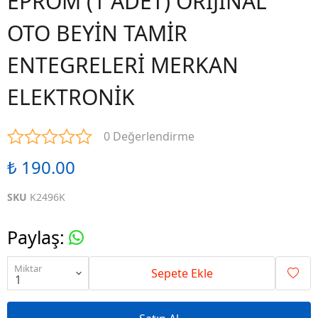
EPROM (1 ADET) ORİJİNAL
OTO BEYİN TAMİR
ENTEGRELERİ MERKAN
ELEKTRONİK
0 Değerlendirme
₺ 190.00
SKU
K2496K
Paylaş
:
Miktar
Sepete Ekle