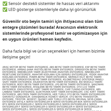
✅
Sensör destekli sistemler ile hassas veri aktarımı
✅
LED gösterge sistemleriyle daha iyi görünürlük
Güvenilir oto beyin tamiri için ihtiyacınız olan tüm
entegre çözümleri burada! Aracınızın elektronik
sistemlerinde profesyonel tamir ve optimizasyon için
en uygun ürünleri hemen keşfedin.
Daha fazla bilgi ve ürün seçenekleri için hemen bizimle
iletişime geçin!
ARAÇ MOTOR BEYNİ TAMİR ENTEGRESİ, ABS BEYNİ TAMİR ENTEGRESİ, ESP BEYNİ TAMİR
ENTEGRESİ, AİRBAG (HAVA YASTIĞI) BEYNİ TAMİR ENTEGRESİ, DİREKSİYON BEYNİ TAMİRİ
ENTEGRESİ, İMMOBİLİZER TAMİR (ELEKTRONİK ANAHTAR) ENTEGRESİ, İMMOBİLİZER
RESETLEME ENTEGRESİ, ANAHTAR KODLAMA İÇİN GEREKLİ ENTEGRELER, YEDEK ANAHTAR
KODLAMA ENTEGRESİ, POMPA BEYNİ TAMİR ENTEGRESİ, MERKEZİ KİLİT BEYNİ TAMİRİ
ENTEGRESİ, DİREKSİYON BEYNİ TAMİR ENTEGRESİ, KİLOMETRE/HIZ GÖSTERGE PANELİ-
SAATİ TAMİRİ ENTEGRESİ, ENJEKSİYON BEYNİ TAMİR ENTEGRESİ, BSİ MODÜLÜ TAMİRİ
ENTEGRESİ, BODY BEYİN TAMİR ENTEGRESİ, LPG BEYNİ TAMİRİ ENTEGRESİ, ŞANZIMAN
BEYNİ TAMİR ENTEGRESİ, ATEŞLEME BEYNİ TAMİRİ ENTEGRESİ, OTO LCD TAMİR
ENTEGRESİ, ENDÜSTRİYEL KART TAMİRİ ENTEGRESİ, CHİP TUNİNG ENTEGRESİ, ABS
LAMBASI TAMİR ENTEGRESİ, ELEKTRONİK KART TAMİR ENTEGRELERİ, CNC KART TAMİRİ
ENTEGRESİ, ABS FREN TAMİR ENTEGRESİ, HER TÜRLÜ OTO BEYİN TAMİRİ ENTEGRELERİ
GARANTİLİ GÖNDERİLİR. DANIŞMANLIK HİZMETİ VERİLİR, OTO BEYİN TRANSİSTÖR,
ENTEGRE, TRİSTÖR, MOSFET, İŞLEMCİ HER TÜRLÜ OTO BEYİN ORİJİNAL SIFIR-ÇIKMA
ENTEGRESİ SATIŞ.A SERİSİ ENTEGRELER-B SERİSİ ENTEGRELER-BUK SERİSİ ENTEGRELER-
BTS SERİSİ ENTEGRELER-C SERİSİ ENTEGRELER-D SERİSİ ENTEGRELER-E SERİSİ
ENTEGRELER-F SERİSİ ENTEGRELER-G SERİSİ ENTEGRELER-H SERİSİ ENTEGRELER-IR
SERİSİ ENTEGRELER-L SERİSİ ENTEGRELER-N SERİSİ ENTEGRELER-M SERİSİ