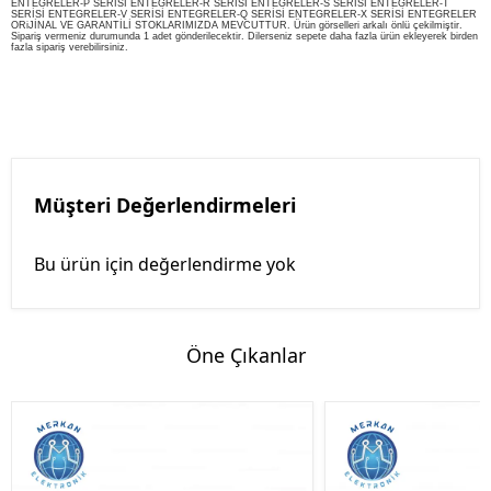
ENTEGRELER-P SERİSİ ENTEGRELER-R SERİSİ ENTEGRELER-S SERİSİ ENTEGRELER-T
SERİSİ ENTEGRELER-V SERİSİ ENTEGRELER-Q SERİSİ ENTEGRELER-X SERİSİ ENTEGRELER
ORiJİNAL VE GARANTİLİ STOKLARIMIZDA MEVCUTTUR. Ürün görselleri arkalı önlü çekilmiştir.
Sipariş vermeniz durumunda 1 adet gönderilecektir. Dilerseniz sepete daha fazla ürün ekleyerek birden
fazla sipariş verebilirsiniz.
Müşteri Değerlendirmeleri
Bu ürün için değerlendirme yok
Öne Çıkanlar