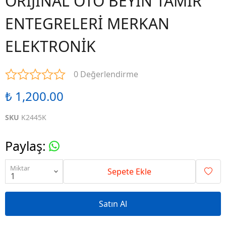
ORİJİNAL OTO BEYİN TAMİR
ENTEGRELERİ MERKAN
ELEKTRONİK
0 Değerlendirme
₺ 1,200.00
SKU
K2445K
Paylaş
:
Miktar
Sepete Ekle
Satın Al