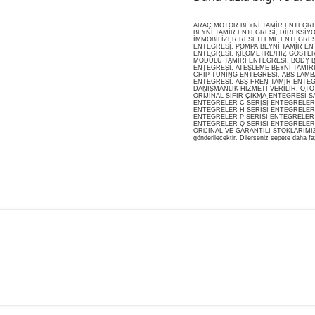
ARAÇ MOTOR BEYNİ TAMİR ENTEGRESİ
BEYNİ TAMİR ENTEGRESİ, DİREKSİY
İMMOBİLİZER RESETLEME ENTEGRES
ENTEGRESİ, POMPA BEYNİ TAMİR ENT
ENTEGRESİ, KİLOMETRE/HIZ GÖSTERG
MODÜLÜ TAMİRİ ENTEGRESİ, BODY B
ENTEGRESİ, ATEŞLEME BEYNİ TAMİR
CHİP TUNİNG ENTEGRESİ, ABS LAMB
ENTEGRESİ, ABS FREN TAMİR ENTEG
DANIŞMANLIK HİZMETİ VERİLİR, OT
ORİJİNAL SIFIR-ÇIKMA ENTEGRESİ S
ENTEGRELER-C SERİSİ ENTEGRELER-
ENTEGRELER-H SERİSİ ENTEGRELER-
ENTEGRELER-P SERİSİ ENTEGRELER-
ENTEGRELER-Q SERİSİ ENTEGRELER
ORiJİNAL VE GARANTİLİ STOKLARIMIZDA M
gönderilecektir. Dilerseniz sepete daha faz