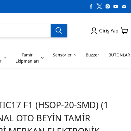
Giriş Yap
Tamir
Sensörler
Buzzer
BUTONLAR
r
Ekipmanları
H SERİSİ ENTEGRELER
on Dirençler
SENSÖRLER
C SERİSİ ENTEGRELER
LEDLER
RİSİ ENTEGRELER
G SERİSİ ENTEGRELER
IC17 F1 (HSOP-20-SMD) (1
BUZZER
BUTONLAR
İNAL OTO BEYİN TAMİR
RİSİ ENTEGRELER
K SERİSİ ENTEGRELER