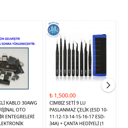
Tük
₺ 1,500.00
₺ 
KLİ KABLO 30AWG
CIMBIZ SETİ 9 LU
ST
RİJİNAL OTO
PASLANMAZ ÇELİK (ESD 10-
TE
İR ENTEGRELERİ
11-12-13-14-15-16-17 ESD-
OR
LEKTRONİK
34A) + ÇANTA HEDİYELİ (1
E