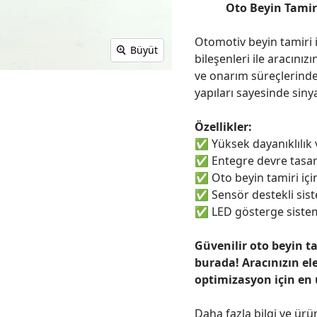
Oto Beyin Tamir 
Otomotiv beyin tamiri i
Büyüt
bileşenleri ile aracınızı
ve onarım süreçlerinde
yapıları sayesinde sinya
Özellikler:
✅
Yüksek dayanıklılık
✅
Entegre devre tasar
✅
Oto beyin tamiri için
✅
Sensör destekli sist
✅
LED gösterge sistem
Güvenilir oto beyin t
burada! Aracınızın el
optimizasyon için en
Daha fazla bilgi ve ürü