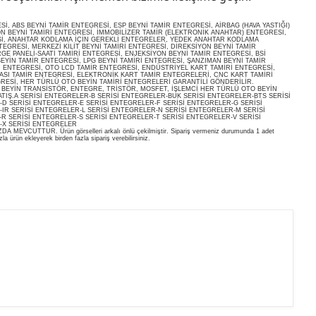
, ABS BEYNİ TAMİR ENTEGRESİ, ESP BEYNİ TAMİR ENTEGRESİ, AİRBAG (HAVA YASTIĞI)
ON BEYNİ TAMİRİ ENTEGRESİ, İMMOBİLİZER TAMİR (ELEKTRONİK ANAHTAR) ENTEGRESİ,
İ, ANAHTAR KODLAMA İÇİN GEREKLİ ENTEGRELER, YEDEK ANAHTAR KODLAMA
EGRESİ, MERKEZİ KİLİT BEYNİ TAMİRİ ENTEGRESİ, DİREKSİYON BEYNİ TAMİR
E PANELİ-SAATİ TAMİRİ ENTEGRESİ, ENJEKSİYON BEYNİ TAMİR ENTEGRESİ, BSİ
EYİN TAMİR ENTEGRESİ, LPG BEYNİ TAMİRİ ENTEGRESİ, ŞANZIMAN BEYNİ TAMİR
İ ENTEGRESİ, OTO LCD TAMİR ENTEGRESİ, ENDÜSTRİYEL KART TAMİRİ ENTEGRESİ,
ASI TAMİR ENTEGRESİ, ELEKTRONİK KART TAMİR ENTEGRELERİ, CNC KART TAMİRİ
RESİ, HER TÜRLÜ OTO BEYİN TAMİRİ ENTEGRELERİ GARANTİLİ GÖNDERİLİR.
O BEYİN TRANSİSTÖR, ENTEGRE, TRİSTÖR, MOSFET, İŞLEMCİ HER TÜRLÜ OTO BEYİN
ATIŞ.A SERİSİ ENTEGRELER-B SERİSİ ENTEGRELER-BUK SERİSİ ENTEGRELER-BTS SERİSİ
D SERİSİ ENTEGRELER-E SERİSİ ENTEGRELER-F SERİSİ ENTEGRELER-G SERİSİ
IR SERİSİ ENTEGRELER-L SERİSİ ENTEGRELER-N SERİSİ ENTEGRELER-M SERİSİ
R SERİSİ ENTEGRELER-S SERİSİ ENTEGRELER-T SERİSİ ENTEGRELER-V SERİSİ
-X SERİSİ ENTEGRELER
EVCUTTUR. Ürün görselleri arkalı önlü çekilmiştir. Sipariş vermeniz durumunda 1 adet
la ürün ekleyerek birden fazla sipariş verebilirsiniz.