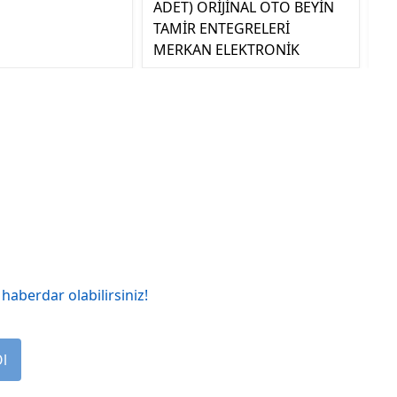
ADET) ORİJİNAL OTO BEYİN
EL
TAMİR ENTEGRELERİ
MERKAN ELEKTRONİK
haberdar olabilirsiniz!
Ol