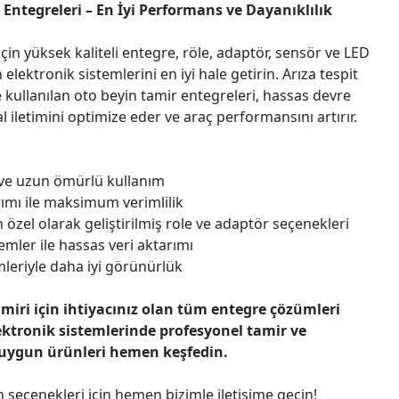
Entegreleri – En İyi Performans ve Dayanıklılık
çin yüksek kaliteli entegre, röle, adaptör, sensör ve LED
n elektronik sistemlerini en iyi hale getirin. Arıza tespit
 kullanılan oto beyin tamir entegreleri, hassas devre
l iletimini optimize eder ve araç performansını artırır.
 ve uzun ömürlü kullanım
ımı ile maksimum verimlilik
 özel olarak geliştirilmiş role ve adaptör seçenekleri
emler ile hassas veri aktarımı
leriyle daha iyi görünürlük
amiri için ihtiyacınız olan tüm entegre çözümleri
ektronik sistemlerinde profesyonel tamir ve
 uygun ürünleri hemen keşfedin.
n seçenekleri için hemen bizimle iletişime geçin!