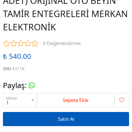
ADET) ORİJİNAL OTO BEYİN
TAMİR ENTEGRELERİ MERKAN
ELEKTRONİK
0 Değerlendirme
₺ 540.00
SKU
K211K
Paylaş
:
Miktar
Sepete Ekle
Satın Al