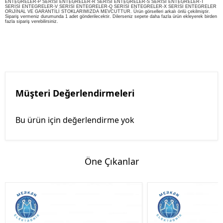
ENTEGRELER-P SERİSİ ENTEGRELER-R SERİSİ ENTEGRELER-S SERİSİ ENTEGRELER-T
SERİSİ ENTEGRELER-V SERİSİ ENTEGRELER-Q SERİSİ ENTEGRELER-X SERİSİ ENTEGRELER
ORiJİNAL VE GARANTİLİ STOKLARIMIZDA MEVCUTTUR. Ürün görselleri arkalı önlü çekilmiştir.
Sipariş vermeniz durumunda 1 adet gönderilecektir. Dilerseniz sepete daha fazla ürün ekleyerek birden
fazla sipariş verebilirsiniz.
Müşteri Değerlendirmeleri
Bu ürün için değerlendirme yok
Öne Çıkanlar