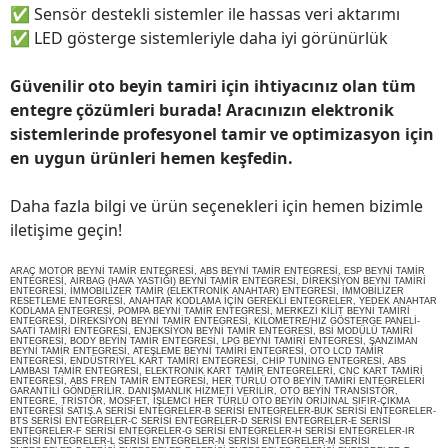
✅
Sensör destekli sistemler ile hassas veri aktarımı
✅
LED gösterge sistemleriyle daha iyi görünürlük
Güvenilir oto beyin tamiri için ihtiyacınız olan tüm
entegre çözümleri burada! Aracınızın elektronik
sistemlerinde profesyonel tamir ve optimizasyon için
en uygun ürünleri hemen keşfedin.
Daha fazla bilgi ve ürün seçenekleri için hemen bizimle
iletişime geçin!
ARAÇ MOTOR BEYNİ TAMİR ENTEGRESİ, ABS BEYNİ TAMİR ENTEGRESİ, ESP BEYNİ TAMİR
ENTEGRESİ, AİRBAG (HAVA YASTIĞI) BEYNİ TAMİR ENTEGRESİ, DİREKSİYON BEYNİ TAMİRİ
ENTEGRESİ, İMMOBİLİZER TAMİR (ELEKTRONİK ANAHTAR) ENTEGRESİ, İMMOBİLİZER
RESETLEME ENTEGRESİ, ANAHTAR KODLAMA İÇİN GEREKLİ ENTEGRELER, YEDEK ANAHTAR
KODLAMA ENTEGRESİ, POMPA BEYNİ TAMİR ENTEGRESİ, MERKEZİ KİLİT BEYNİ TAMİRİ
ENTEGRESİ, DİREKSİYON BEYNİ TAMİR ENTEGRESİ, KİLOMETRE/HIZ GÖSTERGE PANELİ-
SAATİ TAMİRİ ENTEGRESİ, ENJEKSİYON BEYNİ TAMİR ENTEGRESİ, BSİ MODÜLÜ TAMİRİ
ENTEGRESİ, BODY BEYİN TAMİR ENTEGRESİ, LPG BEYNİ TAMİRİ ENTEGRESİ, ŞANZIMAN
BEYNİ TAMİR ENTEGRESİ, ATEŞLEME BEYNİ TAMİRİ ENTEGRESİ, OTO LCD TAMİR
ENTEGRESİ, ENDÜSTRİYEL KART TAMİRİ ENTEGRESİ, CHİP TUNİNG ENTEGRESİ, ABS
LAMBASI TAMİR ENTEGRESİ, ELEKTRONİK KART TAMİR ENTEGRELERİ, CNC KART TAMİRİ
ENTEGRESİ, ABS FREN TAMİR ENTEGRESİ, HER TÜRLÜ OTO BEYİN TAMİRİ ENTEGRELERİ
GARANTİLİ GÖNDERİLİR. DANIŞMANLIK HİZMETİ VERİLİR, OTO BEYİN TRANSİSTÖR,
ENTEGRE, TRİSTÖR, MOSFET, İŞLEMCİ HER TÜRLÜ OTO BEYİN ORİJİNAL SIFIR-ÇIKMA
ENTEGRESİ SATIŞ.A SERİSİ ENTEGRELER-B SERİSİ ENTEGRELER-BUK SERİSİ ENTEGRELER-
BTS SERİSİ ENTEGRELER-C SERİSİ ENTEGRELER-D SERİSİ ENTEGRELER-E SERİSİ
ENTEGRELER-F SERİSİ ENTEGRELER-G SERİSİ ENTEGRELER-H SERİSİ ENTEGRELER-IR
SERİSİ ENTEGRELER-L SERİSİ ENTEGRELER-N SERİSİ ENTEGRELER-M SERİSİ