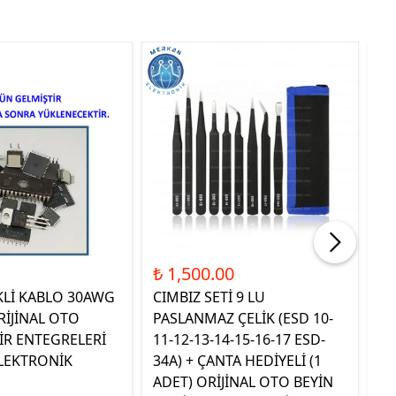
Tük
₺ 1,500.00
₺ 
KLİ KABLO 30AWG
CIMBIZ SETİ 9 LU
ST
RİJİNAL OTO
PASLANMAZ ÇELİK (ESD 10-
TE
İR ENTEGRELERİ
11-12-13-14-15-16-17 ESD-
OR
LEKTRONİK
34A) + ÇANTA HEDİYELİ (1
E
ADET) ORİJİNAL OTO BEYİN
EL