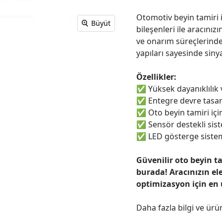
Otomotiv beyin tamiri i
Büyüt
bileşenleri ile aracınızı
ve onarım süreçlerinde
yapıları sayesinde sinya
Özellikler:
✅
Yüksek dayanıklılık
✅
Entegre devre tasar
✅
Oto beyin tamiri için
✅
Sensör destekli sist
✅
LED gösterge sistem
Güvenilir oto beyin t
burada! Aracınızın el
optimizasyon için en
Daha fazla bilgi ve ürü