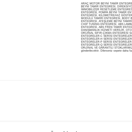
ARAÇ MOTOR BEYNİ TAMİR ENTEGRESİ
BEYNİ TAMİR ENTEGRESİ, DİREKSİY
İMMOBİLİZER RESETLEME ENTEGRES
ENTEGRESİ, POMPA BEYNİ TAMİR ENT
ENTEGRESİ, KİLOMETRE/HIZ GÖSTERG
MODÜLÜ TAMİRİ ENTEGRESİ, BODY B
ENTEGRESİ, ATEŞLEME BEYNİ TAMİR
CHİP TUNİNG ENTEGRESİ, ABS LAMB
ENTEGRESİ, ABS FREN TAMİR ENTEG
DANIŞMANLIK HİZMETİ VERİLİR, OT
ORİJİNAL SIFIR-ÇIKMA ENTEGRESİ S
ENTEGRELER-C SERİSİ ENTEGRELER-
ENTEGRELER-H SERİSİ ENTEGRELER-
ENTEGRELER-P SERİSİ ENTEGRELER-
ENTEGRELER-Q SERİSİ ENTEGRELER
ORiJİNAL VE GARANTİLİ STOKLARIMIZDA M
gönderilecektir. Dilerseniz sepete daha faz