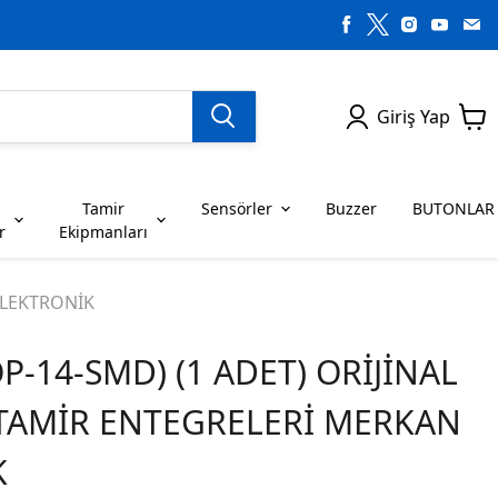
Giriş Yap
Tamir
Sensörler
Buzzer
BUTONLAR
r
Ekipmanları
H SERİSİ ENTEGRELER
on Dirençler
SENSÖRLER
C SERİSİ ENTEGRELER
LEDLER
ELEKTRONİK
P-14-SMD) (1 ADET) ORİJİNAL
RİSİ ENTEGRELER
G SERİSİ ENTEGRELER
BUZZER
BUTONLAR
 TAMİR ENTEGRELERİ MERKAN
RİSİ ENTEGRELER
K SERİSİ ENTEGRELER
K