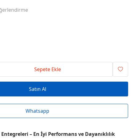
RİSİ ENTEGRELER
O SERİSİ ENTEGRELER
ğerlendirme
RİSİ ENTEGRELER
T SERİSİ ENTEGRELER
RİSİ ENTEGRELER
V SERİSİ ENTEGRELER
Sepete Ekle
Satın Al
Whatsapp
Entegreleri – En İyi Performans ve Dayanıklılık