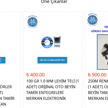
Öne Çıkanlar
₺ 400.00
₺ 900.00
100 GR 1.0 MM LEHİM TELİ (1
250M REN
ÖRLER
ADET) ORİJİNAL OTO BEYİN
(1 ADET) O
T)
TAMİR ENTEGRELERİ
BEYİN TAM
N TAMİR
MERKAN ELEKTRONİK
MERKAN E
KAN