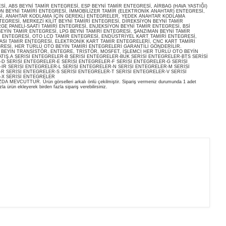
, ABS BEYNİ TAMİR ENTEGRESİ, ESP BEYNİ TAMİR ENTEGRESİ, AİRBAG (HAVA YASTIĞI)
ON BEYNİ TAMİRİ ENTEGRESİ, İMMOBİLİZER TAMİR (ELEKTRONİK ANAHTAR) ENTEGRESİ,
İ, ANAHTAR KODLAMA İÇİN GEREKLİ ENTEGRELER, YEDEK ANAHTAR KODLAMA
EGRESİ, MERKEZİ KİLİT BEYNİ TAMİRİ ENTEGRESİ, DİREKSİYON BEYNİ TAMİR
E PANELİ-SAATİ TAMİRİ ENTEGRESİ, ENJEKSİYON BEYNİ TAMİR ENTEGRESİ, BSİ
EYİN TAMİR ENTEGRESİ, LPG BEYNİ TAMİRİ ENTEGRESİ, ŞANZIMAN BEYNİ TAMİR
İ ENTEGRESİ, OTO LCD TAMİR ENTEGRESİ, ENDÜSTRİYEL KART TAMİRİ ENTEGRESİ,
ASI TAMİR ENTEGRESİ, ELEKTRONİK KART TAMİR ENTEGRELERİ, CNC KART TAMİRİ
RESİ, HER TÜRLÜ OTO BEYİN TAMİRİ ENTEGRELERİ GARANTİLİ GÖNDERİLİR.
O BEYİN TRANSİSTÖR, ENTEGRE, TRİSTÖR, MOSFET, İŞLEMCİ HER TÜRLÜ OTO BEYİN
ATIŞ.A SERİSİ ENTEGRELER-B SERİSİ ENTEGRELER-BUK SERİSİ ENTEGRELER-BTS SERİSİ
D SERİSİ ENTEGRELER-E SERİSİ ENTEGRELER-F SERİSİ ENTEGRELER-G SERİSİ
IR SERİSİ ENTEGRELER-L SERİSİ ENTEGRELER-N SERİSİ ENTEGRELER-M SERİSİ
R SERİSİ ENTEGRELER-S SERİSİ ENTEGRELER-T SERİSİ ENTEGRELER-V SERİSİ
-X SERİSİ ENTEGRELER
EVCUTTUR. Ürün görselleri arkalı önlü çekilmiştir. Sipariş vermeniz durumunda 1 adet
la ürün ekleyerek birden fazla sipariş verebilirsiniz.