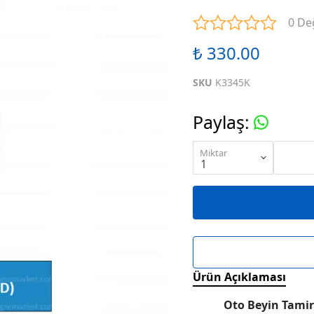
ENTEGRELER
M SERİSİ ENTEGRELER
N SE
0 De
₺ 330.00
ENTEGRELER
R SERİSİ ENTEGRELER
S SE
SKU
K3345K
ENTEGRELER
W SERİSİ ENTEGRELER
X SE
Paylaş
:
ENTEGRELER
KARIŞIK SERİ ENTEGRELER
Miktar
Ürün Açıklaması
Oto Beyin Tamir 