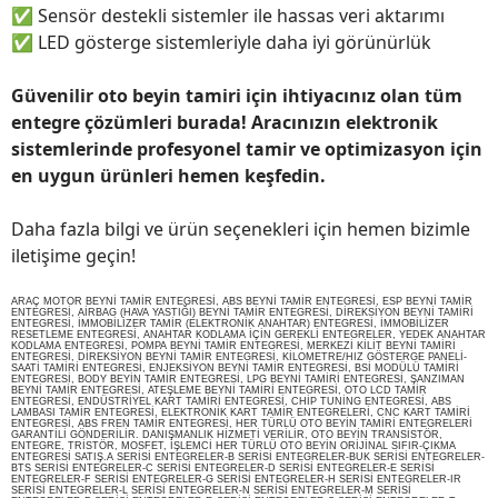
✅
Sensör destekli sistemler ile hassas veri aktarımı
✅
LED gösterge sistemleriyle daha iyi görünürlük
Güvenilir oto beyin tamiri için ihtiyacınız olan tüm
entegre çözümleri burada! Aracınızın elektronik
sistemlerinde profesyonel tamir ve optimizasyon için
en uygun ürünleri hemen keşfedin.
Daha fazla bilgi ve ürün seçenekleri için hemen bizimle
iletişime geçin!
ARAÇ MOTOR BEYNİ TAMİR ENTEGRESİ, ABS BEYNİ TAMİR ENTEGRESİ, ESP BEYNİ TAMİR
ENTEGRESİ, AİRBAG (HAVA YASTIĞI) BEYNİ TAMİR ENTEGRESİ, DİREKSİYON BEYNİ TAMİRİ
ENTEGRESİ, İMMOBİLİZER TAMİR (ELEKTRONİK ANAHTAR) ENTEGRESİ, İMMOBİLİZER
RESETLEME ENTEGRESİ, ANAHTAR KODLAMA İÇİN GEREKLİ ENTEGRELER, YEDEK ANAHTAR
KODLAMA ENTEGRESİ, POMPA BEYNİ TAMİR ENTEGRESİ, MERKEZİ KİLİT BEYNİ TAMİRİ
ENTEGRESİ, DİREKSİYON BEYNİ TAMİR ENTEGRESİ, KİLOMETRE/HIZ GÖSTERGE PANELİ-
SAATİ TAMİRİ ENTEGRESİ, ENJEKSİYON BEYNİ TAMİR ENTEGRESİ, BSİ MODÜLÜ TAMİRİ
ENTEGRESİ, BODY BEYİN TAMİR ENTEGRESİ, LPG BEYNİ TAMİRİ ENTEGRESİ, ŞANZIMAN
BEYNİ TAMİR ENTEGRESİ, ATEŞLEME BEYNİ TAMİRİ ENTEGRESİ, OTO LCD TAMİR
ENTEGRESİ, ENDÜSTRİYEL KART TAMİRİ ENTEGRESİ, CHİP TUNİNG ENTEGRESİ, ABS
LAMBASI TAMİR ENTEGRESİ, ELEKTRONİK KART TAMİR ENTEGRELERİ, CNC KART TAMİRİ
ENTEGRESİ, ABS FREN TAMİR ENTEGRESİ, HER TÜRLÜ OTO BEYİN TAMİRİ ENTEGRELERİ
GARANTİLİ GÖNDERİLİR. DANIŞMANLIK HİZMETİ VERİLİR, OTO BEYİN TRANSİSTÖR,
ENTEGRE, TRİSTÖR, MOSFET, İŞLEMCİ HER TÜRLÜ OTO BEYİN ORİJİNAL SIFIR-ÇIKMA
ENTEGRESİ SATIŞ.A SERİSİ ENTEGRELER-B SERİSİ ENTEGRELER-BUK SERİSİ ENTEGRELER-
BTS SERİSİ ENTEGRELER-C SERİSİ ENTEGRELER-D SERİSİ ENTEGRELER-E SERİSİ
ENTEGRELER-F SERİSİ ENTEGRELER-G SERİSİ ENTEGRELER-H SERİSİ ENTEGRELER-IR
SERİSİ ENTEGRELER-L SERİSİ ENTEGRELER-N SERİSİ ENTEGRELER-M SERİSİ