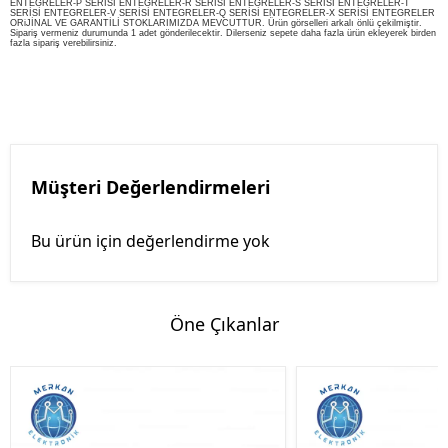
ENTEGRELER-P SERİSİ ENTEGRELER-R SERİSİ ENTEGRELER-S SERİSİ ENTEGRELER-T
SERİSİ ENTEGRELER-V SERİSİ ENTEGRELER-Q SERİSİ ENTEGRELER-X SERİSİ ENTEGRELER
ORiJİNAL VE GARANTİLİ STOKLARIMIZDA MEVCUTTUR. Ürün görselleri arkalı önlü çekilmiştir.
Sipariş vermeniz durumunda 1 adet gönderilecektir. Dilerseniz sepete daha fazla ürün ekleyerek birden
fazla sipariş verebilirsiniz.
Müşteri Değerlendirmeleri
Bu ürün için değerlendirme yok
Öne Çıkanlar