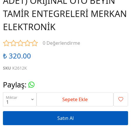
ADET) ORİJİNAL OTO BEYİN
TAMİR ENTEGRELERİ MERKAN
ELEKTRONİK
0 Değerlendirme
₺ 320.00
SKU
K2612K
Paylaş
:
Miktar
Sepete Ekle
Satın Al