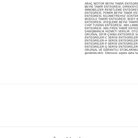
ARAÇ MOTOR BEYNİ TAMİR ENTEGRESİ
BEYNİ TAMİR ENTEGRESİ, DİREKSİY
İMMOBİLİZER RESETLEME ENTEGRES
ENTEGRESİ, POMPA BEYNİ TAMİR ENT
ENTEGRESİ, KİLOMETRE/HIZ GÖSTERG
MODÜLÜ TAMİRİ ENTEGRESİ, BODY B
ENTEGRESİ, ATEŞLEME BEYNİ TAMİR
CHİP TUNİNG ENTEGRESİ, ABS LAMB
ENTEGRESİ, ABS FREN TAMİR ENTEG
DANIŞMANLIK HİZMETİ VERİLİR, OT
ORİJİNAL SIFIR-ÇIKMA ENTEGRESİ S
ENTEGRELER-C SERİSİ ENTEGRELER-
ENTEGRELER-H SERİSİ ENTEGRELER-
ENTEGRELER-P SERİSİ ENTEGRELER-
ENTEGRELER-Q SERİSİ ENTEGRELER
ORiJİNAL VE GARANTİLİ STOKLARIMIZDA M
gönderilecektir. Dilerseniz sepete daha faz