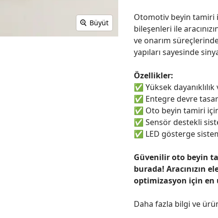
Otomotiv beyin tamiri i
Büyüt
bileşenleri ile aracınızı
ve onarım süreçlerinde
yapıları sayesinde sinya
Özellikler:
✅
Yüksek dayanıklılık
✅
Entegre devre tasar
✅
Oto beyin tamiri için
✅
Sensör destekli sist
✅
LED gösterge sistem
Güvenilir oto beyin t
burada! Aracınızın el
optimizasyon için en
Daha fazla bilgi ve ürü