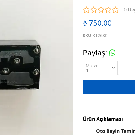
ENTEGRELER
M SERİSİ ENTEGRELER
N SE
0 De
₺ 750.00
ENTEGRELER
R SERİSİ ENTEGRELER
S SE
SKU
K1268K
ENTEGRELER
W SERİSİ ENTEGRELER
X SE
Paylaş
:
ENTEGRELER
KARIŞIK SERİ ENTEGRELER
Miktar
Ürün Açıklaması
Oto Beyin Tamir 