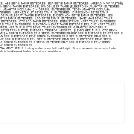
, ABS BEYNİ TAMİR ENTEGRESİ, ESP BEYNİ TAMİR ENTEGRESİ, AİRBAG (HAVA YASTIĞI)
ON BEYNİ TAMİRİ ENTEGRESİ, İMMOBİLİZER TAMİR (ELEKTRONİK ANAHTAR) ENTEGRESİ,
İ, ANAHTAR KODLAMA İÇİN GEREKLİ ENTEGRELER, YEDEK ANAHTAR KODLAMA
EGRESİ, MERKEZİ KİLİT BEYNİ TAMİRİ ENTEGRESİ, DİREKSİYON BEYNİ TAMİR
E PANELİ-SAATİ TAMİRİ ENTEGRESİ, ENJEKSİYON BEYNİ TAMİR ENTEGRESİ, BSİ
EYİN TAMİR ENTEGRESİ, LPG BEYNİ TAMİRİ ENTEGRESİ, ŞANZIMAN BEYNİ TAMİR
İ ENTEGRESİ, OTO LCD TAMİR ENTEGRESİ, ENDÜSTRİYEL KART TAMİRİ ENTEGRESİ,
ASI TAMİR ENTEGRESİ, ELEKTRONİK KART TAMİR ENTEGRELERİ, CNC KART TAMİRİ
RESİ, HER TÜRLÜ OTO BEYİN TAMİRİ ENTEGRELERİ GARANTİLİ GÖNDERİLİR.
O BEYİN TRANSİSTÖR, ENTEGRE, TRİSTÖR, MOSFET, İŞLEMCİ HER TÜRLÜ OTO BEYİN
ATIŞ.A SERİSİ ENTEGRELER-B SERİSİ ENTEGRELER-BUK SERİSİ ENTEGRELER-BTS SERİSİ
D SERİSİ ENTEGRELER-E SERİSİ ENTEGRELER-F SERİSİ ENTEGRELER-G SERİSİ
IR SERİSİ ENTEGRELER-L SERİSİ ENTEGRELER-N SERİSİ ENTEGRELER-M SERİSİ
R SERİSİ ENTEGRELER-S SERİSİ ENTEGRELER-T SERİSİ ENTEGRELER-V SERİSİ
-X SERİSİ ENTEGRELER
EVCUTTUR. Ürün görselleri arkalı önlü çekilmiştir. Sipariş vermeniz durumunda 1 adet
la ürün ekleyerek birden fazla sipariş verebilirsiniz.