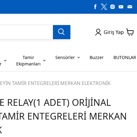
Giriş Yap
Tamir
Sensörler
Buzzer
BUTONLAR
r
Ekipmanları
H SERİSİ ENTEGRELER
on Dirençler
SENSÖRLER
C SERİSİ ENTEGRELER
LEDLER
 BEYİN TAMİR ENTEGRELERİ MERKAN ELEKTRONİK
E RELAY(1 ADET) ORİJİNAL
RİSİ ENTEGRELER
G SERİSİ ENTEGRELER
BUZZER
BUTONLAR
 TAMİR ENTEGRELERİ MERKAN
RİSİ ENTEGRELER
K SERİSİ ENTEGRELER
K