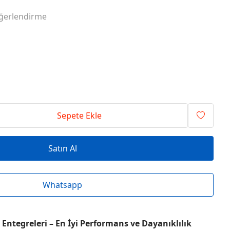
RİSİ ENTEGRELER
O SERİSİ ENTEGRELER
ğerlendirme
RİSİ ENTEGRELER
T SERİSİ ENTEGRELER
RİSİ ENTEGRELER
V SERİSİ ENTEGRELER
Sepete Ekle
Satın Al
Whatsapp
Entegreleri – En İyi Performans ve Dayanıklılık