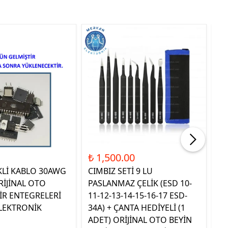
Tük
₺ 1,500.00
₺ 
KLİ KABLO 30AWG
CIMBIZ SETİ 9 LU
ST
RİJİNAL OTO
PASLANMAZ ÇELİK (ESD 10-
TE
İR ENTEGRELERİ
11-12-13-14-15-16-17 ESD-
OR
LEKTRONİK
34A) + ÇANTA HEDİYELİ (1
E
ADET) ORİJİNAL OTO BEYİN
EL