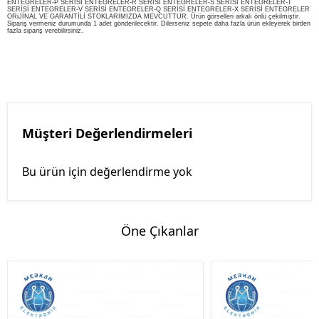
ENTEGRELER-P SERİSİ ENTEGRELER-R SERİSİ ENTEGRELER-S SERİSİ ENTEGRELER-T
SERİSİ ENTEGRELER-V SERİSİ ENTEGRELER-Q SERİSİ ENTEGRELER-X SERİSİ ENTEGRELER
ORiJİNAL VE GARANTİLİ STOKLARIMIZDA MEVCUTTUR. Ürün görselleri arkalı önlü çekilmiştir.
Sipariş vermeniz durumunda 1 adet gönderilecektir. Dilerseniz sepete daha fazla ürün ekleyerek birden
fazla sipariş verebilirsiniz.
Müşteri Değerlendirmeleri
Bu ürün için değerlendirme yok
Öne Çıkanlar