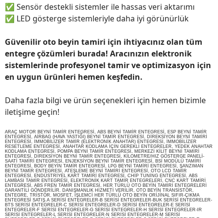
✅
Sensör destekli sistemler ile hassas veri aktarımı
✅
LED gösterge sistemleriyle daha iyi görünürlük
Güvenilir oto beyin tamiri için ihtiyacınız olan tüm
entegre çözümleri burada! Aracınızın elektronik
sistemlerinde profesyonel tamir ve optimizasyon için
en uygun ürünleri hemen keşfedin.
Daha fazla bilgi ve ürün seçenekleri için hemen bizimle
iletişime geçin!
ARAÇ MOTOR BEYNİ TAMİR ENTEGRESİ, ABS BEYNİ TAMİR ENTEGRESİ, ESP BEYNİ TAMİR
ENTEGRESİ, AİRBAG (HAVA YASTIĞI) BEYNİ TAMİR ENTEGRESİ, DİREKSİYON BEYNİ TAMİRİ
ENTEGRESİ, İMMOBİLİZER TAMİR (ELEKTRONİK ANAHTAR) ENTEGRESİ, İMMOBİLİZER
RESETLEME ENTEGRESİ, ANAHTAR KODLAMA İÇİN GEREKLİ ENTEGRELER, YEDEK ANAHTAR
KODLAMA ENTEGRESİ, POMPA BEYNİ TAMİR ENTEGRESİ, MERKEZİ KİLİT BEYNİ TAMİRİ
ENTEGRESİ, DİREKSİYON BEYNİ TAMİR ENTEGRESİ, KİLOMETRE/HIZ GÖSTERGE PANELİ-
SAATİ TAMİRİ ENTEGRESİ, ENJEKSİYON BEYNİ TAMİR ENTEGRESİ, BSİ MODÜLÜ TAMİRİ
ENTEGRESİ, BODY BEYİN TAMİR ENTEGRESİ, LPG BEYNİ TAMİRİ ENTEGRESİ, ŞANZIMAN
BEYNİ TAMİR ENTEGRESİ, ATEŞLEME BEYNİ TAMİRİ ENTEGRESİ, OTO LCD TAMİR
ENTEGRESİ, ENDÜSTRİYEL KART TAMİRİ ENTEGRESİ, CHİP TUNİNG ENTEGRESİ, ABS
LAMBASI TAMİR ENTEGRESİ, ELEKTRONİK KART TAMİR ENTEGRELERİ, CNC KART TAMİRİ
ENTEGRESİ, ABS FREN TAMİR ENTEGRESİ, HER TÜRLÜ OTO BEYİN TAMİRİ ENTEGRELERİ
GARANTİLİ GÖNDERİLİR. DANIŞMANLIK HİZMETİ VERİLİR, OTO BEYİN TRANSİSTÖR,
ENTEGRE, TRİSTÖR, MOSFET, İŞLEMCİ HER TÜRLÜ OTO BEYİN ORİJİNAL SIFIR-ÇIKMA
ENTEGRESİ SATIŞ.A SERİSİ ENTEGRELER-B SERİSİ ENTEGRELER-BUK SERİSİ ENTEGRELER-
BTS SERİSİ ENTEGRELER-C SERİSİ ENTEGRELER-D SERİSİ ENTEGRELER-E SERİSİ
ENTEGRELER-F SERİSİ ENTEGRELER-G SERİSİ ENTEGRELER-H SERİSİ ENTEGRELER-IR
SERİSİ ENTEGRELER-L SERİSİ ENTEGRELER-N SERİSİ ENTEGRELER-M SERİSİ