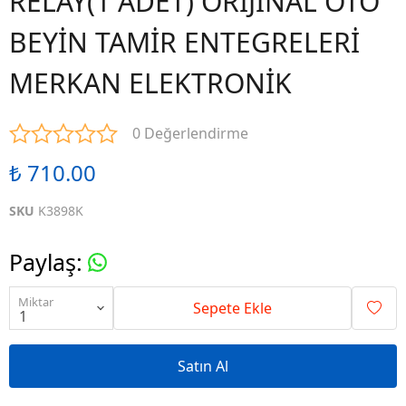
RELAY(1 ADET) ORİJİNAL OTO
BEYİN TAMİR ENTEGRELERİ
MERKAN ELEKTRONİK
0 Değerlendirme
₺ 710.00
SKU
K3898K
Paylaş
:
Miktar
Sepete Ekle
Satın Al