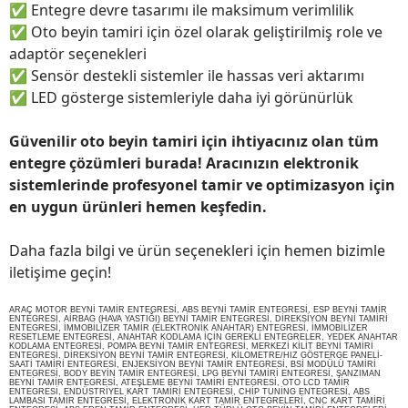
✅
Entegre devre tasarımı ile maksimum verimlilik
✅
Oto beyin tamiri için özel olarak geliştirilmiş role ve
adaptör seçenekleri
✅
Sensör destekli sistemler ile hassas veri aktarımı
✅
LED gösterge sistemleriyle daha iyi görünürlük
Güvenilir oto beyin tamiri için ihtiyacınız olan tüm
entegre çözümleri burada! Aracınızın elektronik
sistemlerinde profesyonel tamir ve optimizasyon için
en uygun ürünleri hemen keşfedin.
Daha fazla bilgi ve ürün seçenekleri için hemen bizimle
iletişime geçin!
ARAÇ MOTOR BEYNİ TAMİR ENTEGRESİ, ABS BEYNİ TAMİR ENTEGRESİ, ESP BEYNİ TAMİR
ENTEGRESİ, AİRBAG (HAVA YASTIĞI) BEYNİ TAMİR ENTEGRESİ, DİREKSİYON BEYNİ TAMİRİ
ENTEGRESİ, İMMOBİLİZER TAMİR (ELEKTRONİK ANAHTAR) ENTEGRESİ, İMMOBİLİZER
RESETLEME ENTEGRESİ, ANAHTAR KODLAMA İÇİN GEREKLİ ENTEGRELER, YEDEK ANAHTAR
KODLAMA ENTEGRESİ, POMPA BEYNİ TAMİR ENTEGRESİ, MERKEZİ KİLİT BEYNİ TAMİRİ
ENTEGRESİ, DİREKSİYON BEYNİ TAMİR ENTEGRESİ, KİLOMETRE/HIZ GÖSTERGE PANELİ-
SAATİ TAMİRİ ENTEGRESİ, ENJEKSİYON BEYNİ TAMİR ENTEGRESİ, BSİ MODÜLÜ TAMİRİ
ENTEGRESİ, BODY BEYİN TAMİR ENTEGRESİ, LPG BEYNİ TAMİRİ ENTEGRESİ, ŞANZIMAN
BEYNİ TAMİR ENTEGRESİ, ATEŞLEME BEYNİ TAMİRİ ENTEGRESİ, OTO LCD TAMİR
ENTEGRESİ, ENDÜSTRİYEL KART TAMİRİ ENTEGRESİ, CHİP TUNİNG ENTEGRESİ, ABS
LAMBASI TAMİR ENTEGRESİ, ELEKTRONİK KART TAMİR ENTEGRELERİ, CNC KART TAMİRİ