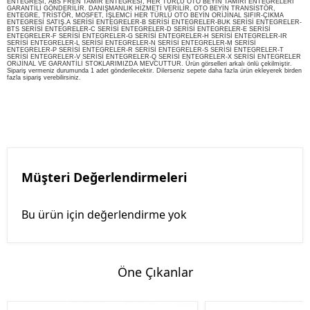
ENTEGRESİ, ABS FREN TAMİR ENTEGRESİ, HER TÜRLÜ OTO BEYİN TAMİRİ ENTEGRELERİ
GARANTİLİ GÖNDERİLİR. DANIŞMANLIK HİZMETİ VERİLİR, OTO BEYİN TRANSİSTÖR,
ENTEGRE, TRİSTÖR, MOSFET, İŞLEMCİ HER TÜRLÜ OTO BEYİN ORİJİNAL SIFIR-ÇIKMA
ENTEGRESİ SATIŞ.A SERİSİ ENTEGRELER-B SERİSİ ENTEGRELER-BUK SERİSİ ENTEGRELER-
BTS SERİSİ ENTEGRELER-C SERİSİ ENTEGRELER-D SERİSİ ENTEGRELER-E SERİSİ
ENTEGRELER-F SERİSİ ENTEGRELER-G SERİSİ ENTEGRELER-H SERİSİ ENTEGRELER-IR
SERİSİ ENTEGRELER-L SERİSİ ENTEGRELER-N SERİSİ ENTEGRELER-M SERİSİ
ENTEGRELER-P SERİSİ ENTEGRELER-R SERİSİ ENTEGRELER-S SERİSİ ENTEGRELER-T
SERİSİ ENTEGRELER-V SERİSİ ENTEGRELER-Q SERİSİ ENTEGRELER-X SERİSİ ENTEGRELER
ORiJİNAL VE GARANTİLİ STOKLARIMIZDA MEVCUTTUR. Ürün görselleri arkalı önlü çekilmiştir.
Sipariş vermeniz durumunda 1 adet gönderilecektir. Dilerseniz sepete daha fazla ürün ekleyerek birden
fazla sipariş verebilirsiniz.
Müşteri Değerlendirmeleri
Bu ürün için değerlendirme yok
Öne Çıkanlar