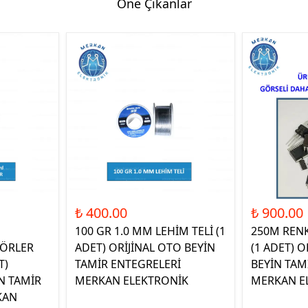
Öne Çıkanlar
₺ 400.00
₺ 900.00
100 GR 1.0 MM LEHİM TELİ (1
250M REN
ÖRLER
ADET) ORİJİNAL OTO BEYİN
(1 ADET) O
T)
TAMİR ENTEGRELERİ
BEYİN TAM
N TAMİR
MERKAN ELEKTRONİK
MERKAN E
KAN