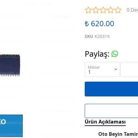
ENTEGRELER
M SERİSİ ENTEGRELER
N SE
0 De
₺ 620.00
ENTEGRELER
R SERİSİ ENTEGRELER
S SE
SKU
K2631K
ENTEGRELER
W SERİSİ ENTEGRELER
X SE
Paylaş
:
ENTEGRELER
KARIŞIK SERİ ENTEGRELER
Miktar
Ürün Açıklaması
Oto Beyin Tamir 