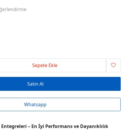
RİSİ ENTEGRELER
O SERİSİ ENTEGRELER
ğerlendirme
RİSİ ENTEGRELER
T SERİSİ ENTEGRELER
RİSİ ENTEGRELER
V SERİSİ ENTEGRELER
Sepete Ekle
Satın Al
Whatsapp
Entegreleri – En İyi Performans ve Dayanıklılık