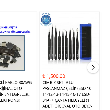
Tük
₺ 1,500.00
₺ 
KLİ KABLO 30AWG
CIMBIZ SETİ 9 LU
ST
RİJİNAL OTO
PASLANMAZ ÇELİK (ESD 10-
TE
İR ENTEGRELERİ
11-12-13-14-15-16-17 ESD-
OR
LEKTRONİK
34A) + ÇANTA HEDİYELİ (1
E
ADET) ORİJİNAL OTO BEYİN
EL