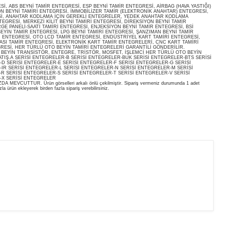
, ABS BEYNİ TAMİR ENTEGRESİ, ESP BEYNİ TAMİR ENTEGRESİ, AİRBAG (HAVA YASTIĞI)
ON BEYNİ TAMİRİ ENTEGRESİ, İMMOBİLİZER TAMİR (ELEKTRONİK ANAHTAR) ENTEGRESİ,
İ, ANAHTAR KODLAMA İÇİN GEREKLİ ENTEGRELER, YEDEK ANAHTAR KODLAMA
EGRESİ, MERKEZİ KİLİT BEYNİ TAMİRİ ENTEGRESİ, DİREKSİYON BEYNİ TAMİR
E PANELİ-SAATİ TAMİRİ ENTEGRESİ, ENJEKSİYON BEYNİ TAMİR ENTEGRESİ, BSİ
EYİN TAMİR ENTEGRESİ, LPG BEYNİ TAMİRİ ENTEGRESİ, ŞANZIMAN BEYNİ TAMİR
İ ENTEGRESİ, OTO LCD TAMİR ENTEGRESİ, ENDÜSTRİYEL KART TAMİRİ ENTEGRESİ,
ASI TAMİR ENTEGRESİ, ELEKTRONİK KART TAMİR ENTEGRELERİ, CNC KART TAMİRİ
RESİ, HER TÜRLÜ OTO BEYİN TAMİRİ ENTEGRELERİ GARANTİLİ GÖNDERİLİR.
O BEYİN TRANSİSTÖR, ENTEGRE, TRİSTÖR, MOSFET, İŞLEMCİ HER TÜRLÜ OTO BEYİN
ATIŞ.A SERİSİ ENTEGRELER-B SERİSİ ENTEGRELER-BUK SERİSİ ENTEGRELER-BTS SERİSİ
D SERİSİ ENTEGRELER-E SERİSİ ENTEGRELER-F SERİSİ ENTEGRELER-G SERİSİ
IR SERİSİ ENTEGRELER-L SERİSİ ENTEGRELER-N SERİSİ ENTEGRELER-M SERİSİ
R SERİSİ ENTEGRELER-S SERİSİ ENTEGRELER-T SERİSİ ENTEGRELER-V SERİSİ
-X SERİSİ ENTEGRELER
EVCUTTUR. Ürün görselleri arkalı önlü çekilmiştir. Sipariş vermeniz durumunda 1 adet
la ürün ekleyerek birden fazla sipariş verebilirsiniz.