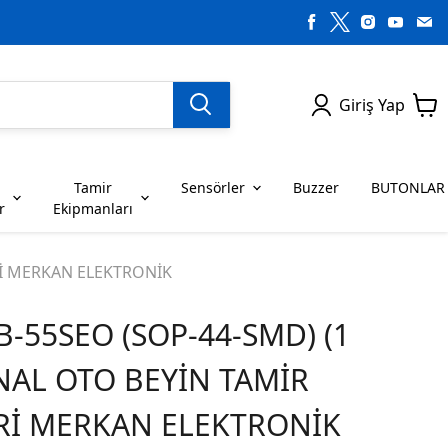
Giriş Yap
Tamir
Sensörler
Buzzer
BUTONLAR
r
Ekipmanları
H SERİSİ ENTEGRELER
on Dirençler
SENSÖRLER
C SERİSİ ENTEGRELER
LEDLER
Rİ MERKAN ELEKTRONİK
-55SEO (SOP-44-SMD) (1
RİSİ ENTEGRELER
G SERİSİ ENTEGRELER
BUZZER
BUTONLAR
İNAL OTO BEYİN TAMİR
RİSİ ENTEGRELER
K SERİSİ ENTEGRELER
Rİ MERKAN ELEKTRONİK