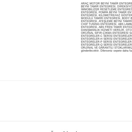
ARAÇ MOTOR BEYNİ TAMİR ENTEGRESİ
BEYNİ TAMİR ENTEGRESİ, DİREKSİY
İMMOBİLİZER RESETLEME ENTEGRES
ENTEGRESİ, POMPA BEYNİ TAMİR ENT
ENTEGRESİ, KİLOMETRE/HIZ GÖSTERG
MODÜLÜ TAMİRİ ENTEGRESİ, BODY B
ENTEGRESİ, ATEŞLEME BEYNİ TAMİR
CHİP TUNİNG ENTEGRESİ, ABS LAMB
ENTEGRESİ, ABS FREN TAMİR ENTEG
DANIŞMANLIK HİZMETİ VERİLİR, OT
ORİJİNAL SIFIR-ÇIKMA ENTEGRESİ S
ENTEGRELER-C SERİSİ ENTEGRELER-
ENTEGRELER-H SERİSİ ENTEGRELER-
ENTEGRELER-P SERİSİ ENTEGRELER-
ENTEGRELER-Q SERİSİ ENTEGRELER
ORiJİNAL VE GARANTİLİ STOKLARIMIZDA M
gönderilecektir. Dilerseniz sepete daha faz