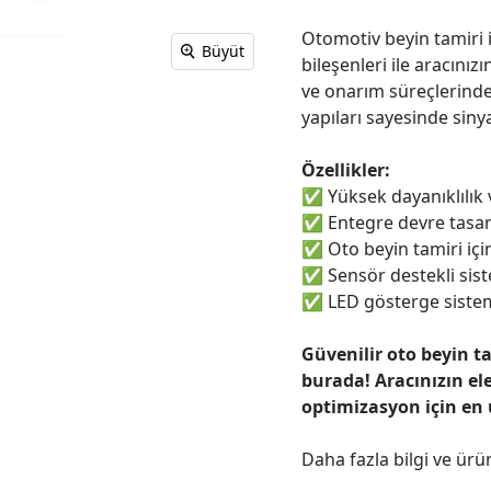
Otomotiv beyin tamiri i
Büyüt
bileşenleri ile aracınızı
ve onarım süreçlerinde
yapıları sayesinde sinya
Özellikler:
✅
Yüksek dayanıklılık
✅
Entegre devre tasar
✅
Oto beyin tamiri için
✅
Sensör destekli sist
✅
LED gösterge sistem
Güvenilir oto beyin t
burada! Aracınızın el
optimizasyon için en
Daha fazla bilgi ve ürü