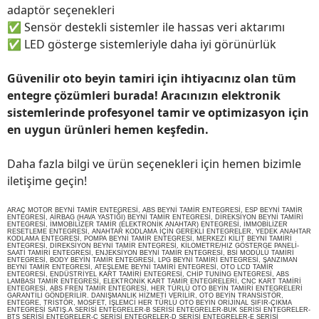
adaptör seçenekleri
✅
Sensör destekli sistemler ile hassas veri aktarımı
✅
LED gösterge sistemleriyle daha iyi görünürlük
Güvenilir oto beyin tamiri için ihtiyacınız olan tüm
entegre çözümleri burada! Aracınızın elektronik
sistemlerinde profesyonel tamir ve optimizasyon için
en uygun ürünleri hemen keşfedin.
Daha fazla bilgi ve ürün seçenekleri için hemen bizimle
iletişime geçin!
ARAÇ MOTOR BEYNİ TAMİR ENTEGRESİ, ABS BEYNİ TAMİR ENTEGRESİ, ESP BEYNİ TAMİR
ENTEGRESİ, AİRBAG (HAVA YASTIĞI) BEYNİ TAMİR ENTEGRESİ, DİREKSİYON BEYNİ TAMİRİ
ENTEGRESİ, İMMOBİLİZER TAMİR (ELEKTRONİK ANAHTAR) ENTEGRESİ, İMMOBİLİZER
RESETLEME ENTEGRESİ, ANAHTAR KODLAMA İÇİN GEREKLİ ENTEGRELER, YEDEK ANAHTAR
KODLAMA ENTEGRESİ, POMPA BEYNİ TAMİR ENTEGRESİ, MERKEZİ KİLİT BEYNİ TAMİRİ
ENTEGRESİ, DİREKSİYON BEYNİ TAMİR ENTEGRESİ, KİLOMETRE/HIZ GÖSTERGE PANELİ-
SAATİ TAMİRİ ENTEGRESİ, ENJEKSİYON BEYNİ TAMİR ENTEGRESİ, BSİ MODÜLÜ TAMİRİ
ENTEGRESİ, BODY BEYİN TAMİR ENTEGRESİ, LPG BEYNİ TAMİRİ ENTEGRESİ, ŞANZIMAN
BEYNİ TAMİR ENTEGRESİ, ATEŞLEME BEYNİ TAMİRİ ENTEGRESİ, OTO LCD TAMİR
ENTEGRESİ, ENDÜSTRİYEL KART TAMİRİ ENTEGRESİ, CHİP TUNİNG ENTEGRESİ, ABS
LAMBASI TAMİR ENTEGRESİ, ELEKTRONİK KART TAMİR ENTEGRELERİ, CNC KART TAMİRİ
ENTEGRESİ, ABS FREN TAMİR ENTEGRESİ, HER TÜRLÜ OTO BEYİN TAMİRİ ENTEGRELERİ
GARANTİLİ GÖNDERİLİR. DANIŞMANLIK HİZMETİ VERİLİR, OTO BEYİN TRANSİSTÖR,
ENTEGRE, TRİSTÖR, MOSFET, İŞLEMCİ HER TÜRLÜ OTO BEYİN ORİJİNAL SIFIR-ÇIKMA
ENTEGRESİ SATIŞ.A SERİSİ ENTEGRELER-B SERİSİ ENTEGRELER-BUK SERİSİ ENTEGRELER-
BTS SERİSİ ENTEGRELER-C SERİSİ ENTEGRELER-D SERİSİ ENTEGRELER-E SERİSİ