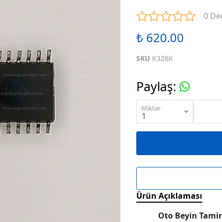
ENTEGRELER
M SERİSİ ENTEGRELER
N SE
0 De
₺ 620.00
ENTEGRELER
R SERİSİ ENTEGRELER
S SE
SKU
K326K
ENTEGRELER
W SERİSİ ENTEGRELER
X SE
Paylaş
:
ENTEGRELER
KARIŞIK SERİ ENTEGRELER
Miktar
Ürün Açıklaması
Oto Beyin Tamir 