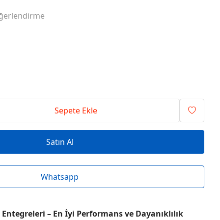
RİSİ ENTEGRELER
O SERİSİ ENTEGRELER
ğerlendirme
RİSİ ENTEGRELER
T SERİSİ ENTEGRELER
RİSİ ENTEGRELER
V SERİSİ ENTEGRELER
Sepete Ekle
Satın Al
Whatsapp
Entegreleri – En İyi Performans ve Dayanıklılık