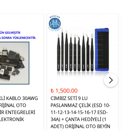
Tük
₺ 1,500.00
₺ 
KLİ KABLO 30AWG
CIMBIZ SETİ 9 LU
ST
RİJİNAL OTO
PASLANMAZ ÇELİK (ESD 10-
TE
İR ENTEGRELERİ
11-12-13-14-15-16-17 ESD-
OR
LEKTRONİK
34A) + ÇANTA HEDİYELİ (1
E
ADET) ORİJİNAL OTO BEYİN
EL