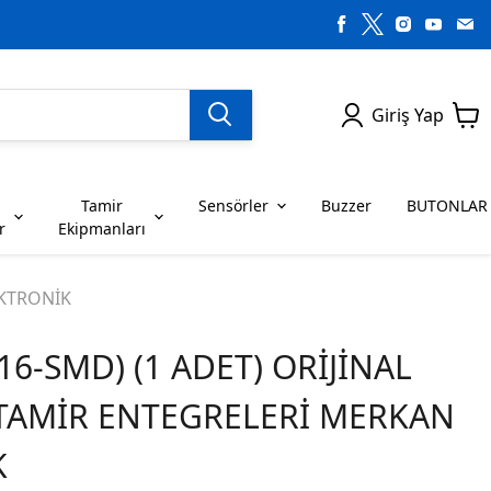
Giriş Yap
Tamir
Sensörler
Buzzer
BUTONLAR
r
Ekipmanları
H SERİSİ ENTEGRELER
on Dirençler
SENSÖRLER
C SERİSİ ENTEGRELER
LEDLER
EKTRONİK
16-SMD) (1 ADET) ORİJİNAL
RİSİ ENTEGRELER
G SERİSİ ENTEGRELER
BUZZER
BUTONLAR
 TAMİR ENTEGRELERİ MERKAN
RİSİ ENTEGRELER
K SERİSİ ENTEGRELER
K