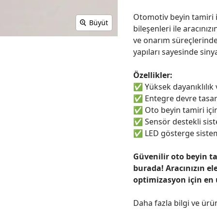
Otomotiv beyin tamiri i
Büyüt
bileşenleri ile aracınızı
ve onarım süreçlerinde
yapıları sayesinde sinya
Özellikler:
✅
Yüksek dayanıklılık
✅
Entegre devre tasar
✅
Oto beyin tamiri için
✅
Sensör destekli sist
✅
LED gösterge sistem
Güvenilir oto beyin t
burada! Aracınızın el
optimizasyon için en
Daha fazla bilgi ve ürü