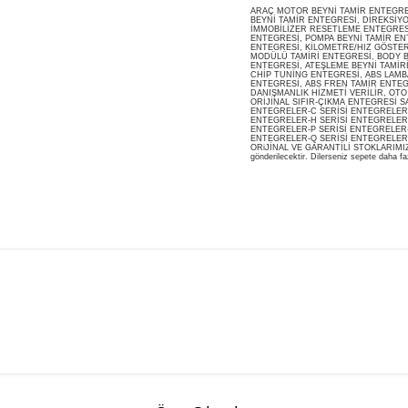
ARAÇ MOTOR BEYNİ TAMİR ENTEGRESİ
BEYNİ TAMİR ENTEGRESİ, DİREKSİY
İMMOBİLİZER RESETLEME ENTEGRES
ENTEGRESİ, POMPA BEYNİ TAMİR ENT
ENTEGRESİ, KİLOMETRE/HIZ GÖSTERG
MODÜLÜ TAMİRİ ENTEGRESİ, BODY B
ENTEGRESİ, ATEŞLEME BEYNİ TAMİR
CHİP TUNİNG ENTEGRESİ, ABS LAMB
ENTEGRESİ, ABS FREN TAMİR ENTEG
DANIŞMANLIK HİZMETİ VERİLİR, OT
ORİJİNAL SIFIR-ÇIKMA ENTEGRESİ S
ENTEGRELER-C SERİSİ ENTEGRELER-
ENTEGRELER-H SERİSİ ENTEGRELER-
ENTEGRELER-P SERİSİ ENTEGRELER-
ENTEGRELER-Q SERİSİ ENTEGRELER
ORiJİNAL VE GARANTİLİ STOKLARIMIZDA M
gönderilecektir. Dilerseniz sepete daha faz