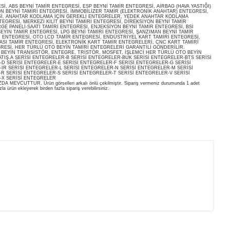
, ABS BEYNİ TAMİR ENTEGRESİ, ESP BEYNİ TAMİR ENTEGRESİ, AİRBAG (HAVA YASTIĞI)
ON BEYNİ TAMİRİ ENTEGRESİ, İMMOBİLİZER TAMİR (ELEKTRONİK ANAHTAR) ENTEGRESİ,
İ, ANAHTAR KODLAMA İÇİN GEREKLİ ENTEGRELER, YEDEK ANAHTAR KODLAMA
EGRESİ, MERKEZİ KİLİT BEYNİ TAMİRİ ENTEGRESİ, DİREKSİYON BEYNİ TAMİR
E PANELİ-SAATİ TAMİRİ ENTEGRESİ, ENJEKSİYON BEYNİ TAMİR ENTEGRESİ, BSİ
EYİN TAMİR ENTEGRESİ, LPG BEYNİ TAMİRİ ENTEGRESİ, ŞANZIMAN BEYNİ TAMİR
İ ENTEGRESİ, OTO LCD TAMİR ENTEGRESİ, ENDÜSTRİYEL KART TAMİRİ ENTEGRESİ,
ASI TAMİR ENTEGRESİ, ELEKTRONİK KART TAMİR ENTEGRELERİ, CNC KART TAMİRİ
RESİ, HER TÜRLÜ OTO BEYİN TAMİRİ ENTEGRELERİ GARANTİLİ GÖNDERİLİR.
O BEYİN TRANSİSTÖR, ENTEGRE, TRİSTÖR, MOSFET, İŞLEMCİ HER TÜRLÜ OTO BEYİN
ATIŞ.A SERİSİ ENTEGRELER-B SERİSİ ENTEGRELER-BUK SERİSİ ENTEGRELER-BTS SERİSİ
D SERİSİ ENTEGRELER-E SERİSİ ENTEGRELER-F SERİSİ ENTEGRELER-G SERİSİ
IR SERİSİ ENTEGRELER-L SERİSİ ENTEGRELER-N SERİSİ ENTEGRELER-M SERİSİ
R SERİSİ ENTEGRELER-S SERİSİ ENTEGRELER-T SERİSİ ENTEGRELER-V SERİSİ
-X SERİSİ ENTEGRELER
EVCUTTUR. Ürün görselleri arkalı önlü çekilmiştir. Sipariş vermeniz durumunda 1 adet
la ürün ekleyerek birden fazla sipariş verebilirsiniz.