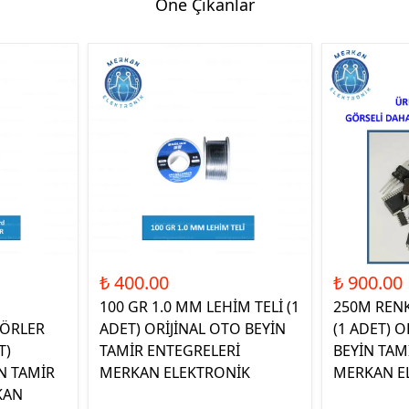
Öne Çıkanlar
₺ 400.00
₺ 900.00
100 GR 1.0 MM LEHİM TELİ (1
250M REN
ÖRLER
ADET) ORİJİNAL OTO BEYİN
(1 ADET) O
T)
TAMİR ENTEGRELERİ
BEYİN TAM
N TAMİR
MERKAN ELEKTRONİK
MERKAN E
KAN