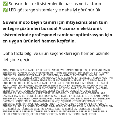
✅
Sensör destekli sistemler ile hassas veri aktarımı
✅
LED gösterge sistemleriyle daha iyi görünürlük
Güvenilir oto beyin tamiri için ihtiyacınız olan tüm
entegre çözümleri burada! Aracınızın elektronik
sistemlerinde profesyonel tamir ve optimizasyon için
en uygun ürünleri hemen keşfedin.
Daha fazla bilgi ve ürün seçenekleri için hemen bizimle
iletişime geçin!
ARAÇ MOTOR BEYNİ TAMİR ENTEGRESİ, ABS BEYNİ TAMİR ENTEGRESİ, ESP BEYNİ TAMİR
ENTEGRESİ, AİRBAG (HAVA YASTIĞI) BEYNİ TAMİR ENTEGRESİ, DİREKSİYON BEYNİ TAMİRİ
ENTEGRESİ, İMMOBİLİZER TAMİR (ELEKTRONİK ANAHTAR) ENTEGRESİ, İMMOBİLİZER
RESETLEME ENTEGRESİ, ANAHTAR KODLAMA İÇİN GEREKLİ ENTEGRELER, YEDEK ANAHTAR
KODLAMA ENTEGRESİ, POMPA BEYNİ TAMİR ENTEGRESİ, MERKEZİ KİLİT BEYNİ TAMİRİ
ENTEGRESİ, DİREKSİYON BEYNİ TAMİR ENTEGRESİ, KİLOMETRE/HIZ GÖSTERGE PANELİ-
SAATİ TAMİRİ ENTEGRESİ, ENJEKSİYON BEYNİ TAMİR ENTEGRESİ, BSİ MODÜLÜ TAMİRİ
ENTEGRESİ, BODY BEYİN TAMİR ENTEGRESİ, LPG BEYNİ TAMİRİ ENTEGRESİ, ŞANZIMAN
BEYNİ TAMİR ENTEGRESİ, ATEŞLEME BEYNİ TAMİRİ ENTEGRESİ, OTO LCD TAMİR
ENTEGRESİ, ENDÜSTRİYEL KART TAMİRİ ENTEGRESİ, CHİP TUNİNG ENTEGRESİ, ABS
LAMBASI TAMİR ENTEGRESİ, ELEKTRONİK KART TAMİR ENTEGRELERİ, CNC KART TAMİRİ
ENTEGRESİ, ABS FREN TAMİR ENTEGRESİ, HER TÜRLÜ OTO BEYİN TAMİRİ ENTEGRELERİ
GARANTİLİ GÖNDERİLİR. DANIŞMANLIK HİZMETİ VERİLİR, OTO BEYİN TRANSİSTÖR,
ENTEGRE, TRİSTÖR, MOSFET, İŞLEMCİ HER TÜRLÜ OTO BEYİN ORİJİNAL SIFIR-ÇIKMA
ENTEGRESİ SATIŞ.A SERİSİ ENTEGRELER-B SERİSİ ENTEGRELER-BUK SERİSİ ENTEGRELER-
BTS SERİSİ ENTEGRELER-C SERİSİ ENTEGRELER-D SERİSİ ENTEGRELER-E SERİSİ
ENTEGRELER-F SERİSİ ENTEGRELER-G SERİSİ ENTEGRELER-H SERİSİ ENTEGRELER-IR
SERİSİ ENTEGRELER-L SERİSİ ENTEGRELER-N SERİSİ ENTEGRELER-M SERİSİ