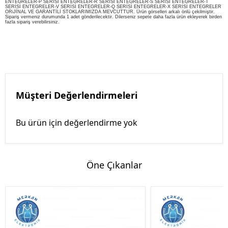
ENTEGRELER-P SERİSİ ENTEGRELER-R SERİSİ ENTEGRELER-S SERİSİ ENTEGRELER-T
SERİSİ ENTEGRELER-V SERİSİ ENTEGRELER-Q SERİSİ ENTEGRELER-X SERİSİ ENTEGRELER
ORiJİNAL VE GARANTİLİ STOKLARIMIZDA MEVCUTTUR. Ürün görselleri arkalı önlü çekilmiştir.
Sipariş vermeniz durumunda 1 adet gönderilecektir. Dilerseniz sepete daha fazla ürün ekleyerek birden
fazla sipariş verebilirsiniz.
Müşteri Değerlendirmeleri
Bu ürün için değerlendirme yok
Öne Çıkanlar