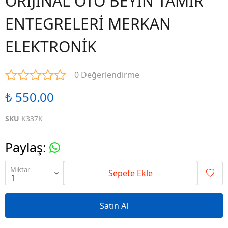
ORİJİNAL OTO BEYİN TAMİR
ENTEGRELERİ MERKAN
ELEKTRONİK
0 Değerlendirme
₺ 550.00
SKU
K337K
Paylaş
:
Miktar
Sepete Ekle
Satın Al