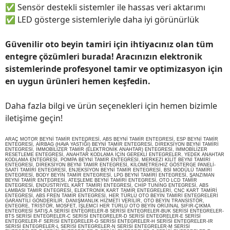
✅
Sensör destekli sistemler ile hassas veri aktarımı
✅
LED gösterge sistemleriyle daha iyi görünürlük
Güvenilir oto beyin tamiri için ihtiyacınız olan tüm
entegre çözümleri burada! Aracınızın elektronik
sistemlerinde profesyonel tamir ve optimizasyon için
en uygun ürünleri hemen keşfedin.
Daha fazla bilgi ve ürün seçenekleri için hemen bizimle
iletişime geçin!
ARAÇ MOTOR BEYNİ TAMİR ENTEGRESİ, ABS BEYNİ TAMİR ENTEGRESİ, ESP BEYNİ TAMİR
ENTEGRESİ, AİRBAG (HAVA YASTIĞI) BEYNİ TAMİR ENTEGRESİ, DİREKSİYON BEYNİ TAMİRİ
ENTEGRESİ, İMMOBİLİZER TAMİR (ELEKTRONİK ANAHTAR) ENTEGRESİ, İMMOBİLİZER
RESETLEME ENTEGRESİ, ANAHTAR KODLAMA İÇİN GEREKLİ ENTEGRELER, YEDEK ANAHTAR
KODLAMA ENTEGRESİ, POMPA BEYNİ TAMİR ENTEGRESİ, MERKEZİ KİLİT BEYNİ TAMİRİ
ENTEGRESİ, DİREKSİYON BEYNİ TAMİR ENTEGRESİ, KİLOMETRE/HIZ GÖSTERGE PANELİ-
SAATİ TAMİRİ ENTEGRESİ, ENJEKSİYON BEYNİ TAMİR ENTEGRESİ, BSİ MODÜLÜ TAMİRİ
ENTEGRESİ, BODY BEYİN TAMİR ENTEGRESİ, LPG BEYNİ TAMİRİ ENTEGRESİ, ŞANZIMAN
BEYNİ TAMİR ENTEGRESİ, ATEŞLEME BEYNİ TAMİRİ ENTEGRESİ, OTO LCD TAMİR
ENTEGRESİ, ENDÜSTRİYEL KART TAMİRİ ENTEGRESİ, CHİP TUNİNG ENTEGRESİ, ABS
LAMBASI TAMİR ENTEGRESİ, ELEKTRONİK KART TAMİR ENTEGRELERİ, CNC KART TAMİRİ
ENTEGRESİ, ABS FREN TAMİR ENTEGRESİ, HER TÜRLÜ OTO BEYİN TAMİRİ ENTEGRELERİ
GARANTİLİ GÖNDERİLİR. DANIŞMANLIK HİZMETİ VERİLİR, OTO BEYİN TRANSİSTÖR,
ENTEGRE, TRİSTÖR, MOSFET, İŞLEMCİ HER TÜRLÜ OTO BEYİN ORİJİNAL SIFIR-ÇIKMA
ENTEGRESİ SATIŞ.A SERİSİ ENTEGRELER-B SERİSİ ENTEGRELER-BUK SERİSİ ENTEGRELER-
BTS SERİSİ ENTEGRELER-C SERİSİ ENTEGRELER-D SERİSİ ENTEGRELER-E SERİSİ
ENTEGRELER-F SERİSİ ENTEGRELER-G SERİSİ ENTEGRELER-H SERİSİ ENTEGRELER-IR
SERİSİ ENTEGRELER-L SERİSİ ENTEGRELER-N SERİSİ ENTEGRELER-M SERİSİ