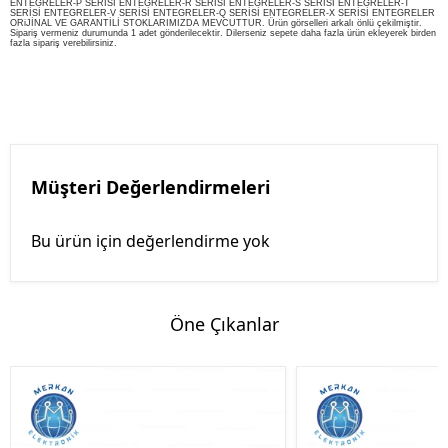
ENTEGRELER-P SERİSİ ENTEGRELER-R SERİSİ ENTEGRELER-S SERİSİ ENTEGRELER-T
SERİSİ ENTEGRELER-V SERİSİ ENTEGRELER-Q SERİSİ ENTEGRELER-X SERİSİ ENTEGRELER
ORiJİNAL VE GARANTİLİ STOKLARIMIZDA MEVCUTTUR. Ürün görselleri arkalı önlü çekilmiştir.
Sipariş vermeniz durumunda 1 adet gönderilecektir. Dilerseniz sepete daha fazla ürün ekleyerek birden
fazla sipariş verebilirsiniz.
Müşteri Değerlendirmeleri
Bu ürün için değerlendirme yok
Öne Çıkanlar