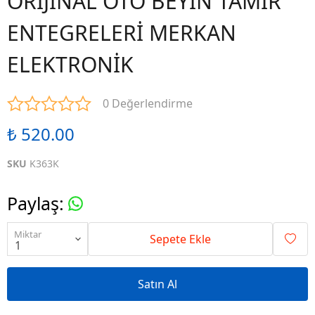
ORİJİNAL OTO BEYİN TAMİR
ENTEGRELERİ MERKAN
ELEKTRONİK
0 Değerlendirme
₺ 520.00
SKU
K363K
Paylaş
:
Miktar
Sepete Ekle
Satın Al