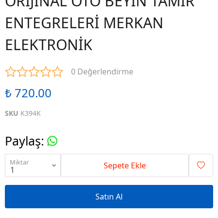
ORİJİNAL OTO BEYİN TAMİR
ENTEGRELERİ MERKAN
ELEKTRONİK
0 Değerlendirme
₺ 720.00
SKU
K394K
Paylaş
:
Miktar
Sepete Ekle
Satın Al