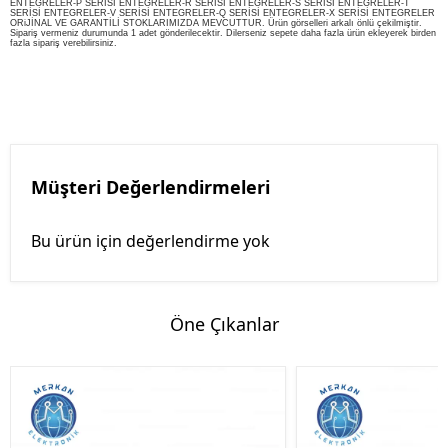
ENTEGRELER-P SERİSİ ENTEGRELER-R SERİSİ ENTEGRELER-S SERİSİ ENTEGRELER-T
SERİSİ ENTEGRELER-V SERİSİ ENTEGRELER-Q SERİSİ ENTEGRELER-X SERİSİ ENTEGRELER
ORiJİNAL VE GARANTİLİ STOKLARIMIZDA MEVCUTTUR. Ürün görselleri arkalı önlü çekilmiştir.
Sipariş vermeniz durumunda 1 adet gönderilecektir. Dilerseniz sepete daha fazla ürün ekleyerek birden
fazla sipariş verebilirsiniz.
Müşteri Değerlendirmeleri
Bu ürün için değerlendirme yok
Öne Çıkanlar