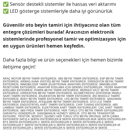
✅
Sensör destekli sistemler ile hassas veri aktarımı
✅
LED gösterge sistemleriyle daha iyi görünürlük
Güvenilir oto beyin tamiri için ihtiyacınız olan tüm
entegre çözümleri burada! Aracınızın elektronik
sistemlerinde profesyonel tamir ve optimizasyon için
en uygun ürünleri hemen keşfedin.
Daha fazla bilgi ve ürün seçenekleri için hemen bizimle
iletişime geçin!
ARAÇ MOTOR BEYNİ TAMİR ENTEGRESİ, ABS BEYNİ TAMİR ENTEGRESİ, ESP BEYNİ TAMİR
ENTEGRESİ, AİRBAG (HAVA YASTIĞI) BEYNİ TAMİR ENTEGRESİ, DİREKSİYON BEYNİ TAMİRİ
ENTEGRESİ, İMMOBİLİZER TAMİR (ELEKTRONİK ANAHTAR) ENTEGRESİ, İMMOBİLİZER
RESETLEME ENTEGRESİ, ANAHTAR KODLAMA İÇİN GEREKLİ ENTEGRELER, YEDEK ANAHTAR
KODLAMA ENTEGRESİ, POMPA BEYNİ TAMİR ENTEGRESİ, MERKEZİ KİLİT BEYNİ TAMİRİ
ENTEGRESİ, DİREKSİYON BEYNİ TAMİR ENTEGRESİ, KİLOMETRE/HIZ GÖSTERGE PANELİ-
SAATİ TAMİRİ ENTEGRESİ, ENJEKSİYON BEYNİ TAMİR ENTEGRESİ, BSİ MODÜLÜ TAMİRİ
ENTEGRESİ, BODY BEYİN TAMİR ENTEGRESİ, LPG BEYNİ TAMİRİ ENTEGRESİ, ŞANZIMAN
BEYNİ TAMİR ENTEGRESİ, ATEŞLEME BEYNİ TAMİRİ ENTEGRESİ, OTO LCD TAMİR
ENTEGRESİ, ENDÜSTRİYEL KART TAMİRİ ENTEGRESİ, CHİP TUNİNG ENTEGRESİ, ABS
LAMBASI TAMİR ENTEGRESİ, ELEKTRONİK KART TAMİR ENTEGRELERİ, CNC KART TAMİRİ
ENTEGRESİ, ABS FREN TAMİR ENTEGRESİ, HER TÜRLÜ OTO BEYİN TAMİRİ ENTEGRELERİ
GARANTİLİ GÖNDERİLİR. DANIŞMANLIK HİZMETİ VERİLİR, OTO BEYİN TRANSİSTÖR,
ENTEGRE, TRİSTÖR, MOSFET, İŞLEMCİ HER TÜRLÜ OTO BEYİN ORİJİNAL SIFIR-ÇIKMA
ENTEGRESİ SATIŞ.A SERİSİ ENTEGRELER-B SERİSİ ENTEGRELER-BUK SERİSİ ENTEGRELER-
BTS SERİSİ ENTEGRELER-C SERİSİ ENTEGRELER-D SERİSİ ENTEGRELER-E SERİSİ
ENTEGRELER-F SERİSİ ENTEGRELER-G SERİSİ ENTEGRELER-H SERİSİ ENTEGRELER-IR
SERİSİ ENTEGRELER-L SERİSİ ENTEGRELER-N SERİSİ ENTEGRELER-M SERİSİ