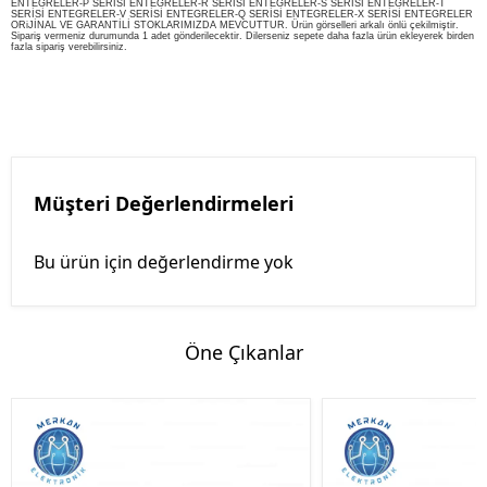
ENTEGRELER-P SERİSİ ENTEGRELER-R SERİSİ ENTEGRELER-S SERİSİ ENTEGRELER-T
SERİSİ ENTEGRELER-V SERİSİ ENTEGRELER-Q SERİSİ ENTEGRELER-X SERİSİ ENTEGRELER
ORiJİNAL VE GARANTİLİ STOKLARIMIZDA MEVCUTTUR. Ürün görselleri arkalı önlü çekilmiştir.
Sipariş vermeniz durumunda 1 adet gönderilecektir. Dilerseniz sepete daha fazla ürün ekleyerek birden
fazla sipariş verebilirsiniz.
Müşteri Değerlendirmeleri
Bu ürün için değerlendirme yok
Öne Çıkanlar