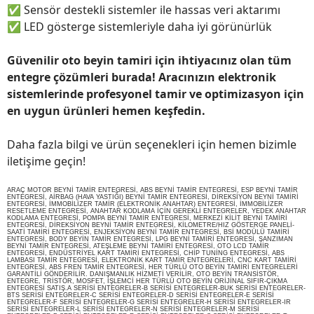
✅
Sensör destekli sistemler ile hassas veri aktarımı
✅
LED gösterge sistemleriyle daha iyi görünürlük
Güvenilir oto beyin tamiri için ihtiyacınız olan tüm
entegre çözümleri burada! Aracınızın elektronik
sistemlerinde profesyonel tamir ve optimizasyon için
en uygun ürünleri hemen keşfedin.
Daha fazla bilgi ve ürün seçenekleri için hemen bizimle
iletişime geçin!
ARAÇ MOTOR BEYNİ TAMİR ENTEGRESİ, ABS BEYNİ TAMİR ENTEGRESİ, ESP BEYNİ TAMİR
ENTEGRESİ, AİRBAG (HAVA YASTIĞI) BEYNİ TAMİR ENTEGRESİ, DİREKSİYON BEYNİ TAMİRİ
ENTEGRESİ, İMMOBİLİZER TAMİR (ELEKTRONİK ANAHTAR) ENTEGRESİ, İMMOBİLİZER
RESETLEME ENTEGRESİ, ANAHTAR KODLAMA İÇİN GEREKLİ ENTEGRELER, YEDEK ANAHTAR
KODLAMA ENTEGRESİ, POMPA BEYNİ TAMİR ENTEGRESİ, MERKEZİ KİLİT BEYNİ TAMİRİ
ENTEGRESİ, DİREKSİYON BEYNİ TAMİR ENTEGRESİ, KİLOMETRE/HIZ GÖSTERGE PANELİ-
SAATİ TAMİRİ ENTEGRESİ, ENJEKSİYON BEYNİ TAMİR ENTEGRESİ, BSİ MODÜLÜ TAMİRİ
ENTEGRESİ, BODY BEYİN TAMİR ENTEGRESİ, LPG BEYNİ TAMİRİ ENTEGRESİ, ŞANZIMAN
BEYNİ TAMİR ENTEGRESİ, ATEŞLEME BEYNİ TAMİRİ ENTEGRESİ, OTO LCD TAMİR
ENTEGRESİ, ENDÜSTRİYEL KART TAMİRİ ENTEGRESİ, CHİP TUNİNG ENTEGRESİ, ABS
LAMBASI TAMİR ENTEGRESİ, ELEKTRONİK KART TAMİR ENTEGRELERİ, CNC KART TAMİRİ
ENTEGRESİ, ABS FREN TAMİR ENTEGRESİ, HER TÜRLÜ OTO BEYİN TAMİRİ ENTEGRELERİ
GARANTİLİ GÖNDERİLİR. DANIŞMANLIK HİZMETİ VERİLİR, OTO BEYİN TRANSİSTÖR,
ENTEGRE, TRİSTÖR, MOSFET, İŞLEMCİ HER TÜRLÜ OTO BEYİN ORİJİNAL SIFIR-ÇIKMA
ENTEGRESİ SATIŞ.A SERİSİ ENTEGRELER-B SERİSİ ENTEGRELER-BUK SERİSİ ENTEGRELER-
BTS SERİSİ ENTEGRELER-C SERİSİ ENTEGRELER-D SERİSİ ENTEGRELER-E SERİSİ
ENTEGRELER-F SERİSİ ENTEGRELER-G SERİSİ ENTEGRELER-H SERİSİ ENTEGRELER-IR
SERİSİ ENTEGRELER-L SERİSİ ENTEGRELER-N SERİSİ ENTEGRELER-M SERİSİ