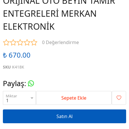
ORİJİNAL OTO BEYİN TAMİR
ENTEGRELERİ MERKAN
ELEKTRONİK
0 Değerlendirme
₺ 670.00
SKU
K418K
Paylaş
:
Miktar
Sepete Ekle
Satın Al