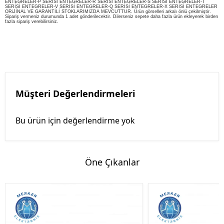
ENTEGRELER-P SERİSİ ENTEGRELER-R SERİSİ ENTEGRELER-S SERİSİ ENTEGRELER-T
SERİSİ ENTEGRELER-V SERİSİ ENTEGRELER-Q SERİSİ ENTEGRELER-X SERİSİ ENTEGRELER
ORiJİNAL VE GARANTİLİ STOKLARIMIZDA MEVCUTTUR. Ürün görselleri arkalı önlü çekilmiştir.
Sipariş vermeniz durumunda 1 adet gönderilecektir. Dilerseniz sepete daha fazla ürün ekleyerek birden
fazla sipariş verebilirsiniz.
Müşteri Değerlendirmeleri
Bu ürün için değerlendirme yok
Öne Çıkanlar