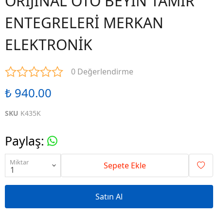
ORİJİNAL OTO BEYİN TAMİR
ENTEGRELERİ MERKAN
ELEKTRONİK
0 Değerlendirme
₺ 940.00
SKU
K435K
Paylaş
:
Miktar
Sepete Ekle
Satın Al