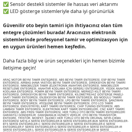
✅
Sensör destekli sistemler ile hassas veri aktarımı
✅
LED gösterge sistemleriyle daha iyi görünürlük
Güvenilir oto beyin tamiri için ihtiyacınız olan tüm
entegre çözümleri burada! Aracınızın elektronik
sistemlerinde profesyonel tamir ve optimizasyon için
en uygun ürünleri hemen keşfedin.
Daha fazla bilgi ve ürün seçenekleri için hemen bizimle
iletişime geçin!
ARAÇ MOTOR BEYNİ TAMİR ENTEGRESİ, ABS BEYNİ TAMİR ENTEGRESİ, ESP BEYNİ TAMİR
ENTEGRESİ, AİRBAG (HAVA YASTIĞI) BEYNİ TAMİR ENTEGRESİ, DİREKSİYON BEYNİ TAMİRİ
ENTEGRESİ, İMMOBİLİZER TAMİR (ELEKTRONİK ANAHTAR) ENTEGRESİ, İMMOBİLİZER
RESETLEME ENTEGRESİ, ANAHTAR KODLAMA İÇİN GEREKLİ ENTEGRELER, YEDEK ANAHTAR
KODLAMA ENTEGRESİ, POMPA BEYNİ TAMİR ENTEGRESİ, MERKEZİ KİLİT BEYNİ TAMİRİ
ENTEGRESİ, DİREKSİYON BEYNİ TAMİR ENTEGRESİ, KİLOMETRE/HIZ GÖSTERGE PANELİ-
SAATİ TAMİRİ ENTEGRESİ, ENJEKSİYON BEYNİ TAMİR ENTEGRESİ, BSİ MODÜLÜ TAMİRİ
ENTEGRESİ, BODY BEYİN TAMİR ENTEGRESİ, LPG BEYNİ TAMİRİ ENTEGRESİ, ŞANZIMAN
BEYNİ TAMİR ENTEGRESİ, ATEŞLEME BEYNİ TAMİRİ ENTEGRESİ, OTO LCD TAMİR
ENTEGRESİ, ENDÜSTRİYEL KART TAMİRİ ENTEGRESİ, CHİP TUNİNG ENTEGRESİ, ABS
LAMBASI TAMİR ENTEGRESİ, ELEKTRONİK KART TAMİR ENTEGRELERİ, CNC KART TAMİRİ
ENTEGRESİ, ABS FREN TAMİR ENTEGRESİ, HER TÜRLÜ OTO BEYİN TAMİRİ ENTEGRELERİ
GARANTİLİ GÖNDERİLİR. DANIŞMANLIK HİZMETİ VERİLİR, OTO BEYİN TRANSİSTÖR,
ENTEGRE, TRİSTÖR, MOSFET, İŞLEMCİ HER TÜRLÜ OTO BEYİN ORİJİNAL SIFIR-ÇIKMA
ENTEGRESİ SATIŞ.A SERİSİ ENTEGRELER-B SERİSİ ENTEGRELER-BUK SERİSİ ENTEGRELER-
BTS SERİSİ ENTEGRELER-C SERİSİ ENTEGRELER-D SERİSİ ENTEGRELER-E SERİSİ
ENTEGRELER-F SERİSİ ENTEGRELER-G SERİSİ ENTEGRELER-H SERİSİ ENTEGRELER-IR
SERİSİ ENTEGRELER-L SERİSİ ENTEGRELER-N SERİSİ ENTEGRELER-M SERİSİ