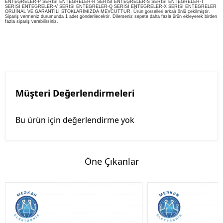
ENTEGRELER-P SERİSİ ENTEGRELER-R SERİSİ ENTEGRELER-S SERİSİ ENTEGRELER-T
SERİSİ ENTEGRELER-V SERİSİ ENTEGRELER-Q SERİSİ ENTEGRELER-X SERİSİ ENTEGRELER
ORiJİNAL VE GARANTİLİ STOKLARIMIZDA MEVCUTTUR. Ürün görselleri arkalı önlü çekilmiştir.
Sipariş vermeniz durumunda 1 adet gönderilecektir. Dilerseniz sepete daha fazla ürün ekleyerek birden
fazla sipariş verebilirsiniz.
Müşteri Değerlendirmeleri
Bu ürün için değerlendirme yok
Öne Çıkanlar