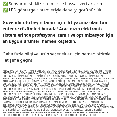
✅
Sensör destekli sistemler ile hassas veri aktarımı
✅
LED gösterge sistemleriyle daha iyi görünürlük
Güvenilir oto beyin tamiri için ihtiyacınız olan tüm
entegre çözümleri burada! Aracınızın elektronik
sistemlerinde profesyonel tamir ve optimizasyon için
en uygun ürünleri hemen keşfedin.
Daha fazla bilgi ve ürün seçenekleri için hemen bizimle
iletişime geçin!
ARAÇ MOTOR BEYNİ TAMİR ENTEGRESİ, ABS BEYNİ TAMİR ENTEGRESİ, ESP BEYNİ TAMİR
ENTEGRESİ, AİRBAG (HAVA YASTIĞI) BEYNİ TAMİR ENTEGRESİ, DİREKSİYON BEYNİ TAMİRİ
ENTEGRESİ, İMMOBİLİZER TAMİR (ELEKTRONİK ANAHTAR) ENTEGRESİ, İMMOBİLİZER
RESETLEME ENTEGRESİ, ANAHTAR KODLAMA İÇİN GEREKLİ ENTEGRELER, YEDEK ANAHTAR
KODLAMA ENTEGRESİ, POMPA BEYNİ TAMİR ENTEGRESİ, MERKEZİ KİLİT BEYNİ TAMİRİ
ENTEGRESİ, DİREKSİYON BEYNİ TAMİR ENTEGRESİ, KİLOMETRE/HIZ GÖSTERGE PANELİ-
SAATİ TAMİRİ ENTEGRESİ, ENJEKSİYON BEYNİ TAMİR ENTEGRESİ, BSİ MODÜLÜ TAMİRİ
ENTEGRESİ, BODY BEYİN TAMİR ENTEGRESİ, LPG BEYNİ TAMİRİ ENTEGRESİ, ŞANZIMAN
BEYNİ TAMİR ENTEGRESİ, ATEŞLEME BEYNİ TAMİRİ ENTEGRESİ, OTO LCD TAMİR
ENTEGRESİ, ENDÜSTRİYEL KART TAMİRİ ENTEGRESİ, CHİP TUNİNG ENTEGRESİ, ABS
LAMBASI TAMİR ENTEGRESİ, ELEKTRONİK KART TAMİR ENTEGRELERİ, CNC KART TAMİRİ
ENTEGRESİ, ABS FREN TAMİR ENTEGRESİ, HER TÜRLÜ OTO BEYİN TAMİRİ ENTEGRELERİ
GARANTİLİ GÖNDERİLİR. DANIŞMANLIK HİZMETİ VERİLİR, OTO BEYİN TRANSİSTÖR,
ENTEGRE, TRİSTÖR, MOSFET, İŞLEMCİ HER TÜRLÜ OTO BEYİN ORİJİNAL SIFIR-ÇIKMA
ENTEGRESİ SATIŞ.A SERİSİ ENTEGRELER-B SERİSİ ENTEGRELER-BUK SERİSİ ENTEGRELER-
BTS SERİSİ ENTEGRELER-C SERİSİ ENTEGRELER-D SERİSİ ENTEGRELER-E SERİSİ
ENTEGRELER-F SERİSİ ENTEGRELER-G SERİSİ ENTEGRELER-H SERİSİ ENTEGRELER-IR
SERİSİ ENTEGRELER-L SERİSİ ENTEGRELER-N SERİSİ ENTEGRELER-M SERİSİ