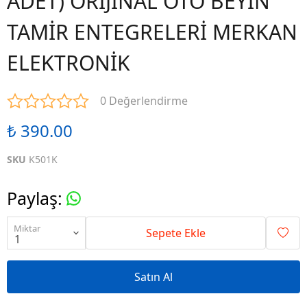
ADET) ORİJİNAL OTO BEYİN
TAMİR ENTEGRELERİ MERKAN
ELEKTRONİK
0 Değerlendirme
₺ 390.00
SKU
K501K
Paylaş
:
Miktar
Sepete Ekle
Satın Al