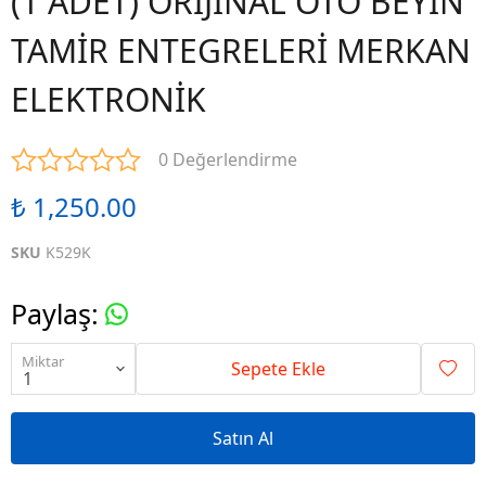
(1 ADET) ORİJİNAL OTO BEYİN
TAMİR ENTEGRELERİ MERKAN
ELEKTRONİK
0 Değerlendirme
₺ 1,250.00
SKU
K529K
Paylaş
:
Miktar
Sepete Ekle
Satın Al