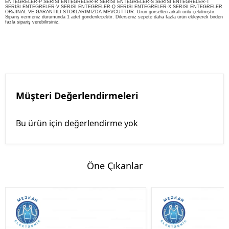
ENTEGRELER-P SERİSİ ENTEGRELER-R SERİSİ ENTEGRELER-S SERİSİ ENTEGRELER-T
SERİSİ ENTEGRELER-V SERİSİ ENTEGRELER-Q SERİSİ ENTEGRELER-X SERİSİ ENTEGRELER
ORiJİNAL VE GARANTİLİ STOKLARIMIZDA MEVCUTTUR. Ürün görselleri arkalı önlü çekilmiştir.
Sipariş vermeniz durumunda 1 adet gönderilecektir. Dilerseniz sepete daha fazla ürün ekleyerek birden
fazla sipariş verebilirsiniz.
Müşteri Değerlendirmeleri
Bu ürün için değerlendirme yok
Öne Çıkanlar