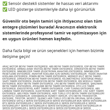
✅
Sensör destekli sistemler ile hassas veri aktarımı
✅
LED gösterge sistemleriyle daha iyi görünürlük
Güvenilir oto beyin tamiri için ihtiyacınız olan tüm
entegre çözümleri burada! Aracınızın elektronik
sistemlerinde profesyonel tamir ve optimizasyon için
en uygun ürünleri hemen keşfedin.
Daha fazla bilgi ve ürün seçenekleri için hemen bizimle
iletişime geçin!
ARAÇ MOTOR BEYNİ TAMİR ENTEGRESİ, ABS BEYNİ TAMİR ENTEGRESİ, ESP BEYNİ TAMİR
ENTEGRESİ, AİRBAG (HAVA YASTIĞI) BEYNİ TAMİR ENTEGRESİ, DİREKSİYON BEYNİ TAMİRİ
ENTEGRESİ, İMMOBİLİZER TAMİR (ELEKTRONİK ANAHTAR) ENTEGRESİ, İMMOBİLİZER
RESETLEME ENTEGRESİ, ANAHTAR KODLAMA İÇİN GEREKLİ ENTEGRELER, YEDEK ANAHTAR
KODLAMA ENTEGRESİ, POMPA BEYNİ TAMİR ENTEGRESİ, MERKEZİ KİLİT BEYNİ TAMİRİ
ENTEGRESİ, DİREKSİYON BEYNİ TAMİR ENTEGRESİ, KİLOMETRE/HIZ GÖSTERGE PANELİ-
SAATİ TAMİRİ ENTEGRESİ, ENJEKSİYON BEYNİ TAMİR ENTEGRESİ, BSİ MODÜLÜ TAMİRİ
ENTEGRESİ, BODY BEYİN TAMİR ENTEGRESİ, LPG BEYNİ TAMİRİ ENTEGRESİ, ŞANZIMAN
BEYNİ TAMİR ENTEGRESİ, ATEŞLEME BEYNİ TAMİRİ ENTEGRESİ, OTO LCD TAMİR
ENTEGRESİ, ENDÜSTRİYEL KART TAMİRİ ENTEGRESİ, CHİP TUNİNG ENTEGRESİ, ABS
LAMBASI TAMİR ENTEGRESİ, ELEKTRONİK KART TAMİR ENTEGRELERİ, CNC KART TAMİRİ
ENTEGRESİ, ABS FREN TAMİR ENTEGRESİ, HER TÜRLÜ OTO BEYİN TAMİRİ ENTEGRELERİ
GARANTİLİ GÖNDERİLİR. DANIŞMANLIK HİZMETİ VERİLİR, OTO BEYİN TRANSİSTÖR,
ENTEGRE, TRİSTÖR, MOSFET, İŞLEMCİ HER TÜRLÜ OTO BEYİN ORİJİNAL SIFIR-ÇIKMA
ENTEGRESİ SATIŞ.A SERİSİ ENTEGRELER-B SERİSİ ENTEGRELER-BUK SERİSİ ENTEGRELER-
BTS SERİSİ ENTEGRELER-C SERİSİ ENTEGRELER-D SERİSİ ENTEGRELER-E SERİSİ
ENTEGRELER-F SERİSİ ENTEGRELER-G SERİSİ ENTEGRELER-H SERİSİ ENTEGRELER-IR
SERİSİ ENTEGRELER-L SERİSİ ENTEGRELER-N SERİSİ ENTEGRELER-M SERİSİ