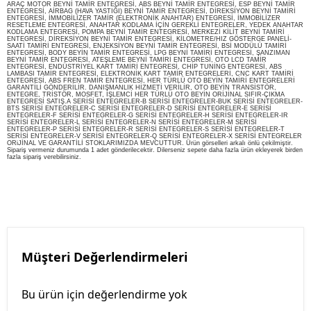
ARAÇ MOTOR BEYNİ TAMİR ENTEGRESİ, ABS BEYNİ TAMİR ENTEGRESİ, ESP BEYNİ TAMİR
ENTEGRESİ, AİRBAG (HAVA YASTIĞI) BEYNİ TAMİR ENTEGRESİ, DİREKSİYON BEYNİ TAMİRİ
ENTEGRESİ, İMMOBİLİZER TAMİR (ELEKTRONİK ANAHTAR) ENTEGRESİ, İMMOBİLİZER
RESETLEME ENTEGRESİ, ANAHTAR KODLAMA İÇİN GEREKLİ ENTEGRELER, YEDEK ANAHTAR
KODLAMA ENTEGRESİ, POMPA BEYNİ TAMİR ENTEGRESİ, MERKEZİ KİLİT BEYNİ TAMİRİ
ENTEGRESİ, DİREKSİYON BEYNİ TAMİR ENTEGRESİ, KİLOMETRE/HIZ GÖSTERGE PANELİ-
SAATİ TAMİRİ ENTEGRESİ, ENJEKSİYON BEYNİ TAMİR ENTEGRESİ, BSİ MODÜLÜ TAMİRİ
ENTEGRESİ, BODY BEYİN TAMİR ENTEGRESİ, LPG BEYNİ TAMİRİ ENTEGRESİ, ŞANZIMAN
BEYNİ TAMİR ENTEGRESİ, ATEŞLEME BEYNİ TAMİRİ ENTEGRESİ, OTO LCD TAMİR
ENTEGRESİ, ENDÜSTRİYEL KART TAMİRİ ENTEGRESİ, CHİP TUNİNG ENTEGRESİ, ABS
LAMBASI TAMİR ENTEGRESİ, ELEKTRONİK KART TAMİR ENTEGRELERİ, CNC KART TAMİRİ
ENTEGRESİ, ABS FREN TAMİR ENTEGRESİ, HER TÜRLÜ OTO BEYİN TAMİRİ ENTEGRELERİ
GARANTİLİ GÖNDERİLİR. DANIŞMANLIK HİZMETİ VERİLİR, OTO BEYİN TRANSİSTÖR,
ENTEGRE, TRİSTÖR, MOSFET, İŞLEMCİ HER TÜRLÜ OTO BEYİN ORİJİNAL SIFIR-ÇIKMA
ENTEGRESİ SATIŞ.A SERİSİ ENTEGRELER-B SERİSİ ENTEGRELER-BUK SERİSİ ENTEGRELER-
BTS SERİSİ ENTEGRELER-C SERİSİ ENTEGRELER-D SERİSİ ENTEGRELER-E SERİSİ
ENTEGRELER-F SERİSİ ENTEGRELER-G SERİSİ ENTEGRELER-H SERİSİ ENTEGRELER-IR
SERİSİ ENTEGRELER-L SERİSİ ENTEGRELER-N SERİSİ ENTEGRELER-M SERİSİ
ENTEGRELER-P SERİSİ ENTEGRELER-R SERİSİ ENTEGRELER-S SERİSİ ENTEGRELER-T
SERİSİ ENTEGRELER-V SERİSİ ENTEGRELER-Q SERİSİ ENTEGRELER-X SERİSİ ENTEGRELER
ORiJİNAL VE GARANTİLİ STOKLARIMIZDA MEVCUTTUR. Ürün görselleri arkalı önlü çekilmiştir.
Sipariş vermeniz durumunda 1 adet gönderilecektir. Dilerseniz sepete daha fazla ürün ekleyerek birden
fazla sipariş verebilirsiniz.
Müşteri Değerlendirmeleri
Bu ürün için değerlendirme yok