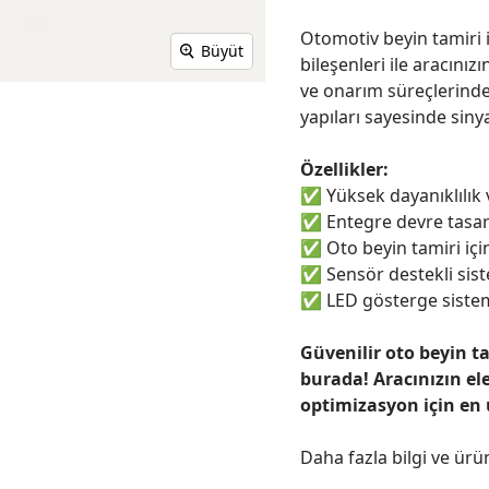
Otomotiv beyin tamiri i
Büyüt
bileşenleri ile aracınızı
ve onarım süreçlerinde
yapıları sayesinde sinya
Özellikler:
✅
Yüksek dayanıklılık
✅
Entegre devre tasar
✅
Oto beyin tamiri için
✅
Sensör destekli sist
✅
LED gösterge sistem
Güvenilir oto beyin t
burada! Aracınızın el
optimizasyon için en
Daha fazla bilgi ve ürü