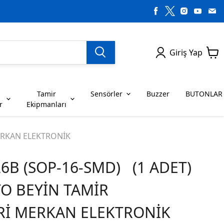
Giriş Yap
Tamir
Sensörler
Buzzer
BUTONLAR
r
Ekipmanları
H SERİSİ ENTEGRELER
on Dirençler
SENSÖRLER
C SERİSİ ENTEGRELER
LEDLER
MERKAN ELEKTRONİK
6B (SOP-16-SMD) (1 ADET)
RİSİ ENTEGRELER
G SERİSİ ENTEGRELER
BUZZER
BUTONLAR
TO BEYİN TAMİR
RİSİ ENTEGRELER
K SERİSİ ENTEGRELER
Rİ MERKAN ELEKTRONİK