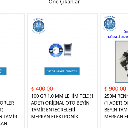
Öne Çıkanlar
₺ 400.00
₺ 900.00
100 GR 1.0 MM LEHİM TELİ (1
250M REN
ÖRLER
ADET) ORİJİNAL OTO BEYİN
(1 ADET) O
T)
TAMİR ENTEGRELERİ
BEYİN TAM
N TAMİR
MERKAN ELEKTRONİK
MERKAN E
KAN