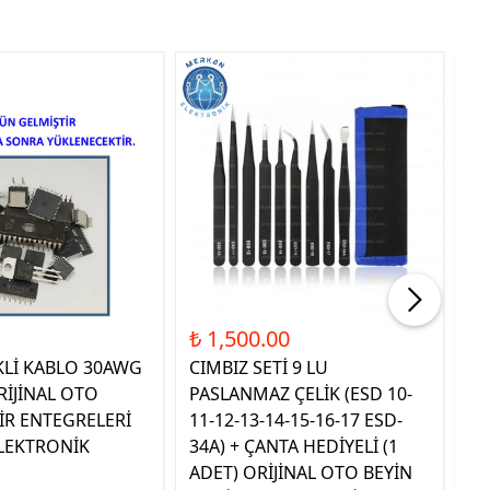
Tük
₺ 1,500.00
₺ 
KLİ KABLO 30AWG
CIMBIZ SETİ 9 LU
ST
RİJİNAL OTO
PASLANMAZ ÇELİK (ESD 10-
TE
İR ENTEGRELERİ
11-12-13-14-15-16-17 ESD-
OR
LEKTRONİK
34A) + ÇANTA HEDİYELİ (1
E
ADET) ORİJİNAL OTO BEYİN
EL