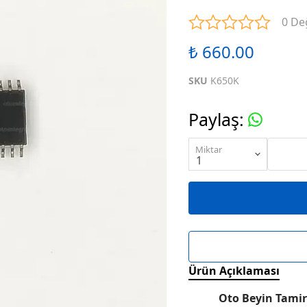
ENTEGRELER
M SERİSİ ENTEGRELER
N SE
0 De
₺ 660.00
ENTEGRELER
R SERİSİ ENTEGRELER
S SE
SKU
K650K
ENTEGRELER
W SERİSİ ENTEGRELER
X SE
Paylaş
:
ENTEGRELER
KARIŞIK SERİ ENTEGRELER
Miktar
Ürün Açıklaması
Oto Beyin Tamir 