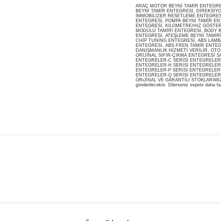
ARAÇ MOTOR BEYNİ TAMİR ENTEGRESİ
BEYNİ TAMİR ENTEGRESİ, DİREKSİY
İMMOBİLİZER RESETLEME ENTEGRES
ENTEGRESİ, POMPA BEYNİ TAMİR ENT
ENTEGRESİ, KİLOMETRE/HIZ GÖSTERG
MODÜLÜ TAMİRİ ENTEGRESİ, BODY B
ENTEGRESİ, ATEŞLEME BEYNİ TAMİR
CHİP TUNİNG ENTEGRESİ, ABS LAMB
ENTEGRESİ, ABS FREN TAMİR ENTEG
DANIŞMANLIK HİZMETİ VERİLİR, OT
ORİJİNAL SIFIR-ÇIKMA ENTEGRESİ S
ENTEGRELER-C SERİSİ ENTEGRELER-
ENTEGRELER-H SERİSİ ENTEGRELER-
ENTEGRELER-P SERİSİ ENTEGRELER-
ENTEGRELER-Q SERİSİ ENTEGRELER
ORiJİNAL VE GARANTİLİ STOKLARIMIZDA M
gönderilecektir. Dilerseniz sepete daha faz