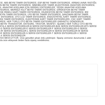
, ABS BEYNİ TAMİR ENTEGRESİ, ESP BEYNİ TAMİR ENTEGRESİ, AİRBAG (HAVA YASTIĞI)
ON BEYNİ TAMİRİ ENTEGRESİ, İMMOBİLİZER TAMİR (ELEKTRONİK ANAHTAR) ENTEGRESİ,
İ, ANAHTAR KODLAMA İÇİN GEREKLİ ENTEGRELER, YEDEK ANAHTAR KODLAMA
EGRESİ, MERKEZİ KİLİT BEYNİ TAMİRİ ENTEGRESİ, DİREKSİYON BEYNİ TAMİR
E PANELİ-SAATİ TAMİRİ ENTEGRESİ, ENJEKSİYON BEYNİ TAMİR ENTEGRESİ, BSİ
EYİN TAMİR ENTEGRESİ, LPG BEYNİ TAMİRİ ENTEGRESİ, ŞANZIMAN BEYNİ TAMİR
İ ENTEGRESİ, OTO LCD TAMİR ENTEGRESİ, ENDÜSTRİYEL KART TAMİRİ ENTEGRESİ,
ASI TAMİR ENTEGRESİ, ELEKTRONİK KART TAMİR ENTEGRELERİ, CNC KART TAMİRİ
RESİ, HER TÜRLÜ OTO BEYİN TAMİRİ ENTEGRELERİ GARANTİLİ GÖNDERİLİR.
O BEYİN TRANSİSTÖR, ENTEGRE, TRİSTÖR, MOSFET, İŞLEMCİ HER TÜRLÜ OTO BEYİN
ATIŞ.A SERİSİ ENTEGRELER-B SERİSİ ENTEGRELER-BUK SERİSİ ENTEGRELER-BTS SERİSİ
D SERİSİ ENTEGRELER-E SERİSİ ENTEGRELER-F SERİSİ ENTEGRELER-G SERİSİ
IR SERİSİ ENTEGRELER-L SERİSİ ENTEGRELER-N SERİSİ ENTEGRELER-M SERİSİ
R SERİSİ ENTEGRELER-S SERİSİ ENTEGRELER-T SERİSİ ENTEGRELER-V SERİSİ
-X SERİSİ ENTEGRELER
EVCUTTUR. Ürün görselleri arkalı önlü çekilmiştir. Sipariş vermeniz durumunda 1 adet
la ürün ekleyerek birden fazla sipariş verebilirsiniz.