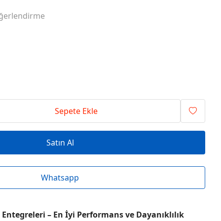
RİSİ ENTEGRELER
O SERİSİ ENTEGRELER
ğerlendirme
RİSİ ENTEGRELER
T SERİSİ ENTEGRELER
RİSİ ENTEGRELER
V SERİSİ ENTEGRELER
Sepete Ekle
Satın Al
Whatsapp
Entegreleri – En İyi Performans ve Dayanıklılık