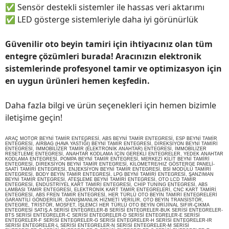
✅
Sensör destekli sistemler ile hassas veri aktarımı
✅
LED gösterge sistemleriyle daha iyi görünürlük
Güvenilir oto beyin tamiri için ihtiyacınız olan tüm
entegre çözümleri burada! Aracınızın elektronik
sistemlerinde profesyonel tamir ve optimizasyon için
en uygun ürünleri hemen keşfedin.
Daha fazla bilgi ve ürün seçenekleri için hemen bizimle
iletişime geçin!
ARAÇ MOTOR BEYNİ TAMİR ENTEGRESİ, ABS BEYNİ TAMİR ENTEGRESİ, ESP BEYNİ TAMİR
ENTEGRESİ, AİRBAG (HAVA YASTIĞI) BEYNİ TAMİR ENTEGRESİ, DİREKSİYON BEYNİ TAMİRİ
ENTEGRESİ, İMMOBİLİZER TAMİR (ELEKTRONİK ANAHTAR) ENTEGRESİ, İMMOBİLİZER
RESETLEME ENTEGRESİ, ANAHTAR KODLAMA İÇİN GEREKLİ ENTEGRELER, YEDEK ANAHTAR
KODLAMA ENTEGRESİ, POMPA BEYNİ TAMİR ENTEGRESİ, MERKEZİ KİLİT BEYNİ TAMİRİ
ENTEGRESİ, DİREKSİYON BEYNİ TAMİR ENTEGRESİ, KİLOMETRE/HIZ GÖSTERGE PANELİ-
SAATİ TAMİRİ ENTEGRESİ, ENJEKSİYON BEYNİ TAMİR ENTEGRESİ, BSİ MODÜLÜ TAMİRİ
ENTEGRESİ, BODY BEYİN TAMİR ENTEGRESİ, LPG BEYNİ TAMİRİ ENTEGRESİ, ŞANZIMAN
BEYNİ TAMİR ENTEGRESİ, ATEŞLEME BEYNİ TAMİRİ ENTEGRESİ, OTO LCD TAMİR
ENTEGRESİ, ENDÜSTRİYEL KART TAMİRİ ENTEGRESİ, CHİP TUNİNG ENTEGRESİ, ABS
LAMBASI TAMİR ENTEGRESİ, ELEKTRONİK KART TAMİR ENTEGRELERİ, CNC KART TAMİRİ
ENTEGRESİ, ABS FREN TAMİR ENTEGRESİ, HER TÜRLÜ OTO BEYİN TAMİRİ ENTEGRELERİ
GARANTİLİ GÖNDERİLİR. DANIŞMANLIK HİZMETİ VERİLİR, OTO BEYİN TRANSİSTÖR,
ENTEGRE, TRİSTÖR, MOSFET, İŞLEMCİ HER TÜRLÜ OTO BEYİN ORİJİNAL SIFIR-ÇIKMA
ENTEGRESİ SATIŞ.A SERİSİ ENTEGRELER-B SERİSİ ENTEGRELER-BUK SERİSİ ENTEGRELER-
BTS SERİSİ ENTEGRELER-C SERİSİ ENTEGRELER-D SERİSİ ENTEGRELER-E SERİSİ
ENTEGRELER-F SERİSİ ENTEGRELER-G SERİSİ ENTEGRELER-H SERİSİ ENTEGRELER-IR
SERİSİ ENTEGRELER-L SERİSİ ENTEGRELER-N SERİSİ ENTEGRELER-M SERİSİ