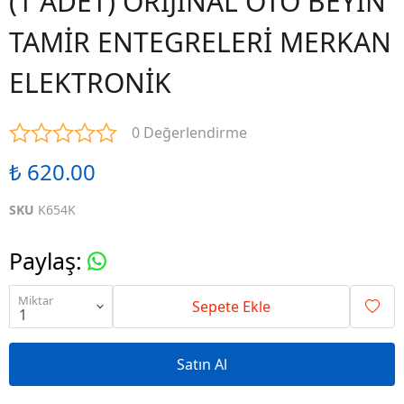
(1 ADET) ORİJİNAL OTO BEYİN
TAMİR ENTEGRELERİ MERKAN
ELEKTRONİK
0 Değerlendirme
₺ 620.00
SKU
K654K
Paylaş
:
Miktar
Sepete Ekle
Satın Al