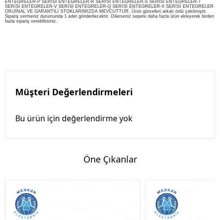
ENTEGRELER-P SERİSİ ENTEGRELER-R SERİSİ ENTEGRELER-S SERİSİ ENTEGRELER-T
SERİSİ ENTEGRELER-V SERİSİ ENTEGRELER-Q SERİSİ ENTEGRELER-X SERİSİ ENTEGRELER
ORiJİNAL VE GARANTİLİ STOKLARIMIZDA MEVCUTTUR. Ürün görselleri arkalı önlü çekilmiştir.
Sipariş vermeniz durumunda 1 adet gönderilecektir. Dilerseniz sepete daha fazla ürün ekleyerek birden
fazla sipariş verebilirsiniz.
Müşteri Değerlendirmeleri
Bu ürün için değerlendirme yok
Öne Çıkanlar