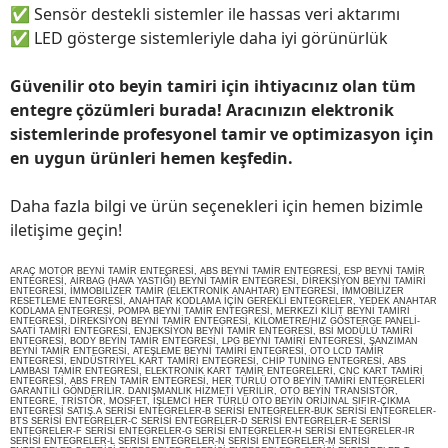
✅
Sensör destekli sistemler ile hassas veri aktarımı
✅
LED gösterge sistemleriyle daha iyi görünürlük
Güvenilir oto beyin tamiri için ihtiyacınız olan tüm
entegre çözümleri burada! Aracınızın elektronik
sistemlerinde profesyonel tamir ve optimizasyon için
en uygun ürünleri hemen keşfedin.
Daha fazla bilgi ve ürün seçenekleri için hemen bizimle
iletişime geçin!
ARAÇ MOTOR BEYNİ TAMİR ENTEGRESİ, ABS BEYNİ TAMİR ENTEGRESİ, ESP BEYNİ TAMİR
ENTEGRESİ, AİRBAG (HAVA YASTIĞI) BEYNİ TAMİR ENTEGRESİ, DİREKSİYON BEYNİ TAMİRİ
ENTEGRESİ, İMMOBİLİZER TAMİR (ELEKTRONİK ANAHTAR) ENTEGRESİ, İMMOBİLİZER
RESETLEME ENTEGRESİ, ANAHTAR KODLAMA İÇİN GEREKLİ ENTEGRELER, YEDEK ANAHTAR
KODLAMA ENTEGRESİ, POMPA BEYNİ TAMİR ENTEGRESİ, MERKEZİ KİLİT BEYNİ TAMİRİ
ENTEGRESİ, DİREKSİYON BEYNİ TAMİR ENTEGRESİ, KİLOMETRE/HIZ GÖSTERGE PANELİ-
SAATİ TAMİRİ ENTEGRESİ, ENJEKSİYON BEYNİ TAMİR ENTEGRESİ, BSİ MODÜLÜ TAMİRİ
ENTEGRESİ, BODY BEYİN TAMİR ENTEGRESİ, LPG BEYNİ TAMİRİ ENTEGRESİ, ŞANZIMAN
BEYNİ TAMİR ENTEGRESİ, ATEŞLEME BEYNİ TAMİRİ ENTEGRESİ, OTO LCD TAMİR
ENTEGRESİ, ENDÜSTRİYEL KART TAMİRİ ENTEGRESİ, CHİP TUNİNG ENTEGRESİ, ABS
LAMBASI TAMİR ENTEGRESİ, ELEKTRONİK KART TAMİR ENTEGRELERİ, CNC KART TAMİRİ
ENTEGRESİ, ABS FREN TAMİR ENTEGRESİ, HER TÜRLÜ OTO BEYİN TAMİRİ ENTEGRELERİ
GARANTİLİ GÖNDERİLİR. DANIŞMANLIK HİZMETİ VERİLİR, OTO BEYİN TRANSİSTÖR,
ENTEGRE, TRİSTÖR, MOSFET, İŞLEMCİ HER TÜRLÜ OTO BEYİN ORİJİNAL SIFIR-ÇIKMA
ENTEGRESİ SATIŞ.A SERİSİ ENTEGRELER-B SERİSİ ENTEGRELER-BUK SERİSİ ENTEGRELER-
BTS SERİSİ ENTEGRELER-C SERİSİ ENTEGRELER-D SERİSİ ENTEGRELER-E SERİSİ
ENTEGRELER-F SERİSİ ENTEGRELER-G SERİSİ ENTEGRELER-H SERİSİ ENTEGRELER-IR
SERİSİ ENTEGRELER-L SERİSİ ENTEGRELER-N SERİSİ ENTEGRELER-M SERİSİ