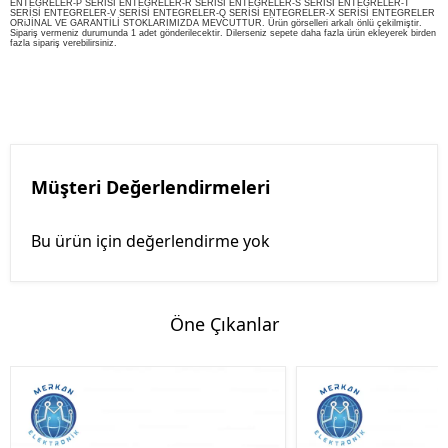
ENTEGRELER-P SERİSİ ENTEGRELER-R SERİSİ ENTEGRELER-S SERİSİ ENTEGRELER-T
SERİSİ ENTEGRELER-V SERİSİ ENTEGRELER-Q SERİSİ ENTEGRELER-X SERİSİ ENTEGRELER
ORiJİNAL VE GARANTİLİ STOKLARIMIZDA MEVCUTTUR. Ürün görselleri arkalı önlü çekilmiştir.
Sipariş vermeniz durumunda 1 adet gönderilecektir. Dilerseniz sepete daha fazla ürün ekleyerek birden
fazla sipariş verebilirsiniz.
Müşteri Değerlendirmeleri
Bu ürün için değerlendirme yok
Öne Çıkanlar