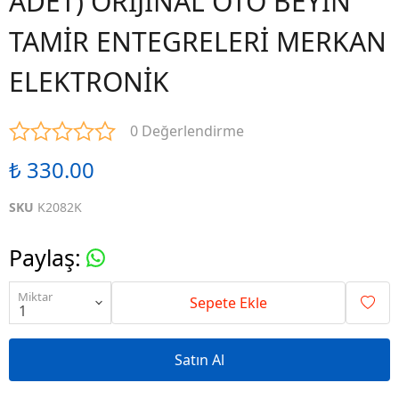
ADET) ORİJİNAL OTO BEYİN
TAMİR ENTEGRELERİ MERKAN
ELEKTRONİK
0 Değerlendirme
₺ 330.00
SKU
K2082K
Paylaş
:
Miktar
Sepete Ekle
Satın Al