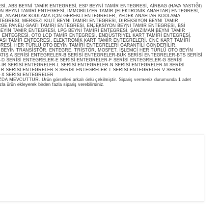
, ABS BEYNİ TAMİR ENTEGRESİ, ESP BEYNİ TAMİR ENTEGRESİ, AİRBAG (HAVA YASTIĞI)
ON BEYNİ TAMİRİ ENTEGRESİ, İMMOBİLİZER TAMİR (ELEKTRONİK ANAHTAR) ENTEGRESİ,
İ, ANAHTAR KODLAMA İÇİN GEREKLİ ENTEGRELER, YEDEK ANAHTAR KODLAMA
EGRESİ, MERKEZİ KİLİT BEYNİ TAMİRİ ENTEGRESİ, DİREKSİYON BEYNİ TAMİR
E PANELİ-SAATİ TAMİRİ ENTEGRESİ, ENJEKSİYON BEYNİ TAMİR ENTEGRESİ, BSİ
EYİN TAMİR ENTEGRESİ, LPG BEYNİ TAMİRİ ENTEGRESİ, ŞANZIMAN BEYNİ TAMİR
İ ENTEGRESİ, OTO LCD TAMİR ENTEGRESİ, ENDÜSTRİYEL KART TAMİRİ ENTEGRESİ,
ASI TAMİR ENTEGRESİ, ELEKTRONİK KART TAMİR ENTEGRELERİ, CNC KART TAMİRİ
RESİ, HER TÜRLÜ OTO BEYİN TAMİRİ ENTEGRELERİ GARANTİLİ GÖNDERİLİR.
O BEYİN TRANSİSTÖR, ENTEGRE, TRİSTÖR, MOSFET, İŞLEMCİ HER TÜRLÜ OTO BEYİN
ATIŞ.A SERİSİ ENTEGRELER-B SERİSİ ENTEGRELER-BUK SERİSİ ENTEGRELER-BTS SERİSİ
D SERİSİ ENTEGRELER-E SERİSİ ENTEGRELER-F SERİSİ ENTEGRELER-G SERİSİ
IR SERİSİ ENTEGRELER-L SERİSİ ENTEGRELER-N SERİSİ ENTEGRELER-M SERİSİ
R SERİSİ ENTEGRELER-S SERİSİ ENTEGRELER-T SERİSİ ENTEGRELER-V SERİSİ
-X SERİSİ ENTEGRELER
EVCUTTUR. Ürün görselleri arkalı önlü çekilmiştir. Sipariş vermeniz durumunda 1 adet
la ürün ekleyerek birden fazla sipariş verebilirsiniz.