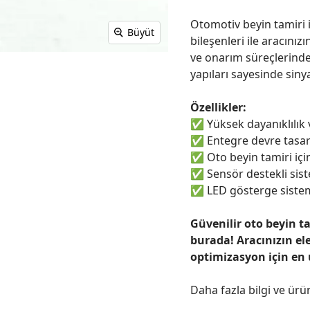
Otomotiv beyin tamiri i
Büyüt
bileşenleri ile aracınızı
ve onarım süreçlerinde
yapıları sayesinde sinya
Özellikler:
✅
Yüksek dayanıklılık
✅
Entegre devre tasar
✅
Oto beyin tamiri için
✅
Sensör destekli sist
✅
LED gösterge sistem
Güvenilir oto beyin t
burada! Aracınızın el
optimizasyon için en
Daha fazla bilgi ve ürü