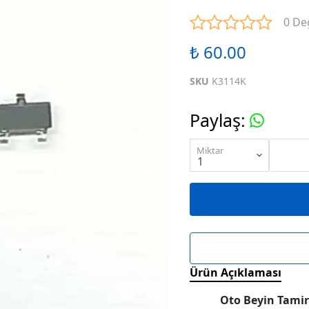
ENTEGRELER
M SERİSİ ENTEGRELER
N SE
0 De
₺ 60.00
ENTEGRELER
R SERİSİ ENTEGRELER
S SE
SKU
K3114K
ENTEGRELER
W SERİSİ ENTEGRELER
X SE
Paylaş
:
ENTEGRELER
KARIŞIK SERİ ENTEGRELER
Miktar
Ürün Açıklaması
Oto Beyin Tamir 