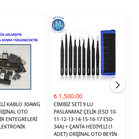
Tük
₺ 1,500.00
₺ 
KLİ KABLO 30AWG
CIMBIZ SETİ 9 LU
ST
RİJİNAL OTO
PASLANMAZ ÇELİK (ESD 10-
TE
İR ENTEGRELERİ
11-12-13-14-15-16-17 ESD-
OR
LEKTRONİK
34A) + ÇANTA HEDİYELİ (1
E
ADET) ORİJİNAL OTO BEYİN
EL