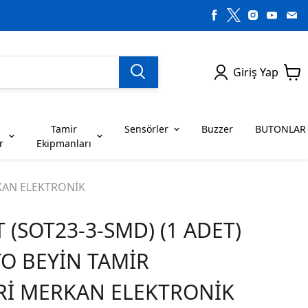
Giriş Yap
Tamir
Sensörler
Buzzer
BUTONLAR
r
Ekipmanları
H SERİSİ ENTEGRELER
on Dirençler
SENSÖRLER
C SERİSİ ENTEGRELER
LEDLER
RKAN ELEKTRONİK
ST (SOT23-3-SMD) (1 ADET)
RİSİ ENTEGRELER
G SERİSİ ENTEGRELER
BUZZER
BUTONLAR
TO BEYİN TAMİR
RİSİ ENTEGRELER
K SERİSİ ENTEGRELER
Rİ MERKAN ELEKTRONİK