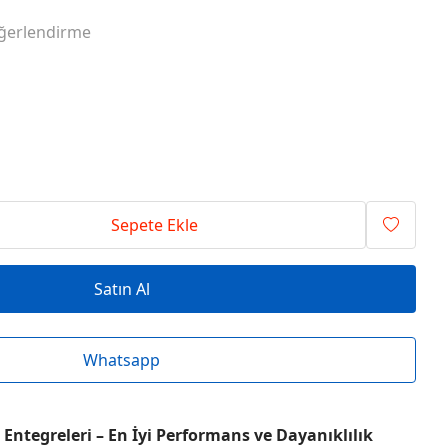
RİSİ ENTEGRELER
O SERİSİ ENTEGRELER
ğerlendirme
RİSİ ENTEGRELER
T SERİSİ ENTEGRELER
RİSİ ENTEGRELER
V SERİSİ ENTEGRELER
Sepete Ekle
Satın Al
Whatsapp
Entegreleri – En İyi Performans ve Dayanıklılık