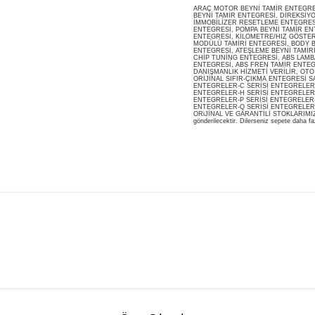
ARAÇ MOTOR BEYNİ TAMİR ENTEGRESİ
BEYNİ TAMİR ENTEGRESİ, DİREKSİY
İMMOBİLİZER RESETLEME ENTEGRES
ENTEGRESİ, POMPA BEYNİ TAMİR ENT
ENTEGRESİ, KİLOMETRE/HIZ GÖSTERG
MODÜLÜ TAMİRİ ENTEGRESİ, BODY B
ENTEGRESİ, ATEŞLEME BEYNİ TAMİR
CHİP TUNİNG ENTEGRESİ, ABS LAMB
ENTEGRESİ, ABS FREN TAMİR ENTEG
DANIŞMANLIK HİZMETİ VERİLİR, OT
ORİJİNAL SIFIR-ÇIKMA ENTEGRESİ S
ENTEGRELER-C SERİSİ ENTEGRELER-
ENTEGRELER-H SERİSİ ENTEGRELER-
ENTEGRELER-P SERİSİ ENTEGRELER-
ENTEGRELER-Q SERİSİ ENTEGRELER
ORiJİNAL VE GARANTİLİ STOKLARIMIZDA M
gönderilecektir. Dilerseniz sepete daha faz