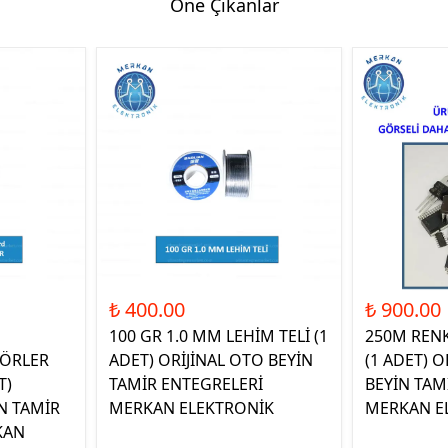
Öne Çıkanlar
₺ 400.00
₺ 900.00
100 GR 1.0 MM LEHİM TELİ (1
250M REN
ÖRLER
ADET) ORİJİNAL OTO BEYİN
(1 ADET) O
T)
TAMİR ENTEGRELERİ
BEYİN TAM
N TAMİR
MERKAN ELEKTRONİK
MERKAN E
KAN